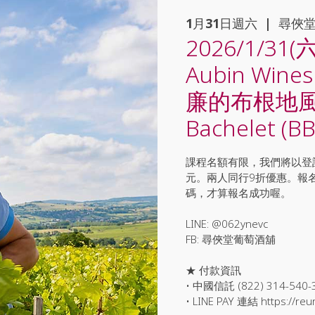
1月31日週六
  |  
尋俠
2026/1/31(六
Aubin Wi
廉的布根地風土
Bachelet (B
課程名額有限，我們將以登
元。兩人同行9折優惠。報名
碼，才算報名成功喔。
LINE: @062ynevc
FB: 尋俠堂葡萄酒舖
★ 付款資訊
• 中國信託 (822) 314-540-
• LINE PAY 連結 https://reu