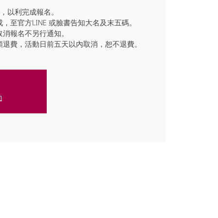
碼，以利完成報名。
成，至官方LINE 或臉書告知大名及末五碼。
取消報名不另行通知。
全額退費，活動日前五天以內取消，恕不退費。
動