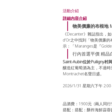
活動介紹
詳細內容介紹
物美價廉的布根地 Mar
《Decanter》雜誌指
d'Or之中找到「物美價廉的布
示：「Maranges是『Go
行內首選平價 精品白酒 
Saint-Aubin位於Puilig
釀造紅葡萄酒為主，不過時
Montrachet名聲日盛。
2026/1/31 星期六下午 2:
品酒費：1900元  (兩人同行9
搭配：搭配：酥炸海鮮蒜蓉