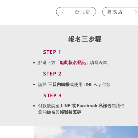
台北店
嘉義店
報名三步驟
STEP 1
點選下方「
點此
報名登記
」填寫表單。
STEP 2
請於
三日內轉帳
或使用 LINE Pay 付款
STEP 3
付款後請至
LINE 或 Facebook 私訊
告知我們
您的
姓名
與
帳號後五碼