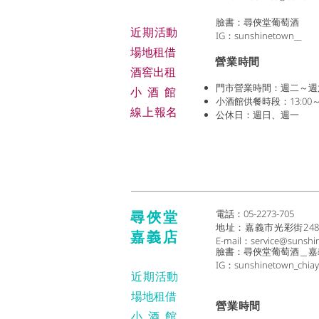
臉書：尋俠堂葡萄酒
近期活動
IG：sunshinetown__
場地租借
​營業時間
​酒窖出租
門市營業時間：週二～週六 (1
小酒
館
小酒館供餐時段：13:00～2
線上報名
公休日：週日、週一
尋俠堂
電話：05-2273-705
地址：
嘉義市光彩街24
嘉義店
E-mail：
service@sunshi
臉書：尋俠堂葡萄酒＿嘉
IG：sunshinetown_chiay
近期活動
場地租借
​營業時間
小酒
館