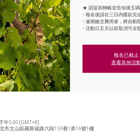
★ 請提前轉帳並告知後五
• 報名後請在三日內匯款完
• 逾期繳交費用者，將自動
• 活動日五天以前取消可
報名已截止
查看其他活
下午5:00 [GMT+8]
台北市文山區羅斯福路六段159巷1弄16號1樓