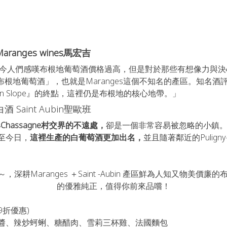
anges wines馬宏吉
出，如今人們感嘆布根地葡萄酒價格過高，但是對於那些有想像力與決心
根地葡萄酒」，也就是Maranges這個不知名的產區。知名酒評家Cli
lden Slope』的終點，這裡仍是布根地的核心地帶。」
Saint Aubin聖歐班
ny村與Chassagne村交界的不遠處，
卻是一個非常容易被忽略的小鎮。
至今日，
這裡生產的白葡萄酒更加出名，
並且隨著鄰近的Puligny-M
00～，深耕Maranges ＋Saint -Aubin 產區鮮為人知又物美價廉的布根地
折優惠)

醬、辣炒蚵蜊、糖醋肉、雪莉三杯雞、法國麵包