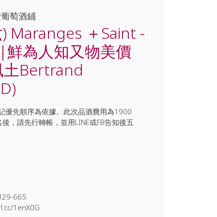
堂葡萄酒鋪
) Maranges ＋Saint -
nes|鮮為人知又物美價
Bertrand
BD)
記優先順序為依據。此次品酒費用為1900
後，請先行轉帳，並用LINE或FB告知後五
329-665
rl.cc/1enX0G