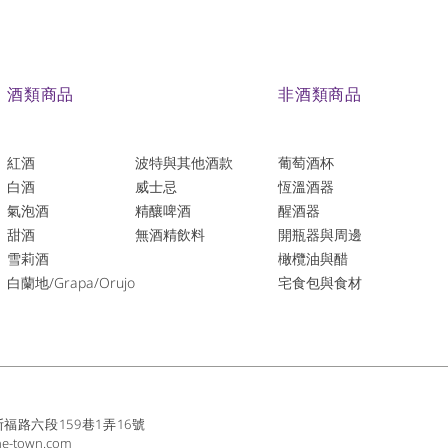
酒類商品
非酒類商品
紅酒
波特與其他酒款
葡萄酒杯
白酒
威士忌
恆溫酒器
氣泡酒
精釀啤酒
醒酒器
​甜酒
​無酒精飲料
開瓶器與周邊
雪莉酒
橄欖油與醋
白蘭地/Grapa/Orujo
宅食包與食材
路六段159巷1弄16號
ne-town.com