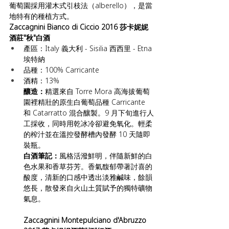
葡萄園採用灌木式引枝法（alberello），是當
地特有的種植方式。
Zaccagnini Bianco di Ciccio 2016 莎卡妮妮
酒莊"秋"白酒
產區：Italy 義大利 - Sisilia 西西里 - Etna 
埃特納
品種：100% Carricante
酒精：13%
釀造：
精選來自 Torre Mora 高海拔葡萄
園裡精壯的原生白葡萄品種 Carricante 
和 Catarratto 混合釀製。9 月下旬進行人
工採收，同時用乾冰冷卻避免氧化。輕柔
的榨汁並在溫控發酵槽內發酵 10 天隨即
裝瓶。
白酒筆記：
風格活潑鮮明，伴隨新鮮的白
色水果和香草芬芳。香氣馥郁帶著討喜的
酸度，清新的口感中透出淡雅鹹味，餘韻
悠長，散發來自火山土質賦予的獨特礦物
氣息。
Zaccagnini Montepulciano d'Abruzzo 