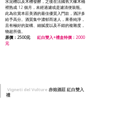
水泥槽以及木槽發酵，之後在法國舊大橡木桶
裡熟成 12 個月，未經過濾或是濾清便裝瓶。
此為欣賞本莊美酒的最佳優質入門款，酒評多
給予高分。酒質集中濃郁而迷人，果香純淨，
且有極好的架構、細膩度以及不錯的複雜度，
物超所值。
原價：2500元   
紅白雙入+禮盒特價：2000
元
Vigneti del Vulture 
赤焰酒莊 紅白雙入
禮