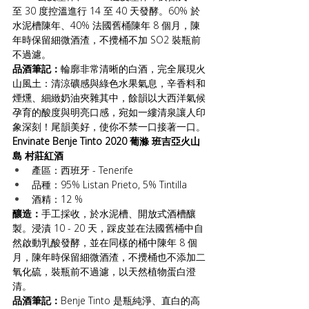
至 30 度控溫進行 14 至 40 天發酵。60% 於
水泥槽陳年、40% 法國舊桶陳年 8 個月，陳
年時保留細微酒渣，不攪桶不加 SO2 裝瓶前
不過濾。
品酒筆記：
輪廓非常清晰的白酒，完全展現火
山風土：清涼礦感與綠色水果氣息，辛香料和
煙燻、細緻奶油夾雜其中，餘韻以大西洋氣候
孕育的酸度與明亮口感，宛如一縷清泉讓人印
象深刻！尾韻美好，使你不禁一口接著一口。
Envinate Benje Tinto 2020 葡滌 班吉亞火山
島 村莊紅酒
產區：西班牙 - Tenerife
品種：95% Listan Prieto, 5% Tintilla 
酒精：12 %
釀造：
手工採收，於水泥槽、開放式酒槽釀
製。浸漬 10 - 20 天，踩皮並在法國舊桶中自
然啟動乳酸發酵，並在同樣的桶中陳年 8 個
月，陳年時保留細微酒渣，不攪桶也不添加二
氧化硫，裝瓶前不過濾，以天然植物蛋白澄
清。
品酒筆記：
Benje Tinto 是瓶純淨、直白的高