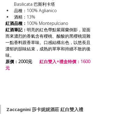
Basilicata 巴斯利卡塔
品種：100% Aglianico
酒精：13%
紅酒品種：
100% Montepulciano
紅酒筆記：
明亮的紅色帶點紫羅蘭倒影，迎面
而來濃烈的香氣含有櫻桃、酸酸的黑櫻桃混雜
一點香料跟香草味。口感結構出色，以悠長且
濃郁的韻味結束，成熟的單寧和持續不散的後
味。
原價：2000元 
紅白雙入+禮盒特價：1600
元
Zaccagnini 
莎卡妮妮酒莊 紅白雙入禮