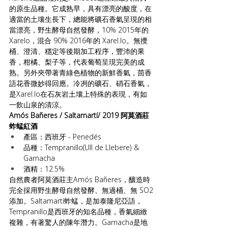
的原生品種。它成熟早，具有漂亮的酸度，在
適當的土壤生長下，總能將礦石香氣呈現的相
當漂亮，野生酵母自然發酵，10% 2015年的
Xarelo，混合 90% 2016年的 Xarel.lo。無攪
桶、澄清、穩定等後期加工程序，豐沛的果
香，柑橘、梨子等，代表葡萄呈現完美的成
熟。另外夾帶著青綠色植物的新鮮香氣，茴香
語花香微妙得回應。冷冽的礦石、硝石香氣，
是Xarel.lo在石灰岩土壤上特殊的表現，有如
一飲山泉的清涼。
Amós Bañeres / Saltamartí/ 2019 阿莫酒莊 
蚱蜢紅酒
產區：西班牙 - Penedés
品種：Tempranillo(Ull de Llebere) & 
Garnacha  
酒精：12.5%
自然農者阿莫酒莊主Amós Bañeres，釀造時
完全採用野生酵母自然發酵、無過桶、無 SO2
添加。Saltamartí蚱蜢，是加泰隆尼亞語，
Tempranillo是西班牙的知名品種，香氣細緻
複雜，有著驚人的陳年潛力。Garnacha是地