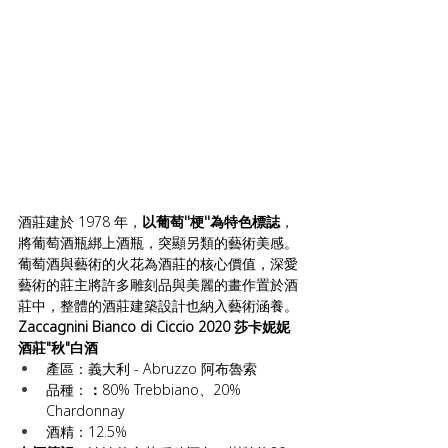
酒莊建於 1978 年，
以葡萄''梗''為特色標誌
，
將葡萄酒瓶綁上酒瓶，突顯另類的藝術美感。 
葡萄酒與藝術的火花為酒莊的核心價值，深愛
藝術的莊主將許多雕刻品與美麗的畫作置於酒
莊中，整體的酒莊建築設計也納入藝術涵養。
Zaccagnini Bianco di Ciccio 2020 莎卡妮妮
酒莊"秋"白酒
產區：義大利 - Abruzzo 阿布魯索
品種：
：
80% Trebbiano、20% 
Chardonnay
酒精：12.5%