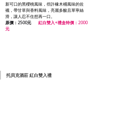
新可口的黑櫻桃風味，些許橡木桶風味的佐
襯，帶甘草與香料風味，亮麗多酸且單寧絲
滑，讓人忍不住想再一口。
原價：2500元 
紅白雙入+禮盒特價：2000
元
托貝克酒莊 紅白雙入禮