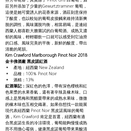
莊另外添加了少量的Gewurtztraminer 葡萄，
這便是她可愛誘人的花香來源，酒莊刻意保持
了酸度，也以較短的葡萄皮接觸來維持清新爽
脫的調性，風味灑脫均衡，相當易喝，是連紐
西蘭人都喜歡大膽嘗試的白葡萄酒。成熟又濃
郁的風味，輕輕啜飲一口就可以感受到它油滑
的口感。風味完美的平衡，新鮮的酸度，帶出
清脆的尾韻。
Kim Crawford Marlborough Pinot Noir 2018 
金卡佛酒廠 黑皮諾紅酒
產地：紐西蘭 New Zealand
品種：100％ Pinot Noir
酒精：13%
紅酒筆記：
深紅色的色澤，帶有深色櫻桃和紅
色果漿的水果香氣，還有著辛辣及橡木味。口
感上是黑梅和黑醋栗帶來的成熟水果味，微微
的橡木味也互相交織著。如果你想找一款能展
現代表紐西蘭 Pinot Noir 黑皮諾風味的葡萄
酒，Kim Crawford 肯定是首選，紐西蘭有適
合黑皮諾生長的冷涼環境，葡萄能夠慢慢成熟
而不用擔心霉病，健康黑皮諾葡萄帶來果酸清