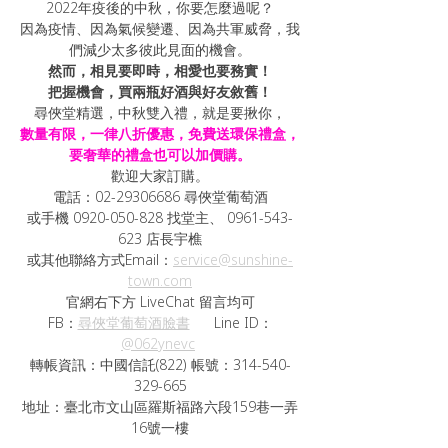
2022年疫後的中秋，你要怎麼過呢？
因為疫情、因為氣候變遷、因為共軍威脅，我
們減少太多彼此見面的機會。
然而，相見要即時，相愛也要務實！
把握機會，買兩瓶好酒與好友敘舊！
尋俠堂精選，中秋雙入禮，就是要揪你，
數量有限，一律八折優惠，免費送環保禮盒，
要奢華的禮盒也可以加價購。
歡迎大家訂購。
電話：02-29306686 尋俠堂葡萄酒
或手機 0920-050-828 找堂主、 0961-543-
623 店長宇樵
或其他聯絡方式Email：
service@sunshine-
town.com
官網右下方 LiveChat 留言均可
FB：
尋俠堂葡萄酒臉書
      Line ID：
@062ynevc
轉帳資訊：中國信託(822) 帳號：314-540-
329-665
地址：臺北市文山區羅斯福路六段159巷一弄
16號一樓