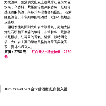
海拔酒款，飽滿的火山風土蘊藏著紅色與黑色
水果，辛香料，紫羅蘭等撲鼻的香氣，是瓶骨
感優雅的美酒，與各式料理也容易搭配。 淡紫
紅色酒色、非常細緻的輕酒體，近似布根地黑
皮諾般。
一開瓶便能夠聞到火山岩土讓香氣，宛如太陽
烤紅石頭相互摩擦的氣味，非常特殊。緊接著
才是櫻桃、紅莓果的香氣。醒酒一段時間之
後，火山岩主調的礦物風格轉為果香與花香
系，變得小巧宜人。
原價：2750 元  
紅白雙入+禮盒特價：2160
元
Kim Crawford 
金卡佛酒廠 紅白雙入禮