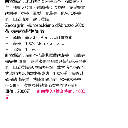
白酒筆記：
淡淡的金黃稻穗酒色，樹齡約20
年，採收之後於不鏽鋼槽低溫發酵，充滿豐富
的柑橘、杏桃、鳳梨、青蘋果、哈密瓜等香
氣。口感清爽、酸度柔順。
Zaccagnini Montepulciano d'Abruzzo 2020 
莎卡妮妮酒莊"梗"紅酒
產區：義大利 - Abruzzo阿布魯索
品種：
100% Montepulciano
酒精：11.5%
紅酒筆記：
深紅色帶著紫羅蘭的花香，酒體結
構完整 渾厚且充滿水果的鮮味與葡萄品種的香
氣，口感柔順與均衡的丹寧，非常適合搭配台
式濃郁的東坡肉或是燒烤。100%手工採收以
確保釀造品質，熟陳於絲洛維尼亞橡木桶中
4~6個月，裝瓶後陳釀於酒窖中存放6個月。
原價：2000元
紅白雙入+禮盒特價：1600
元