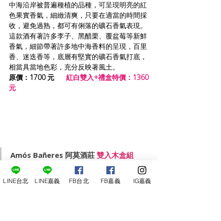
中海沿岸被普遍種植的品種，可呈現明亮的紅
色果實香氣，細緻清爽，只要在適當的時間採
收，避免過熟，都可有俐落的礦石香氣表現。
這款酒有著許多李子、黑醋栗、覆盆莓等新鮮
香氣，細節帶著許多地中海香料的呈現，百里
香、迷迭香等，底層有堅實的礦石香氣打底，
相當具當地色彩，充分反映著風土。
原價：1700 元  
紅白雙入+禮盒特價：1360
元
Amós Bañeres 阿莫酒莊
 雙入木盒組
LINE台北
LINE嘉義
FB台北
FB嘉義
IG嘉義