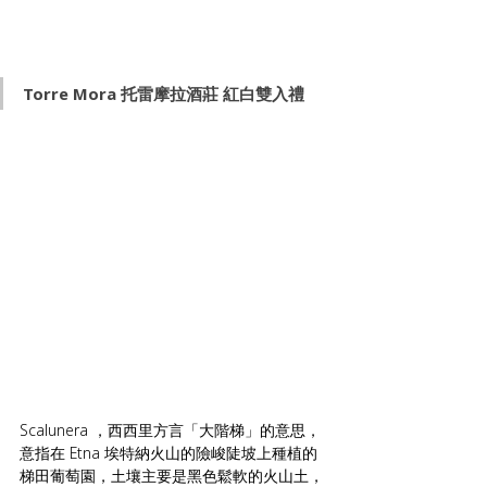
Torre Mora
 托雷摩拉酒莊 紅白雙入禮
Scalunera ，西西里方言「大階梯」的意思，
意指在 Etna 埃特納火山的險峻陡坡上種植的
梯田葡萄園，土壤主要是黑色鬆軟的火山土，