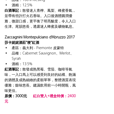
酒精：12.5%
白酒筆記：
散發迷人青檸、鳳梨、峰蜜香氣，
並帶有些許打火石香味。入口後酒體圓潤優
雅，微甜口感，更平衡了明亮酸度，令人入口
生津。尾韻悠長，透露迷人蜂蜜及礦物氣息。
Zaccagnini Montepulciano d'Abruzzo 2017 
莎卡妮妮酒莊"梗"紅酒
產區：義大利 - Piemonte 皮蒙特
品種：Cabernet Sauvignon、Merlot、
Syrah
酒精：13.5%
紅酒筆記：
散發成熟黑莓、雪茄、咖啡等氣
味，一入口馬上可以感受到良好的結構、飽滿
的酒體及成熟細緻的柔順單寧，整體酒質表現
優雅；餘味悠長。建議飲用前一小時開瓶，風
味更佳。
原價：3000元  
紅白雙入+禮盒特價：2400
元