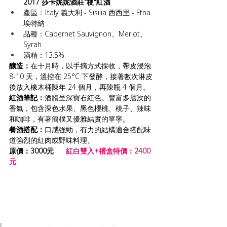
2017 莎卡妮妮酒莊"梗"紅酒
產區：Italy 義大利 - Sisilia 西西里 - Etna 
埃特納
品種：Cabernet Sauvignon、Merlot、
Syrah
酒精：13.5%
釀造：
在十月時，以手摘方式採收，帶皮浸泡 
8-10 天，溫控在 25°C 下發酵，接著數次淋皮
後放入橡木桶陳年 24 個月，再陳瓶 4 個月。
紅酒筆記：
酒體呈深寶石紅色。豐富多層次的
香氣，包含深色水果、黑色櫻桃、桃子、辣味
和咖啡，有著簡樸又優雅結實的單寧。
餐酒搭配：
口感強勁，有力的結構適合搭配味
道強烈的紅肉或野味料理。
原價：3000元 
紅白雙入+禮盒特價：2400
元