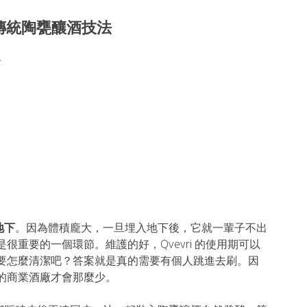
i」傳統陶甕釀酒技法
前
地下
。因為體積龐大，一旦埋入地下後，它就一輩子不出
護是很重要的一個環節。維護的好，Qvevri 的使用期可以
ri 要怎麼清潔吧？答案就是真的需要有個人跳進去刷。因
釀酒的商業酒廠才會那麼少。