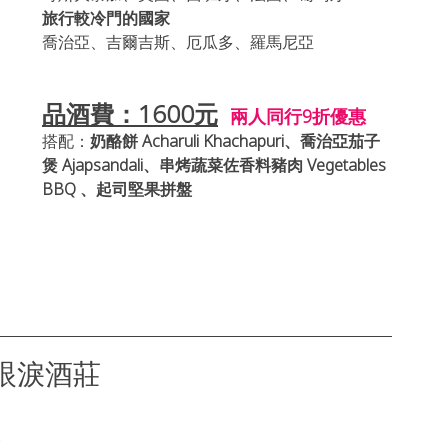
旅行較冷門的國家
喬治亞、吉爾吉斯、厄瓜多、羅馬尼亞
品酒費：1600元
兩人同行9折優惠
搭配：
奶酪餅 Acharuli Khachapuri、喬治亞茄子
煲 Ajapsandali、串烤蔬菜佐香料豬肉 Vegetables 
BBQ 、起司堅果拼盤
雞的眼淚酒莊
人