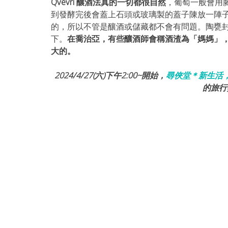
Qvevri 釀酒法真的一切都很自然
，葡萄一般會用
到發酵完後會蓋上石頭或玻璃製的蓋子陳放一陣子
的，所以不管是釀酒或儲藏都不會有問題。陶甕
下。
在喬治亞，有些釀酒師會稱酒渣為「媽媽」
大的。
2024/4/27(六)下午2:00~開始，
尋俠堂＊新生活
的旅行