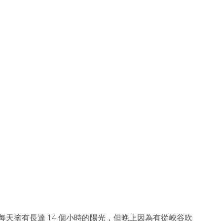
名
白天每天擁有長達 14 個小時的陽光，但晚上因為有從峽谷吹