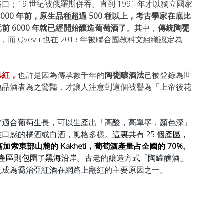
；19 世紀被俄羅斯併吞。直到 1991 年才以獨立國家
00 年前，原生品種超過 500 種以上
，考古學家在底比
 6000 年就已經開始釀造葡萄酒了
。
其中，
傳統陶甕 
 Qvevri 也在 2013 年被聯合國教科文組織認定為
暴紅，
也許是因為傳承數千年的
陶甕釀酒法
已被登錄為世
地品酒者為之驚豔，才讓人注意到這個被譽為「上帝後花
常適合葡萄生長，可以生產出「高酸，高單寧，顏色深」
雜口感的橘酒或白酒，風格多樣。
這裏共有 25 個產區，
索東部山麓的 Kakheti，
葡萄酒產量占全國的 70%。
，西部的產區則包圍了黑海沿岸。
古老的釀造方式「陶罐釀酒」
也成為喬治亞紅酒在網路上翻紅的主要原因之一。