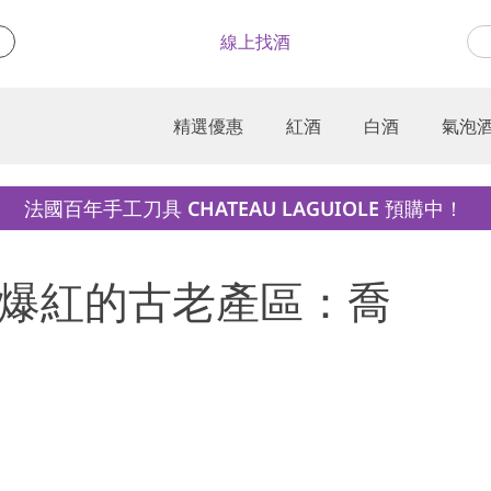
線上找酒
精選優惠
紅酒
白酒
氣泡
法國百年手工刀具 CHATEAU LAGUIOLE 預購中！
) 歐美爆紅的古老產區：喬