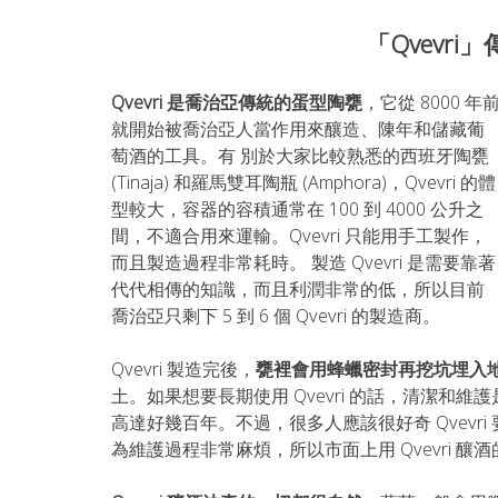
「Qvevr
Qvevri 是喬治亞傳統的蛋型陶甕
，它從 8000 年
就開始被喬治亞人當作用來釀造、陳年和儲藏葡
萄酒的工具。有 別於大家比較熟悉的西班牙陶甕 
(Tinaja) 和羅馬雙耳陶瓶 (Amphora)，Qvevri 的體
型較大，容器的容積通常在 100 到 4000 公升之
間，不適合用來運輸。Qvevri 只能用手工製作，
而且製造過程非常耗時。 製造 Qvevri 是需要靠著
代代相傳的知識，而且利潤非常的低，所以目前
喬治亞只剩下 5 到 6 個 Qvevri 的製造商。
Qvevri 製造完後，
甕裡會用蜂蠟密封再挖坑埋入
土。如果想要長期使用 Qvevri 的話，清潔和維
高達好幾百年。不過，很多人應該很好奇 Qvev
為維護過程非常麻煩，所以市面上用 Qvevri 