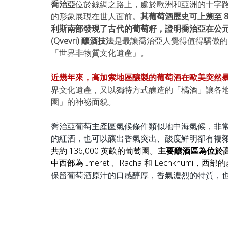
喬治亞
位於絲綢之路上，處於歐洲和亞洲的十字路口
的形象展現在世人面前。
其
葡萄酒歷史可上溯至 80
利斯南部發現了古代的葡萄籽，證明喬治亞在公元前
(Qvevri) 釀酒技法
是最讓喬治亞人覺得值得驕傲的，而
「世界非物質文化遺產」。
近幾年來，高加索地區釀製的葡萄酒在歐美突然
界文化遺產，又以獨特方式釀造的「橘酒」讓各
園」的神祕面貌。
喬治亞葡萄主產區氣候條件類似地中海氣候，非
的紅酒，也可以釀出香氣突出、酸度鮮明卻有複
共約 136,000 英畝的葡萄園。
主要釀酒區為位於高加
中西部為 Imereti、
Racha 和 Lechkhumi
保留葡萄酒原汁的口感醇厚，香氣濃烈的特質，