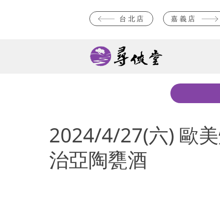
台北店
嘉義店
2024/4/27(六
治亞陶甕酒