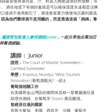
腳踩破皮後再連同皮、汁、籽裝入陶甕讓酒自然發酵，等
。 酒在地底下有個好處就是可以確保溫度永遠都是涼爽
封口後就不會再動它了，酒渣會靠重力慢慢地沉澱到最底
，因為他們覺得酒不是用釀的，而是透過這個「媽媽」養
，邀請背包客達人兼伺酒師
Junior
，
一起分享他去喬治亞
與餐酒經驗。
講師： Junior
證照：
The Court of Master Sommeliers – 
Certified Sommelier
學歷：
Erasmus Mundus “Wine Tourism 
Innovation (葡萄酒觀光)” – 碩士
葡萄酒相關工作
在美國舊金山灣區的兩間米其林一星餐廳擔任過
助理侍酒師、在葡萄牙 Douro 產區釀酒。
曾經居住過的國家
哥斯大黎加、美國、西班牙、法國、葡萄牙