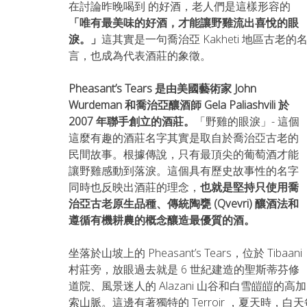
在討論昨晚喝到 的好酒，老人們是這樣形容的
「唯有最美味的好酒，才能讓野雞流出喜悅的眼
淚。」
這其實是一句喬治亞 Kakheti 地區古老的
言，也成為代表酒莊的象徵。
Pheasant’s Tears 是由美國藝術家 John 
Wurdeman 和喬治亞釀酒師 Gela Paliashvili 於 
2007 年聯手創立的酒莊。
「野雞的眼淚」- 這個
這麼有趣的酒莊名字其實是取自於喬治亞古老的
民間故事。根據傳說，只有最頂尖的葡萄酒才能
讓野雞感動到落淚。這個具有歷史故事性的名字
同時也反映出酒莊的理念，
也就是堅持只使用喬
治亞古老原生品種、傳統陶甕 (Qvevri) 釀酒法和
遵循有機耕農的概念釀造最優質的酒。
坐落於山坡上的 Pheasant’s Tears，位於 Tibaani 
村莊旁，放眼過去就是 6 世紀建造的聖斯蒂芬修
道院、風景迷人的 Alazani 山谷和白雪皚皚的高加
索山脈。這邊有著獨特的 Terroir ，夏天時，