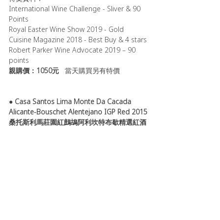
International Wine Challenge - Sliver & 90 
Points
Royal Easter Wine Show 2019 - Gold
Cuisine Magazine 2018 - Best Buy & 4 stars
Robert Parker Wine Advocate 2019 – 90 
points
親購價：1050元   
當天購買另有特價 
● 
Casa Santos Lima Monte Da Cacada 
Alicante-Bouschet Alentejano IGP Red 2015
桑托斯利馬莊園紅鷓鴣阿利坎特布歇精選紅酒