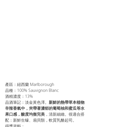
產區：紐西蘭 Marlborough
品種：100% Sauvignon Blanc
酒精濃度：13%
品酒筆記：淡金黃色澤。
新鮮的熱帶草本植物
辛辣香氣中，夾帶著濃郁的葡萄柚和蜜瓜等水
果口感，酸度均衡完美
，清新細緻。很適合搭
配：新鮮生蠔、扇貝類，軟質乳酪起司。
得獎資料：