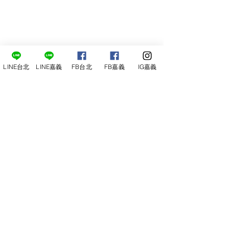
LINE台北
LINE嘉義
FB台北
FB嘉義
IG嘉義
產區：葡萄牙Alentejano 阿連特茹
品種：100 % Alicante Bouschet
酒精濃度 ALCOHOL14.5%
品酒筆記：深沉的紅寶石色澤，使用的是最好
的Alicante Bouschet葡萄，陳年於法國及美國
的橡木桶九個月，有著撲鼻的紫羅蘭花香及黑
色水果香氣。酒體飽滿，口感圓潤並帶有豐富
的層次，餘味悠長且宜人，令人回味無窮。
得獎資料 ：AWARDS
International Wine Challenge (Tranche 1) 
2017 – Silver
Mundus Vini 2016—Gold Medal
Concours Mondial Bruxelles 2016—Silver 