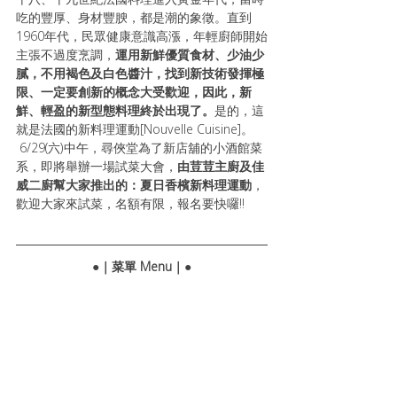
吃的豐厚、身材豐腴，都是潮的象徵。直到
1960年代，民眾健康意識高漲，年輕廚師開始
主張不過度烹調，
運用新鮮優質食材、少油少
膩，不用褐色及白色醬汁，找到新技術發揮極
限、一定要創新的概念大受歡迎，因此，新
鮮、輕盈的新型態料理終於出現了。
是的，這
就是法國的新料理運動[Nouvelle Cuisine]。  
 6/29(六)中午，尋俠堂為了新店舖的小酒館菜
系，即將舉辦一場試菜大會，
由荳荳主廚及佳
威二廚幫大家推出的：夏日香檳新料理運動
，
歡迎大家來試菜，名額有限，報名要快囉!!
●｜菜單 Menu｜●