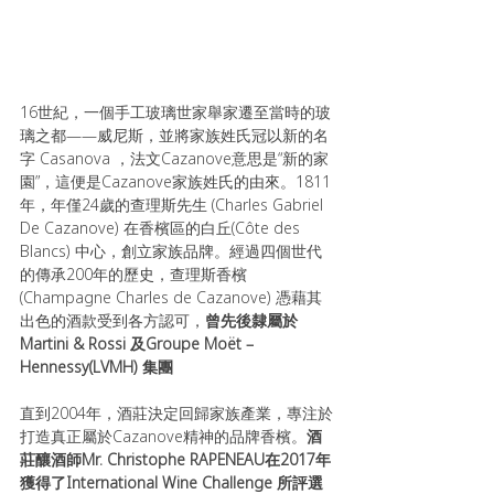
16世紀，一個手工玻璃世家舉家遷至當時的玻
璃之都——威尼斯，並將家族姓氏冠以新的名
字 Casanova ，法文Cazanove意思是“新的家
園”，這便是Cazanove家族姓氏的由來。1811
年，年僅24歲的查理斯先生 (Charles Gabriel 
De Cazanove) 在香檳區的白丘(Côte des 
Blancs) 中心，創立家族品牌。經過四個世代
的傳承200年的歷史，查理斯香檳
(Champagne Charles de Cazanove) 憑藉其
出色的酒款受到各方認可，
曾先後隸屬於
Martini & Rossi 及Groupe Moët – 
Hennessy(LVMH) 集團
直到2004年，酒莊決定回歸家族產業，專注於
打造真正屬於Cazanove精神的品牌香檳。
酒
莊釀酒師Mr. Christophe RAPENEAU在2017年
獲得了International Wine Challenge 所評選