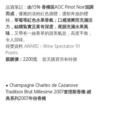
品酒筆記：
由15% 香檳區AOC Pinot Noir混調
而成
，優雅的淡粉紅色酒體；濃郁奔放的櫻
桃，
草莓等紅色水果香氣；口感清爽而充滿活
力，結構紥實且富有深度，尾韻充滿水果風
味
，又帶有一絲香草的甜美氣息，高度平衡，
令人回味。 
得獎資料 AWARD：Wine Spectator 91 
Points
親購價：2200元    
當天購買另有特價
● 
Champagne Charles de Cazanove  
Tradition Brut Millesime 2007查理斯香檳-經
典系列2007年份香檳