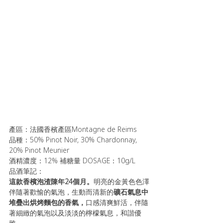
產區：法國香檳產區Montagne de Reims
品種：50% Pinot Noir, 30% Chardonnay, 
20% Pinot Meunier
酒精濃度：12% 補糖量 DOSAGE：10g/L
品酒筆記：
這款香檳泡渣陳年24個月。
明亮的金黃色色澤
伴隨著歡愉的氣泡，生動而清新的
礦石氣息中
堆疊出烘烤麵包的香氣，
口感清爽鮮活，伴隨
著細緻的氣泡以及淡淡的檸檬氣息，和諧優