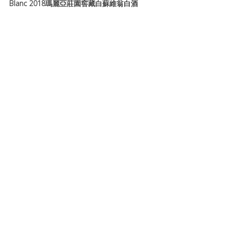
Blanc 2018瑪麗亞莊園窖藏白蘇維翁白酒