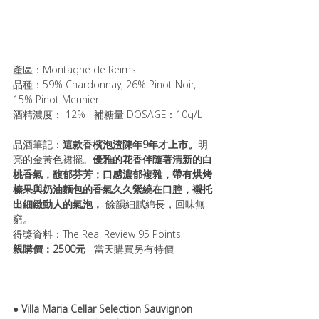
產區：Montagne de Reims
品種：59% Chardonnay, 26% Pinot Noir, 
15% Pinot Meunier
酒精濃度： 12%   補糖量 DOSAGE：10g/L
品酒筆記：
這款香檳泡渣陳年9年才上市。
明
亮的金黃色裙擺。
優雅的花香伴隨著清新的白
桃香氣，馥郁芬芳；口感濃郁複雜，帶有烘烤
榛果與奶油麵包的香氣久久縈繞在口腔，襯托
出細緻動人的氣泡，
 餘韻細膩綿長，回味無
窮。
得獎資料：The Real Review 95 Points
親購價：2500元   
當天購買另有特價
● 
Villa Maria Cellar Selection Sauvignon 