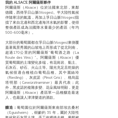
我的 ALSACE ​阿爾薩斯夥伴
阿爾薩斯（Alsace）位於法國東北部，東鄰
德國，西倚孚日山脈(Vosges)。半大陸性氣候
伴隨寒涼的氣溫，再加上孚日山脈(Vosges)阻
擋了來自北邊和西北邊海洋水氣的影響，使得
整個產區成為法國降水量最少的產區（年均
500-600毫米）。
大部分的葡萄園都在孚日山脈(Vosges)東側覆
蓋著風景秀麗的山坡地上而形成了從北到南，
超過170公里的阿爾薩斯“葡萄酒之路（La
Route des Vins）”。阿爾薩斯（Alsace）優
質葡萄園的土壤變化多端，有花崗岩、黏土、
石灰石、砂石、火山土等。陽光充足且乾燥的
氣候很適合種植白葡萄品種。其中麗絲玲
（Riesling）、灰皮諾（Pinot Gris）、格烏茲
塔明那（Gewürztraminer）最具代表；此
外，黑皮諾的複雜多變、花朵風味明顯，更是
阿爾薩斯（Alsace）產區單一品種釀造最迷
人，也最讓人津津樂道的酒款。
釀造：
葡萄園位於阿爾薩斯東南部埃吉桑村
（Eguisheim），樹齡約 35 年，屬於大陸性
氣候和石灰質土壤。手工收穫後去梗，葡萄被