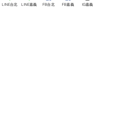
LINE台北
LINE嘉義
FB台北
FB嘉義
IG嘉義
尋俠堂
電話：05-2273-705
地址：
嘉義市光彩街248巷9號
嘉義店
E-mail：
service@sunshine-town.com
近期活動
門市營業時間：週三～週日 (13:00～
22:00 )
場地租借
小酒館供餐時段：13:00～21:00
小酒
館
公休日：週ㄧ、周二
線上報名