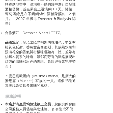
轉移到地窖中，浸泡在不銹鋼罐中進行自發性
酒精發酵，並在果皮上浸漬約 10 天。隨後，
葡萄酒總是在不銹鋼罐中酒糟陳釀約 12 個
月。（2007 年獲得 Demeter & Biodyvin 認
證）
合作酒莊：Domaine Albert HERTZ。
品酒筆記：
呈現出陽光明媚的琥珀色，並帶有
橙黃色反射。香氣豐富而強烈，其成熟水果和
浸漬花朵的香氣與柑橘味道融為一體，並帶有
烘烤木質系的味道。濃郁而芳香的脈絡展現出
頑強的風味和出色的表現。餘韻與香氣完美契
合！
＊蜜思嘉歐圖納（Muskat Ottonel）是廣大的
蜜思嘉（Muscat）家族的一員。這個品種通
常表現為柔軟多果味的風格。
​服務說明
本店所有產品均無法線上交易
，您的詢問會由
公司服務人員儘速與您連絡。 如有造成不便