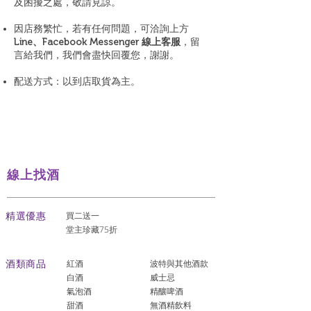
及困擾之處，敬請見諒。
因店務繁忙，若有任何問題，可洽詢上方
Line、Facebook Messenger 線上客服
，留
言給我們，我們會盡快回覆您，謝謝。
配送方式：以到店取貨為主。
線上找酒
​精選優惠
買二送一
堂主珍藏75折
酒類商品
紅酒
波特與其他酒款
白酒
威士忌
氣泡酒
精釀啤酒
​甜酒
​無酒精飲料