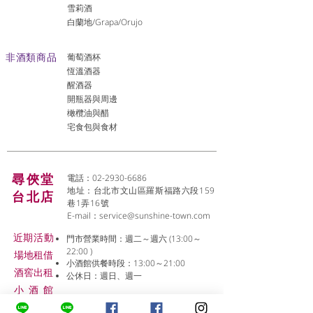
雪莉酒
白蘭地/Grapa/Orujo
非酒類商品
葡萄酒杯
恆溫酒器
醒酒器
開瓶器與周邊
橄欖油與醋
宅食包與食材
尋俠堂
電話：02-2930-6686
地址：台北市文山區羅斯福路六段159
台北店
巷1弄16號
E-mail：
service@sunshine-town.com
近期活動
門市營業時間：週二～週六 (13:00～
22:00 )
場地租借
小酒館供餐時段：13:00～21:00
​酒窖出租
公休日：週日、週一
小酒
館
線上報名