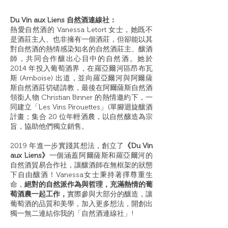
Du Vin aux Liens 自然酒連線社：
熱愛自然酒的 Vanessa Letort 女士，她既不
是酒莊主人、也非擁有一個酒莊，但卻能以其
對自然酒的熱情感染知名的自然酒莊主、釀酒
師，共同合作釀出心目中的自然酒。她於
2014 年投入葡萄酒界，在羅亞爾河區昂布瓦
斯 (Amboise) 出道，並向羅亞爾河與阿爾薩
斯自然酒莊切磋請教，最後在阿爾薩斯自然酒
領銜人物 Christian Binner 的熱情邀約下，一
同建立「Les Vins Pirouettes」(單腳迴旋釀酒
計畫；集合 20 位年輕酒農，以自然釀造為宗
旨，協助他們獨立銷售。
2019 年進一步實踐其想法，創立了
《Du Vin
aux Liens》
一個涵蓋阿爾薩斯和羅亞爾河的
自然酒貿易合作社，讓釀酒師在無框架的狀態
下自由釀酒！Vanessa女士秉持著擇尊重生
命，
絕對的自然派作為與哲理，充滿熱情的葡
萄酒農一起工作，
實際參與大部分的釀造，讓
葡萄酒的品質和美學，加入更多想法，開創出
獨一無二連結你我的「自然酒連線社」!