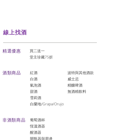
線上找酒
​精選優惠
買二送一
堂主珍藏75折
酒類商品
紅酒
波特與其他酒款
白酒
威士忌
氣泡酒
精釀啤酒
​甜酒
​無酒精飲料
雪莉酒
白蘭地/Grapa/Orujo
非酒類商品
葡萄酒杯
恆溫酒器
醒酒器
開瓶器與周邊