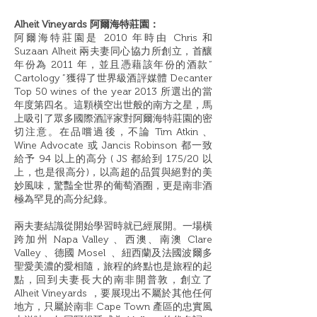
Alheit Vineyards 阿爾海特莊園：
阿爾海特莊園是 2010 年時由 Chris 和
Suzaan Alheit 兩夫妻同心協力所創立，首釀
年份為 2011 年，並且憑藉該年份的酒款“
Cartology ”獲得了世界級酒評媒體 Decanter
Top 50 wines of the year 2013 所選出的當
年度第四名。這顆橫空出世般的南方之星，馬
上吸引了眾多國際酒評家對阿爾海特莊園的密
切注意。在品嚐過後，不論 Tim Atkin 、
Wine Advocate 或 Jancis Robinson 都一致
給予 94 以上的高分 ( JS 都給到 17.5/20 以
上，也是很高分)，以高超的品質與絕對的美
妙風味，驚豔全世界的葡萄酒圈，更是南非酒
極為罕見的高分紀錄。
兩夫妻結識從開始學習時就已經展開。一場橫
跨加州 Napa Valley 、西澳、南澳 Clare
Valley 、德國 Mosel 、紐西蘭及法國波爾多
聖愛美濃的愛相隨，旅程的終點也是旅程的起
點，回到夫妻長大的南非開普敦，創立了
Alheit Vineyards ，要展現出不屬於其他任何
地方，只屬於南非 Cape Town 產區的忠實風