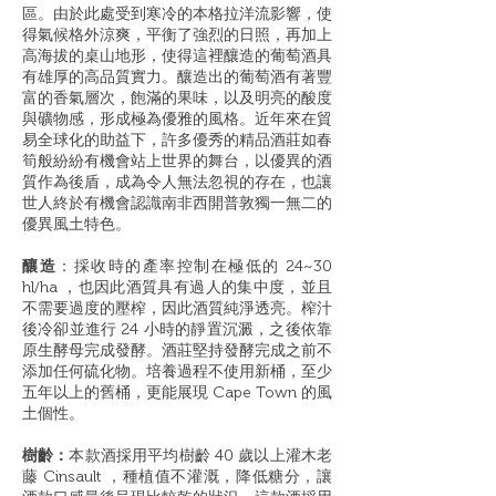
區。由於此處受到寒冷的本格拉洋流影響，使
得氣候格外涼爽，平衡了強烈的日照，再加上
高海拔的桌山地形，使得這裡釀造的葡萄酒具
有雄厚的高品質實力。釀造出的葡萄酒有著豐
富的香氣層次，飽滿的果味，以及明亮的酸度
與礦物感，形成極為優雅的風格。近年來在貿
易全球化的助益下，許多優秀的精品酒莊如春
筍般紛紛有機會站上世界的舞台，以優異的酒
質作為後盾，成為令人無法忽視的存在，也讓
世人終於有機會認識南非西開普敦獨一無二的
優異風土特色。
釀造
：採收時的產率控制在極低的 24~30
hl/ha ，也因此酒質具有過人的集中度，並且
不需要過度的壓榨，因此酒質純淨透亮。榨汁
後冷卻並進行 24 小時的靜置沉澱，之後依靠
原生酵母完成發酵。酒莊堅持發酵完成之前不
添加任何硫化物。培養過程不使用新桶，至少
五年以上的舊桶，更能展現 Cape Town 的風
土個性。
樹齡：
本款酒採用平均樹齡 40 歲以上灌木老
藤 Cinsault ，種植值不灌溉，降低糖分，讓