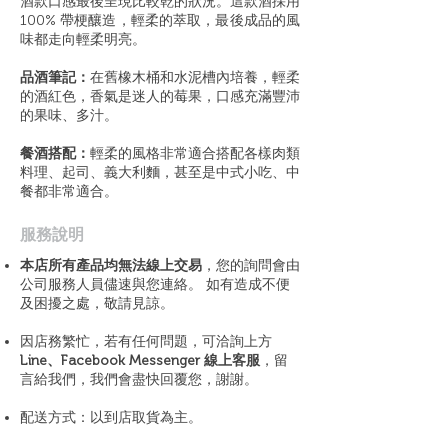
酒款口感最後呈現比較乾的狀況。這款酒採用
100% 帶梗釀造，輕柔的萃取，最後成品的風
味都走向輕柔明亮。
品酒筆記：
在舊橡木桶和水泥槽內培養，輕柔
的酒紅色，香氣是迷人的莓果，口感充滿豐沛
的果味、多汁。
餐酒搭配：
輕柔的風格非常適合搭配各樣肉類
料理、起司、義大利麵，甚至是中式小吃、中
餐都非常適合。
​服務說明
本店所有產品均無法線上交易
，您的詢問會由
公司服務人員儘速與您連絡。 如有造成不便
及困擾之處，敬請見諒。
因店務繁忙，若有任何問題，可洽詢上方
Line、Facebook Messenger 線上客服
，留
言給我們，我們會盡快回覆您，謝謝。
配送方式：以到店取貨為主。