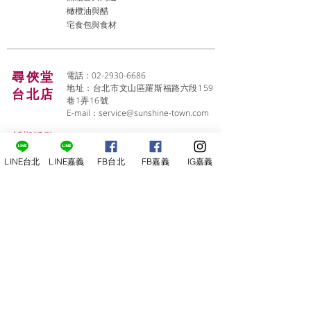
橄欖油與醋
宅食包與食材
尋俠堂
電話：02-2930-6686
地址：台北市文山區羅斯福路六段159
台北店
巷1弄16號
E-mail：
service@sunshine-town.com
近期活動
門市營業時間：週二～週六 (13:00～
22:00 )
場地租借
小酒館供餐時段：13:00～21:00
LINE台北
LINE嘉義
FB台北
FB嘉義
IG嘉義
​酒窖出租
公休日：週日、週一
小酒
館
線上報名