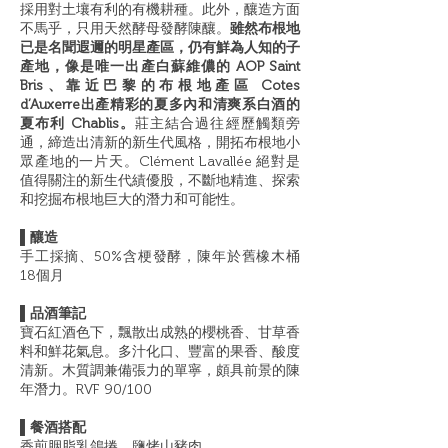
採用對土壤有利的有機耕種。此外，釀造方面
不馬乎，只用天然酵母發酵陳釀。
雖然布根地
已是名聞遐邇的明星產區，仍有鮮為人知的子
產地，像是唯一出產白蘇維儂的 AOP Saint
Bris、靠近巴黎的布根地產區 Cotes
d’Auxerre出產精彩的夏多內和清爽系白酒的
夏布利 Chablis。
莊主結合過往經歷觸類旁
通，締造出清新的新生代風格，開拓布根地小
眾產地的一片天。Clément Lavallée 絕對是
值得關注的新生代績優股，不斷地精進、探索
和挖掘布根地巨大的潛力和可能性。
▌釀造
手工採摘、50%含梗發酵，陳年於舊橡木桶
18個月
▌品酒筆記
寶石紅酒色下，飄散出成熟的櫻桃香、甘草香
料和鮮花氣息。多汁化口、豐富的果香、酸度
清新。木質調兼備張力的單寧，頗具前景的陳
年潛力。RVF 90/100
▌餐酒搭配
香煎胭脂乳鴿捲、鹽烤山豬肉