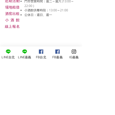
近期活動
門市營業時間：週二～週六 (13:00～
22:00 )
場地租借
小酒館供餐時段：13:00～21:00
​酒窖出租
公休日：週日、週一
小酒
館
線上報名
LINE台北
LINE嘉義
FB台北
FB嘉義
IG嘉義
尋俠堂
電話：05-2273-705
地址：
嘉義市光彩街248巷9號
嘉義店
E-mail：
service@sunshine-town.com
近期活動
門市營業時間：週三～週日 (13:00～