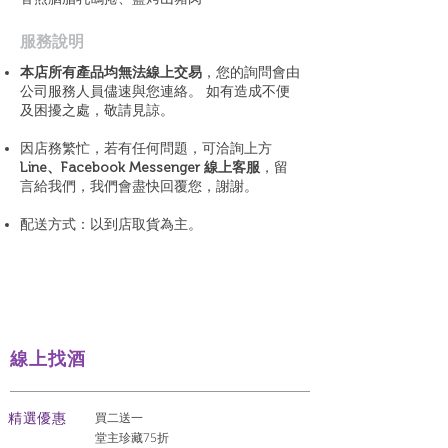
​服務說明
本店所有產品均無法線上交易
，您的詢問會由
公司服務人員儘速與您連絡。 如有造成不便
及困擾之處，敬請見諒。
因店務繁忙，若有任何問題，可洽詢上方
Line、Facebook Messenger 線上客服
，留
言給我們，我們會盡快回覆您，謝謝。
配送方式：以到店取貨為主。
線上找酒
​精選優惠
買二送一
堂主珍藏75折