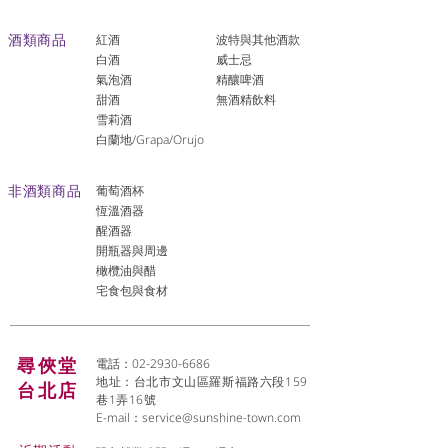
酒類商品
紅酒
波特與其他酒款
白酒
威士忌
氣泡酒
精釀啤酒
​甜酒
​無酒精飲料
雪莉酒
白蘭地/Grapa/Orujo
非酒類商品
葡萄酒杯
恆溫酒器
醒酒器
開瓶器與周邊
橄欖油與醋
宅食包與食材
尋俠堂
電話：02-2930-6686
地址：台北市文山區羅斯福路六段159
台北店
巷1弄16號
E-mail：
service@sunshine-town.com