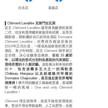
​台北店
嘉義店
▌
Clément Lavallée 克萊門拉瓦萊
莊主 Clément Lavallée 儘管身為釀酒世家第
二代，但沒有選擇繼承家族現有莊園，反而另
闢新路，開創屬於自己的同名酒莊 Domaine
Clément Lavallée，在歷經百般波折後於
2019年正式出道，一躍成為超嶄新的實力派
酒莊。青少年時期，莊主 Clément 很早就立
定目標，決心走釀酒這條路。
並在 15 歲那
年，以環法的形式分別到各產區的代表酒莊，
習得所需的十八般武藝。
汲取養分和本領的歷
程中，
包含波爾多五大之一的瑪歌堡
Château Margaux 以及創建隆河帝國的
Domaine Chapoutier，甚至遠赴新世界葡萄
酒澳洲！
將不同的釀造工藝融會貫通，形成獨
樹一幟的風格：One and only Clément
Lavallée !
Clément 理念很簡單，就是不做危害環境的
事。堅決不用化學殺蟲劑、人工化肥等，全面