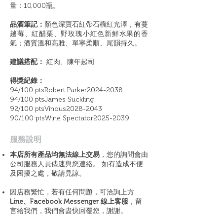
量：10,000瓶。
品酒筆記：
顏色深寶石紅帶石榴紅光澤，有蔓
越莓、紅醋栗、野玫瑰小紅色新鮮水果的香
氣；酒質溫和高雅、單寧柔順、尾韻持久。
建議搭配：
紅肉、陳年起司
得獎紀錄：
94/100 ptsRobert Parker2024-2038
94/100 ptsJames Suckling
92/100 ptsVinous2028-2043
90/100 ptsWine Spectator2025-2039
​服務說明
本店所有產品均無法線上交易
，您的詢問會由
公司服務人員儘速與您連絡。 如有造成不便
及困擾之處，敬請見諒。
因店務繁忙，若有任何問題，可洽詢上方
Line、Facebook Messenger 線上客服
，留
言給我們，我們會盡快回覆您，謝謝。