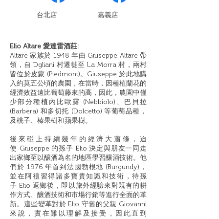
​台北店
嘉義店
Elio Altare
愛達雷酒莊
:
Altare
家族於
1948
年由
Giuseppe Altare
帶
領，自
Dgliani
村遷徙至
La Morra
村，兩村
皆位於皮蒙
(Piedmont)
。
Giuseppe
於此地購
入約莫五公頃的農園，在當時，因種植蘭花的
經濟效益遠比葡萄藤來的高，因此，農園中僅
少部分種植內比歐露
(Nebbiolo)
、巴貝拉
(Barbera)
和多切托
(Dolcetto)
等葡萄品種，
及桃子、榛果樹和蘋果樹。
後來碰上持續幾年的經濟大蕭條，迫
使
Giuseppe
的孫子
Elio
決定與朋友一同走
出家鄉至以釀酒為名的地區學習釀酒技術。他
們於
1976
年首到法國勃根地
(Burgundy)
，
並在阿禮習得諸多寶貴知識和技術，待孫
子
Elio
返鄉後，即以旅外經驗來對既有的耕
作方式、釀酒技術和市場行銷等進行全面的革
新。這些變革對於
Elio
守舊的父親
Giovanni
來說，實在難以理解及接受，因此直到