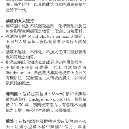
園，竭力維護，以其將此大自然的恩惠完整的
交給下一代。
酒莊的五大堅持：
葡萄園中絕對不噴灑殺蟲劑、化學藥劑以及任
何會影響生態循環之物質，僅施以自然肥料。
在酒精發酵
(Alcoholic Fermentation)
期間，
不另加入酵母菌，僅以葡萄本身進行天然發
酵。
酒液不過濾，不淨化。不加入任何可能影響酒
色和質地之物質。
所添加的硫化物遠低於政府規定的用量標準。
不採用任何新派農藝，包括自然動力法
(Biodynamic)
、自然農法和其他現在正流行的
有機耕法，完全遵從古人傳統的農法，以展現
最原始的風土。
葡萄園
：
位於拉莫拉 (La Morra) 鎮和卡斯蒂
廖內法萊托 (Castiglione Falletto) 鎮。葡萄藤
齡 20~30 年。朝南或東南方，有各種不同組
成之土壤，每公頃生產約 5 公噸葡萄。
釀造：
在旋轉溫控發酵槽中帶皮發酵約 4~5
天；法國小型橡木桶中陳釀24個月。
年產