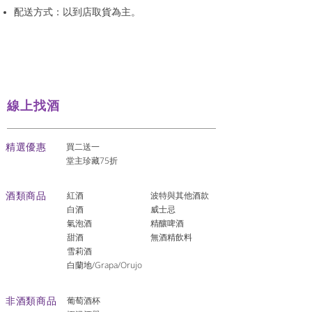
配送方式：以到店取貨為主。
線上找酒
​精選優惠
買二送一
堂主珍藏75折
酒類商品
紅酒
波特與其他酒款
白酒
威士忌
氣泡酒
精釀啤酒
​甜酒
​無酒精飲料
雪莉酒
白蘭地/Grapa/Orujo
非酒類商品
葡萄酒杯