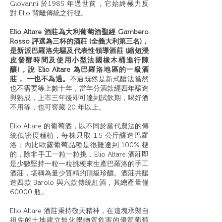
Giovanni
於
1985
年過世前，它始終極力反
對
Elio
背離傳統之行徑。
Elio Altare
酒莊為大利葡萄酒聖經
Gambero
Rosso
評選為三杯的酒莊
(
全義大利第三名
)
，
是新派巴羅洛先驅及代表性領導酒莊
(
縮短浸
皮發酵時間及使用小型法國橡木桶進行陳
釀
)
，說
Elio Altare
為巴羅洛地區的一級酒
莊，
一也不為過。
不過既然是新式釀法當然
也不需要等上數十年，當年分酒款經四年釀造
與熟成，上市三年後即可達到試飲期，喝好酒
不用等，也可窖藏
20
年以上。
Elio Altare
的葡萄酒，以不同於當代農法的傳
統低密度種植，每株只取
1.5
公斤釀造巴羅
洛；內比歐露葡萄品種是很難達到
100%
梗
的，除非手工一粒一粒挑，
Elio Altare
酒莊即
是少數堅持一粒一粒挑梗來生產巴羅洛的手工
酒莊，堪稱為量少質精的頂級珍釀。酒莊共釀
造四款
Barolo
與六款傳統紅酒，其總產量僅
60000
瓶。
Elio Altare
酒莊秉持敬天精神，在這塊承襲自
祖先的土地建立無化學物質危害的優質葡萄