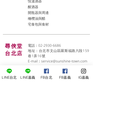
恆溫酒器
醒酒器
開瓶器與周邊
橄欖油與醋
宅食包與食材
尋俠堂
電話：02-2930-6686
地址：台北市文山區羅斯福路六段159
台北店
巷1弄16號
E-mail：
service@sunshine-town.com
近期活動
門市營業時間：週二～週六 (13:00～
22:00 )
LINE台北
LINE嘉義
FB台北
FB嘉義
IG嘉義
場地租借
小酒館供餐時段：13:00～21:00
​酒窖出租
公休日：週日、週一
小酒
館
線上報名