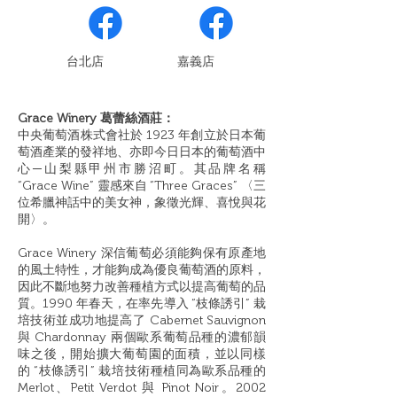
​台北店
嘉義店
Grace Winery 葛蕾絲酒莊：
中央葡萄酒株式會社於 1923 年創立於日本葡
萄酒產業的發祥地、亦即今日日本的葡萄酒中
心─山梨縣甲州市勝沼町。其品牌名稱
“Grace Wine” 靈感來自 “Three Graces” 〈三
位希臘神話中的美女神，象徵光輝、喜悅與花
開〉。
Grace Winery 深信葡萄必須能夠保有原產地
的風土特性，才能夠成為優良葡萄酒的原料，
因此不斷地努力改善種植方式以提高葡萄的品
質。1990 年春天，在率先導入 “枝條誘引” 栽
培技術並成功地提高了 Cabernet Sauvignon
與 Chardonnay 兩個歐系葡萄品種的濃郁韻
味之後，開始擴大葡萄園的面積，並以同樣
的 “枝條誘引” 栽培技術種植同為歐系品種的
Merlot、Petit Verdot 與 Pinot Noir。2002