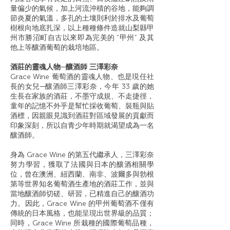
量偏少的氣候，加上河流沖積的谷地，能夠調
節炎夏的氣溫，多孔的土壤則利於排水及葡萄
樹根向地底扎深，以上種種條件造就山梨縣甲
州市勝沼町自古以來即為完美的 “甲州” 及其
他上等釀酒葡萄的栽培地區。
酒莊的靈魂人物─釀酒師 三澤彩奈
Grace Wine 葡萄酒的靈魂人物、也是現任社
長的女兒─釀酒師三澤彩奈，今年 33 歲的她
生長在家族的酒莊，不墨守成規、不走捷徑，
童年的記憶不外乎是幫忙採收葡萄、裝瓶與貼
酒標，因親眼見識到酒莊對區域發展的貢獻而
印象深刻，所以自青少年時期就渴望成為一名
釀酒師。
身為 Grace Wine 的第五代繼承人，三澤彩奈
努力學習，獲取了法國與日本的釀酒相關學
位，曾在澳洲、紐西蘭、南非、波爾多與勃根
第等世界知名葡萄酒生產地的酒莊工作，並與
當地釀酒師切磋、研習，已精進自己的釀酒功
力。因此，Grace Wine 的甲州葡萄酒不僅有
傳統的日本風格，也能呈現出世界級的品質；
同時，Grace Wine 所栽種的國際葡萄品種，