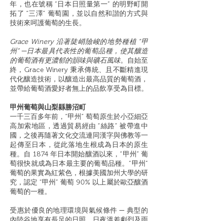
年，也在號稱 “日本日照量第一” 的明野町開
拓了 “三澤” 葡萄園，並以自然和諧的方式與
技術來呵護葡萄的生長。
Grace Winery 沿著陡峭險峻的地勢種植 “甲
州” ─日本最具代表性的葡萄品種，使其釀造
的葡萄酒有更濃郁的韻味與礦石風味
。自始至
終，Grace Winery 秉承傳統、且不斷精進現
代化釀造技術，以釀造出最高品質的葡萄酒，
並帶給葡萄酒愛好者無上的品飲享受為目標。
甲州葡萄與山梨縣勝沼町
一千三百多年前，“甲州” 萄萄原生於小亞細亞
高加索地區，透過貿易經由 “絲路” 被帶進中
國，之後再隨著文化交流連同漢字與佛教等一
起傳至日本，從此落地生根成為日本的原生
種。自 1874 年日本開始釀酒以來，“甲州” 葡
萄很快就成為日本最主要的葡萄品種。“甲州”
葡萄的果實為紅紫色，根據美國加州大學的研
究，認定 “甲州” 葡萄 90% 以上屬於歐亞釀酒
葡萄的一種。
受惠於優良的地理環境與氣候條件 ─ 典型的
內陸谷地享有長足的日照、日夜溫差劇烈及雨