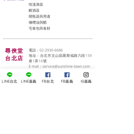
恆溫酒器
醒酒器
開瓶器與周邊
橄欖油與醋
宅食包與食材
尋俠堂
電話：02-2930-6686
地址：台北市文山區羅斯福路六段159
台北店
巷1弄16號
E-mail：
service@sunshine-town.com
近期活動
門市營業時間：週二～週六 (13:00～
LINE台北
LINE嘉義
FB台北
FB嘉義
IG嘉義
22:00 )
場地租借
小酒館供餐時段：13:00～21:00
​酒窖出租
公休日：週日、週一
小酒
館
線上報名