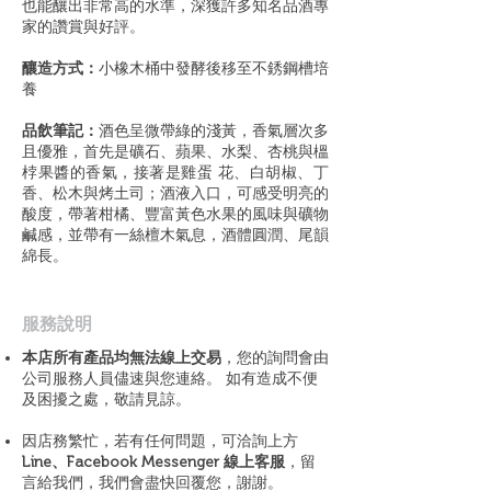
也能釀出非常高的水準，深獲許多知名品酒專
家的讚賞與好評。
釀造方式：
小橡木桶中發酵後移至不銹鋼槽培
養
品飲筆記：
酒色呈微帶綠的淺黃，香氣層次多
且優雅，首先是礦石、蘋果、水梨、杏桃與榲
桲果醬的香氣，接著是雞蛋 花、白胡椒、丁
香、松木與烤土司；酒液入口，可感受明亮的
酸度，帶著柑橘、豐富黃色水果的風味與礦物
鹹感，並帶有一絲檀木氣息，酒體圓潤、尾韻
綿長。
​服務說明
本店所有產品均無法線上交易
，您的詢問會由
公司服務人員儘速與您連絡。 如有造成不便
及困擾之處，敬請見諒。
因店務繁忙，若有任何問題，可洽詢上方
Line、Facebook Messenger 線上客服
，留
言給我們，我們會盡快回覆您，謝謝。