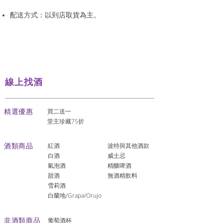
配送方式：以到店取貨為主。
線上找酒
​精選優惠
買二送一
堂主珍藏75折
酒類商品
紅酒
波特與其他酒款
白酒
威士忌
氣泡酒
精釀啤酒
​甜酒
​無酒精飲料
雪莉酒
白蘭地/Grapa/Orujo
非酒類商品
葡萄酒杯