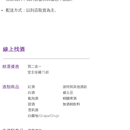
配送方式：以到店取貨為主。
線上找酒
​精選優惠
買二送一
堂主珍藏75折
酒類商品
紅酒
波特與其他酒款
白酒
威士忌
氣泡酒
精釀啤酒
​甜酒
​無酒精飲料
雪莉酒
白蘭地/Grapa/Orujo