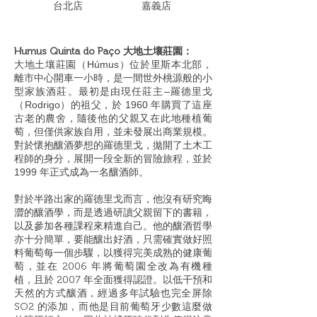
​台北店
嘉義店
Humus Quinta
do Paço 大地土壤莊園：
大地土壤莊園（Húmus）位於里斯本北部，
離市中心開車一小時，是一間世外桃源般的小
型家族酒莊。最初是由現任莊主–羅德里戈
（Rodrigo）
的祖父，於
1960
年購買了這座
古老的農舍，隨後他的父親又在此地種植葡
萄，但僅供家族自用，並未發展出商業規模。
對於懷抱釀酒夢想的羅德里戈，拋開了土木工
程師的身分，展開一段全新的冒險旅程，並於
1999 年正式成為一名釀酒師。
對於半路出家的羅德里戈而言，他沒有研究晦
澀的釀酒學，而是透過研讀父親留下的書籍，
以及參加各種課程來精進自己。他的釀酒哲學
亦十分簡單，要能釀出好酒，只需確實做好照
料葡萄每一個步驟，以獲得完美成熟的健康葡
萄，並在 2006 年將葡萄園全改為有機種
植，且於 2007 年全面獲得認證。以低干預和
天然的方式釀酒，經過多年試驗也完全屏除
SO2 的添加，而他是目前葡萄牙少數這麼做