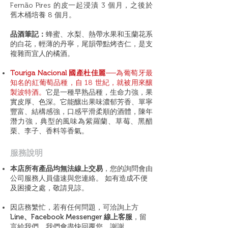
Fernão Pires 的皮一起浸漬 3 個月，之後於
舊木桶培養 8 個月。
品酒筆記：
蜂蜜、水梨、熱帶水果和玉蘭花系
的白花，輕薄的丹寧，尾韻帶點烤杏仁，是支
複雜而宜人的橘酒。
Touriga Nacional 國產杜佳麗
──為葡萄牙最
知名的紅葡萄品種，自 18 世紀，就被用來釀
製波特酒。
它是一種早熟品種，生命力強，果
實皮厚、色深。它能釀出果味濃郁芳香、單寧
豐富、結構感強，口感平滑柔順的酒體，陳年
潛力強，典型的風味為紫羅蘭、草莓、黑醋
栗、李子、香料等香氣。
​服務說明
本店所有產品均無法線上交易
，您的詢問會由
公司服務人員儘速與您連絡。 如有造成不便
及困擾之處，敬請見諒。
因店務繁忙，若有任何問題，可洽詢上方
Line、Facebook Messenger 線上客服
，留
言給我們，我們會盡快回覆您，謝謝。