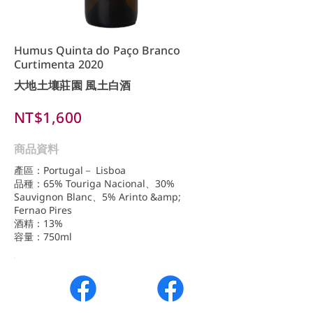
Humus Quinta do Paço Branco
Curtimenta 2020
大地土壤莊園 風土白酒
NT$1,600
商品資料
產區：Portugal－ Lisboa
品種：65% Touriga Nacional、30%
Sauvignon Blanc、5% Arinto &amp;
Fernao Pires
酒精：13%
容量：750ml