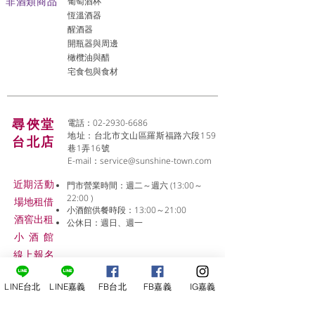
非酒類商品
葡萄酒杯
恆溫酒器
醒酒器
開瓶器與周邊
橄欖油與醋
宅食包與食材
尋俠堂
電話：02-2930-6686
地址：台北市文山區羅斯福路六段159
台北店
巷1弄16號
E-mail：
service@sunshine-town.com
近期活動
門市營業時間：週二～週六 (13:00～
22:00 )
場地租借
小酒館供餐時段：13:00～21:00
​酒窖出租
公休日：週日、週一
小酒
館
線上報名
LINE台北
LINE嘉義
FB台北
FB嘉義
IG嘉義