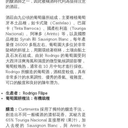
的釀酒師之一，因此被橘酒時代列為值得注意
的酒莊。
酒莊由九公頃的葡萄藤所組成，主要種植葡萄
牙本土品種，如卡式隆
（
C
a
s
t
el
a
o
）
、巴羅
卡（Tinta
Barro
c
a
）、
國產杜利嘉（
T
o
u
r
i
ga
N
a
c
i
o
n
a
l
）
、阿琳多（
A
r
i
n
t
o
）
等，以及國際
品種如
S
yr
a
h 和
Sa
uvign
o
n
B
l
a
n
c
，每年產
量僅
26000
多瓶左右。葡萄園大多位於非常
陡峭的斜坡上，周圍環繞著樹林，土壤由黏土
及石灰石組成。由於
Rodrigo
的葡萄園受到
大西洋涼爽海風和濕度的微型氣候調節影響，
葡萄較晚熟，通常在
10
月中旬才進行採收。
Rodrigo
所釀造的葡萄酒，酒精度較低，具有
非常多汁的水果調性、優秀的香氣、複雜度、
可口的酸度和良好的陳年潛力。
生產者： Rodrigo Filipe
葡萄園耕種法：有機栽種
釀造：
Curtimenta 採用了獨特的釀造手法，
創造出不同一般橘酒的濃郁花香。其秘方是
65% Touriga Nacional 直接壓榨 (果汁)，加
入去梗的 Sauvignon Blanc，與 Arinto &