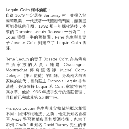
Lequin-Colin 柯林酒莊：
自從 1679 年定居在 Santenay 村，並投入於
葡萄農業，一代接著一代照顧葡萄園，釀製盡
可能美味的佳釀。1992 那一年採收過後，本
來的 Domaine Lequin-Roussot 一分為二 ；
Louis 獲得一半的葡萄園，René 先生與其妻
子 Josette Colin 則建立了 Lequin-Colin 酒
莊。
René Lequin 的妻子 Josette Colin 亦為傳奇
白酒家族的人員：她是 Chassagne-
Montrachet 傳奇釀酒師 Michel Colin-
Deléger （第五使徒）的姐妹。身為兩大白酒
家族的後代，目前莊主 François Lequin 非常
清楚，必須保持 Lequin 和 Colin 家族特有的
高水準。他於 1996 年接手父母的酒莊管理，
且目前已完成其第 23 個年份。
François Lequin 先生與其父執輩的概念相當
不同：回到布根地接手之前，他先於知名香檳
區 Avize 學習葡萄農業和釀酒技術，也當了
加州 Chalk Hill 知名 David Ramey 先生的學