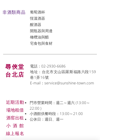
非酒類商品
葡萄酒杯
恆溫酒器
醒酒器
開瓶器與周邊
橄欖油與醋
宅食包與食材
尋俠堂
電話：02-2930-6686
地址：台北市文山區羅斯福路六段159
台北店
巷1弄16號
E-mail：
service@sunshine-town.com
近期活動
門市營業時間：週二～週六 (13:00～
22:00 )
場地租借
小酒館供餐時段：13:00～21:00
​酒窖出租
公休日：週日、週一
小酒
館
線上報名