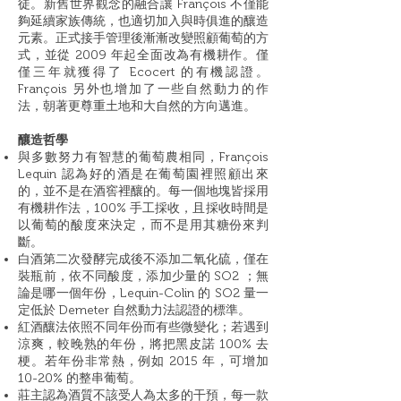
徒。新舊世界觀念的融合讓 François 不僅能
夠延續家族傳統，也適切加入與時俱進的釀造
元素。正式接手管理後漸漸改變照顧葡萄的方
式，並從 2009 年起全面改為有機耕作。僅
僅三年就獲得了 Ecocert 的有機認證。
François 另外也增加了一些自然動力的作
法，朝著更尊重土地和大自然的方向邁進。
釀造哲學
與多數努力有智慧的葡萄農相同，François
Lequin 認為好的酒是在葡萄園裡照顧出來
的，並不是在酒窖裡釀的。每一個地塊皆採用
有機耕作法，100% 手工採收，且採收時間是
以葡萄的酸度來決定，而不是用其糖份來判
斷。
白酒第二次發酵完成後不添加二氧化硫，僅在
裝瓶前，依不同酸度，添加少量的 SO2 ；無
論是哪一個年份，Lequin-Colin 的 SO2 量一
定低於 Demeter 自然動力法認證的標準。
紅酒釀法依照不同年份而有些微變化；若遇到
涼爽，較晚熟的年份，將把黑皮諾 100% 去
梗。若年份非常熱，例如 2015 年，可增加
10-20% 的整串葡萄。
莊主認為酒質不該受人為太多的干預，每一款