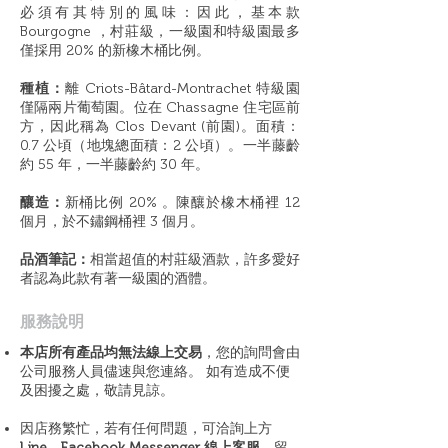
必須有其特別的風味：因此，基本款
Bourgogne ，村莊級，一級園和特級園最多
僅採用 20% 的新橡木桶比例。
種植：
離 Criots-Bâtard-Montrachet 特級園
僅隔兩片葡萄園。位在 Chassagne 住宅區前
方，因此稱為 Clos Devant (前園)。面積：
0.7 公頃（地塊總面積：2 公頃）。一半藤齡
約 55 年，一半藤齡約 30 年。
釀造：
新桶比例 20% 。陳釀於橡木桶裡 12
個月，於不鏽鋼桶裡 3 個月。
品酒筆記：
相當超值的村莊級酒款，許多愛好
者認為此款有著一級園的酒體。
​服務說明
本店所有產品均無法線上交易
，您的詢問會由
公司服務人員儘速與您連絡。 如有造成不便
及困擾之處，敬請見諒。
因店務繁忙，若有任何問題，可洽詢上方
Line、Facebook Messenger 線上客服
，留