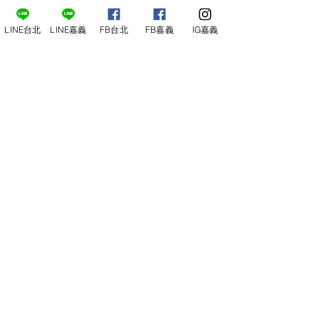
LINE台北
LINE嘉義
FB台北
FB嘉義
IG嘉義
尋俠堂
電話：05-2273-705
地址：
嘉義市光彩街248巷9號
嘉義店
E-mail：
service@sunshine-town.com
近期活動
門市營業時間：週三～週日 (13:00～
22:00 )
場地租借
小酒館供餐時段：13:00～21:00
小酒
館
公休日：週ㄧ、周二
線上報名