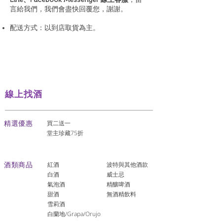
言給我們，我們會盡快回覆您，謝謝。
配送方式：以到店取貨為主。
線上找酒
​精選優惠
買二送一
堂主珍藏75折
酒類商品
紅酒
波特與其他酒款
白酒
威士忌
氣泡酒
精釀啤酒
​甜酒
​無酒精飲料
雪莉酒
白蘭地/Grapa/Orujo