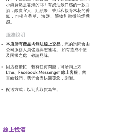
小鎮竟然是靠海的耶！有奶油般口感的一款白
酒，酸度宜人。紅蘋果、香瓜和接骨木花的香
氣，也帶有香草、海鹽、礦物和微微的煙燻
感。
​服務說明
本店所有產品均無法線上交易
，您的詢問會由
公司服務人員儘速與您連絡。 如有造成不便
及困擾之處，敬請見諒。
因店務繁忙，若有任何問題，可洽詢上方
Line、Facebook Messenger 線上客服
，留
言給我們，我們會盡快回覆您，謝謝。
配送方式：以到店取貨為主。
線上找酒