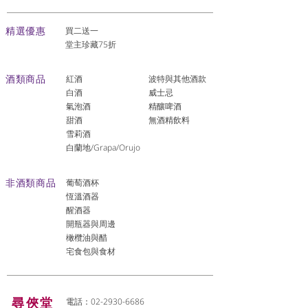
​精選優惠
買二送一
堂主珍藏75折
酒類商品
紅酒
波特與其他酒款
白酒
威士忌
氣泡酒
精釀啤酒
​甜酒
​無酒精飲料
雪莉酒
白蘭地/Grapa/Orujo
非酒類商品
葡萄酒杯
恆溫酒器
醒酒器
開瓶器與周邊
橄欖油與醋
宅食包與食材
尋俠堂
電話：02-2930-6686