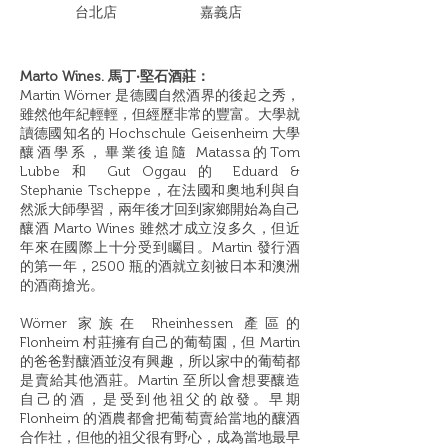
​台北店
嘉義店
Marto Wines. 馬丁‧堅石酒莊：
Martin Wörner 是德國自然酒界的後起之秀，
雖然他年紀輕輕，但經歷非常的豐富。大學就
讀德國知名的 Hochschule Geisenheim 大學
釀酒學系，畢業後追隨 Matassa的Tom
Lubbe 和 Gut Oggau 的 Eduard &
Stephanie Tscheppe，在法國和奧地利與自
然派大師學習，兩年後才回到家鄉開始為自己
釀酒 Marto Wines 雖然才成立沒多久，但近
年來在國際上十分受到矚目。Martin 發行酒
的第一年，2500 瓶的酒就立刻被日本和澳洲
的酒商搶光。
Wörner 家族在 Rheinhessen 產區的
Flonheim 村莊擁有自己的葡萄園，但 Martin
的爸爸對釀酒並沒有興趣，所以家中的葡萄都
是賣給其他酒莊。Martin 至所以會想要釀造
自己的酒，是受到他祖父的啟發。早期
Flonheim 的酒農都會把葡萄賣給當地的釀酒
合作社，但他的祖父很有野心，成為當地最早