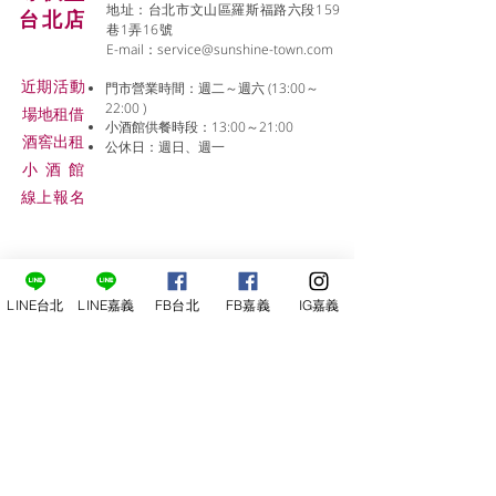
地址：台北市文山區羅斯福路六段159
台北店
巷1弄16號
E-mail：
service@sunshine-town.com
近期活動
門市營業時間：週二～週六 (13:00～
22:00 )
場地租借
小酒館供餐時段：13:00～21:00
​酒窖出租
公休日：週日、週一
小酒
館
線上報名
LINE台北
LINE嘉義
FB台北
FB嘉義
IG嘉義
尋俠堂
電話：05-2273-705