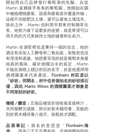
開始用自己品牌發行葡萄酒的先驅。自從
Martin 返鄉接手爸爸的葡萄園，他開始在園
中種植櫻桃蘿蔔、甜菜和蘿蔔當作覆蓋作物；
這樣不但能肥沃土壤，還可以避免土壤流失。
除此之外，Martin 也利用羊群來控制雜草生
長。他努力做了這麼多的改變，就是希望可以
用天然的方式來維持土地的健康和生命力。
Martin 在酒窖裡也是秉持一樣的信念，他的
酒沒有添加人工酵母和二氧化硫，裝瓶前也沒
有澄清和過濾。他想要呈現的就是葡萄本身最
純真的風味。礙於德國法令的規定，Martin
不能在酒標上標註村莊的名字，於是他選擇用
酒標圖案來代表產區。
Flonheim 村莊是以
「砂岩」而聞名，村中也有個知名的砂岩採石
場，因此 Marto Wines 的酒標圖案才都會是
不同形狀的砂岩。
種植 / 釀造：
五個品種皆於採收後直接榨汁，
共同發酵完成後，部分於新木桶培養，其餘的
則於舊木桶培養八個月。裝瓶前才調配。
品酒筆記：
酒名的意思是「
Flonheim海
岸
」，因為三千五百萬年前，這個德國內陸的