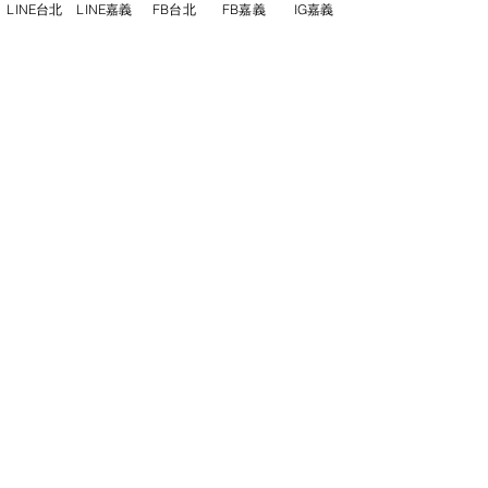
LINE台北
LINE嘉義
FB台北
FB嘉義
IG嘉義
尋俠堂
電話：05-2273-705
地址：
嘉義市光彩街248巷9號
嘉義店
E-mail：
service@sunshine-town.com
近期活動
門市營業時間：週三～週日 (13:00～
22:00 )
場地租借
小酒館供餐時段：13:00～21:00
小酒
館
公休日：週ㄧ、周二
線上報名