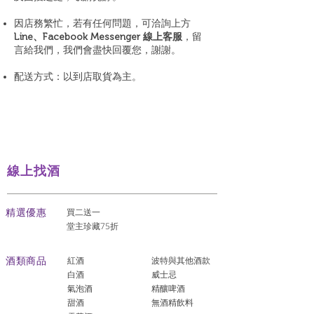
因店務繁忙，若有任何問題，可洽詢上方
Line、Facebook Messenger 線上客服
，留
言給我們，我們會盡快回覆您，謝謝。
配送方式：以到店取貨為主。
線上找酒
​精選優惠
買二送一
堂主珍藏75折
酒類商品
紅酒
波特與其他酒款
白酒
威士忌
氣泡酒
精釀啤酒
​甜酒
​無酒精飲料