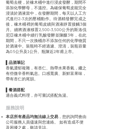
葡萄去梗，於橡木桶中進行浸皮發酵，期間不
添加化學酵母，不溫控。為確保葡萄皮能完全
浸漬於酒液當中，在發酵期間，每天以人工方
式進行2-3次的壓桶動作。待酒精發酵完成之
後，橡木桶裡的葡萄皮續與酒液靜置接觸3個
月。續將酒液移置2,500-3,500公升的斯洛伐
尼亞橡木桶中續行乳酸發酵並陳釀3年，在此
期間，不只一次換桶亦不添加任何的化學物質
於酒液中。裝瓶時不經過濾、澄清，裝瓶容量
為0.5公升及1公升。瓶陳近2年甫上市。
▌品酒筆記
香氣濃郁複雜，有杏仁、熱帶水果香氣，繼之
有些微辛香料氣息。口感寬廣、新鮮富果味，
帶有杏仁的尾韻。
▌餐酒搭配
適合義式料理，亦可嘗試搭配魚湯。
​服務說明
本店所有產品均無法線上交易
，您的詢問會由
公司服務人員儘速與您連絡。 如有造成不便
及困擾之處，敬請見諒。