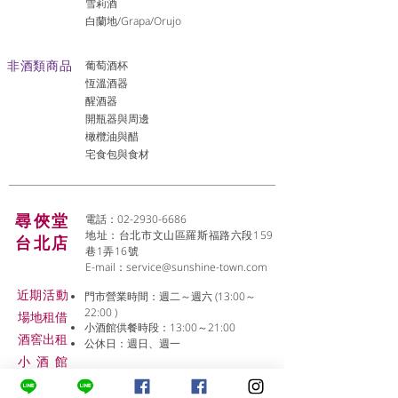
雪莉酒
白蘭地/Grapa/Orujo
非酒類商品
葡萄酒杯
恆溫酒器
醒酒器
開瓶器與周邊
橄欖油與醋
宅食包與食材
尋俠堂
電話：02-2930-6686
地址：台北市文山區羅斯福路六段159
台北店
巷1弄16號
E-mail：
service@sunshine-town.com
近期活動
門市營業時間：週二～週六 (13:00～
22:00 )
場地租借
小酒館供餐時段：13:00～21:00
​酒窖出租
公休日：週日、週一
小酒
館
線上報名