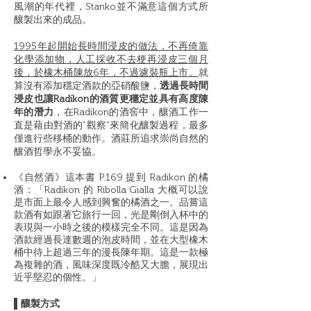
風潮的年代裡，Stanko並不滿意這個方式所
釀製出來的成品。
1995年起開始長時間浸皮的做法，不再倚靠
化學添加物，人工採收不去梗再浸皮三個月
後，於橡木桶陳放6年，不過濾裝瓶上市。
就
算沒有添加穩定酒款的亞硝酸鹽，
透過長時間
浸皮也讓Radikon的酒質更穩定並具有高度陳
年的潛力
，在Radikon的酒窖中，釀酒工作一
直是藉由對酒的”觀察”來簡化釀製過程，最多
僅進行些移桶的動作。酒莊所追求崇尚自然的
釀酒哲學永不妥協。
《自然酒》這本書 P.169 提到 Radikon 的橘
酒：「Radikon 的 Ribolla Gialla 大概可以說
是市面上最令人感到興奮的橘酒之一。品嘗這
款酒有如跟著它旅行一回，光是剛倒入杯中的
表現與一小時之後的模樣完全不同。這是因為
酒款經過長達數週的泡皮時間，並在大型橡木
桶中待上超過三年的漫長陳年期。這是一款極
為複雜的酒，風味深度既冷酷又大膽，展現出
近乎堅忍的個性。」
▌釀製方式