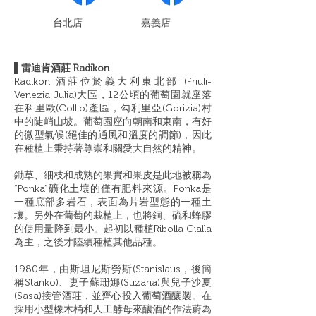
​台北店
嘉義店
▌雷迪肯酒莊 Radikon
Radikon 酒莊位於義大利東北部 (Friuli-
Venezia Julia)大區，12公頃的葡萄園就座落
在科里歐(Collio)產區，勾利里亞(Gorizia)村
中的陡峭山坡。葡萄園座向朝南和東南，有好
的微型氣候(絕佳的通風和溫度的調節)，因此
在種植上秉持著尊崇和關愛大自然的精神。
鋤草、細枝和成熟的果實和果皮是此地被稱為
“Ponka”礦化土壤的僅有肥料來源。Ponka是
一種底部多岩石，表面為片岩型態的一種土
壤。另外在葡萄的栽植上，也將銅、硫和蜂膠
的使用量降到最小。起初以種植Ribolla Gialla
為主，之後才陸續種植其他品種。
1980年，由斯坦尼斯勞斯(Stanislaus，後簡
稱Stanko)、妻子蘇珊娜(Suzana)與兒子沙夏
(Sasa)接管酒莊，並齊心投入葡萄酒釀製。在
採用小型橡木桶和人工酵母來釀酒的作法蔚為