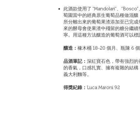
此酒款使用了 “Mandolari”、“Bosco”、“
萄園當中的經典原生葡萄品種做混釀，Rip
所分離出來的葡萄果渣添加至已完成
來的酵母會使果渣中殘留的糖分繼續
寧。用這種方法釀造的葡萄酒可以標註為 Valp
釀造：
橡木桶 18-20 個月、瓶陳 6 
品酒筆記：
深紅寶石色，帶有強烈的
的香氣，口感扎實、擁有複雜的結構
義大利麵等。
得獎紀錄：
Luca Maroni 92