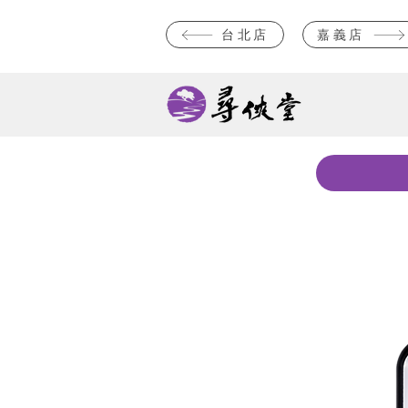
台北店
嘉義店
新上市