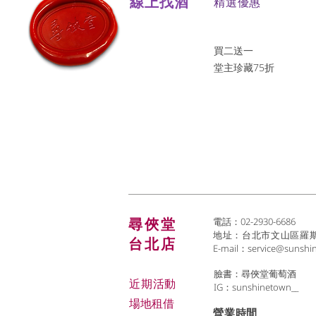
線上找酒
​精選優惠
買二送一
堂主珍藏75折
尋俠堂
電話：02-2930-6686
地址：台北市文山區羅斯福
台北店
E-mail：
service@sunshi
臉書：尋俠堂葡萄酒
近期活動
IG：sunshinetown__
場地租借
​營業時間