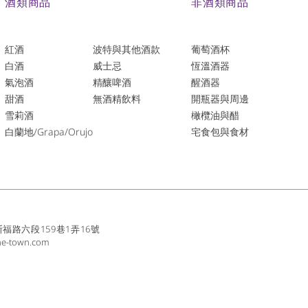
酒類商品
非酒類商品
紅酒
波特與其他酒款
葡萄酒杯
白酒
威士忌
恆溫酒器
氣泡酒
精釀啤酒
醒酒器
​甜酒
​無酒精飲料
開瓶器與周邊
雪莉酒
橄欖油與醋
白蘭地/Grapa/Orujo
宅食包與食材
路六段159巷1弄16號
ne-town.com