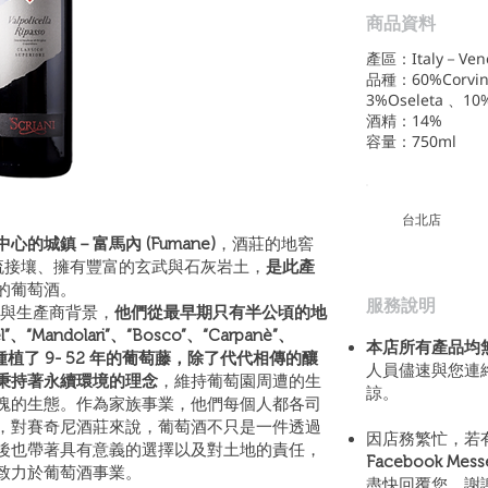
商品資料
產區：Italy－Ven
品種：60%Corvin
3%Oseleta 、10%
酒精：14%
容量：750ml
​台北店
的城鎮－富馬內 (Fumane)
，酒莊的地窖
溪流接壤、擁有豐富的玄武與石灰岩土，
是此產
的葡萄酒。
​服務說明
技術與生產商背景，
他們從最早期只有半公頃的地
Mandolari”、“Bosco”、“Carpanè”、
本店所有產品均
葡萄園中種植了 9- 52 年的葡萄藤，除了代代相傳的釀
人員儘速與您連
秉持著永續環境的理念
，維持葡萄園周遭的生
諒。
塊的生態。作為家族事業，他們每個人都各司
，對賽奇尼酒莊來說，葡萄酒不只是一件透過
因店務繁忙，若
後也帶著具有意義的選擇以及對土地的責任，
Facebook Mes
致力於葡萄酒事業。
盡快回覆您，謝