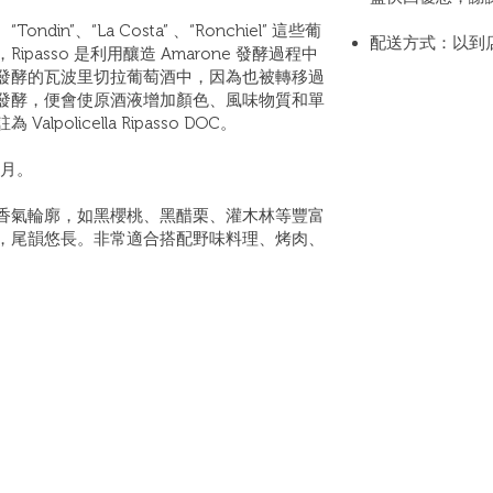
Tondin”、“La Costa” 、“Ronchiel” 這些葡
配送方式：以到
asso 是利用釀造 Amarone 發酵過程中
發酵的瓦波里切拉葡萄酒中，因為也被轉移過
發酵，便會使原酒液增加顏色、風味物質和單
olicella Ripasso DOC。
個月。
香氣輪廓，如黑櫻桃、黑醋栗、灌木林等豐富
，尾韻悠長。非常適合搭配野味料理、烤肉、