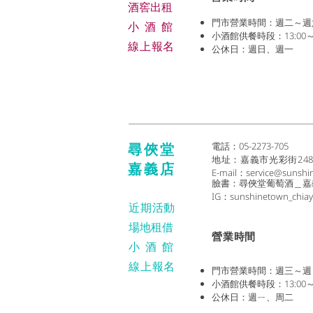
​酒窖出租
門市營業時間：週二～週六 (1
小酒
館
小酒館供餐時段：13:00～2
線上報名
公休日：週日、週一
尋俠堂
電話：05-2273-705
地址：
嘉義市光彩街24
嘉義店
E-mail：
service@sunshi
臉書：尋俠堂葡萄酒＿嘉
IG：sunshinetown_chiay
近期活動
場地租借
​營業時間
小酒
館
線上報名
門市營業時間：週三～週日 (1
小酒館供餐時段：13:00～2
公休日：週ㄧ、周二