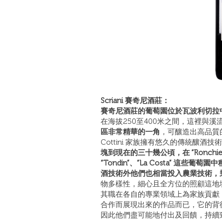
Scriani 賽奇尼酒莊：
賽奇尼酒莊的葡萄園位於瓦波利切拉中心
在海拔250至400米之間，這裡與
區非常精華的一角
，可釀造出高品質
Cottini 家族擁有悠久的傳統釀酒
塊到現在的三十幾公頃，在 “Ronchiel”、“
“Tondin”、“La Costa” 這些
酒技術外他們也相當投入農業技術，
物多樣性，細心且全方位的照顧這地
其職在各自的專業領域上為家族貢獻
合作而展現出來的作品而已，它的背
因此他們盡可能地付出及回饋，持續