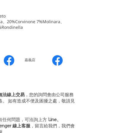
eto
a、20%Corvinone 7%Molinara、
Rondinella
嘉義店
無法線上交易
，您的詢問會由公司服務
絡。 如有造成不便及困擾之處，敬請見
有任何問題，可洽詢上方
Line、
senger 線上客服
，留言給我們，我們會
謝。