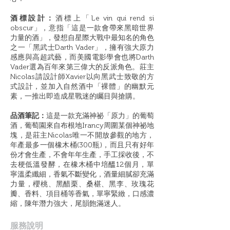
酒標設計：
酒標上「Le vin qui rend si
obscur」，意指「這是一款會帶來黑暗世界
力量的酒」，發想自星際大戰中最知名的角色
之一「黑武士Darth Vader」，擁有強大原力
感應與高超武藝，而美國電影學會也將Darth
Vader選為百年來第三偉大的反派角色。莊主
Nicolas請設計師Xavier以向黑武士致敬的方
式設計，並加入自然酒中「裸體」的幽默元
素，一推出即造成星戰迷的矚目與搶購。
品酒筆記：
這是一款充滿神祕「原力」的葡萄
酒，葡萄園來自布根地Irancy周圍某個神祕地
塊，是莊主Nicolas唯一不開放參觀的地方，
年產最多一個橡木桶(300瓶)，而且只有好年
份才會生產，不會年年生產，手工採收後，不
去梗低溫發酵，在橡木桶中培醞12個月，單
寧溫柔纖細，香氣不斷變化，酒量細膩卻充滿
力量，櫻桃、黑醋栗、桑椹、黑李、玫瑰花
瓣、香料、項目桶等香氣，單寧緊緻，口感濃
縮，陳年潛力強大，尾韻飽滿迷人。
​服務說明