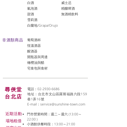
白酒
威士忌
氣泡酒
精釀啤酒
​甜酒
​無酒精飲料
雪莉酒
白蘭地/Grapa/Orujo
非酒類商品
葡萄酒杯
恆溫酒器
醒酒器
開瓶器與周邊
橄欖油與醋
宅食包與食材
尋俠堂
電話：02-2930-6686
地址：台北市文山區羅斯福路六段159
台北店
巷1弄16號
E-mail：
service@sunshine-town.com
近期活動
門市營業時間：週二～週六 (13:00～
22:00 )
場地租借
小酒館供餐時段：13:00～21:00