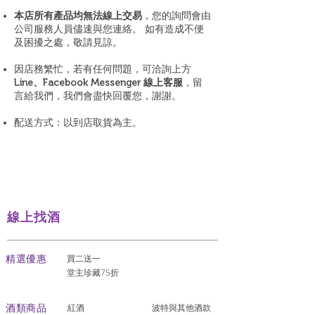
本店所有產品均無法線上交易
，您的詢問會由
公司服務人員儘速與您連絡。 如有造成不便
及困擾之處，敬請見諒。
因店務繁忙，若有任何問題，可洽詢上方
Line、Facebook Messenger 線上客服
，留
言給我們，我們會盡快回覆您，謝謝。
配送方式：以到店取貨為主。
線上找酒
​精選優惠
買二送一
堂主珍藏75折
酒類商品
紅酒
波特與其他酒款