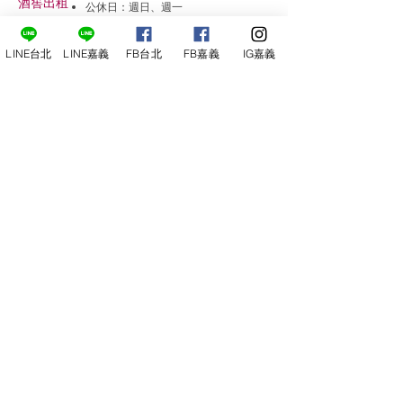
​酒窖出租
公休日：週日、週一
小酒
館
線上報名
LINE台北
LINE嘉義
FB台北
FB嘉義
IG嘉義
尋俠堂
電話：05-2273-705
地址：
嘉義市光彩街248巷9號
嘉義店
E-mail：
service@sunshine-town.com
近期活動
門市營業時間：週三～週日 (13:00～
22:00 )
場地租借
小酒館供餐時段：13:00～21:00
小酒
館
公休日：週ㄧ、周二