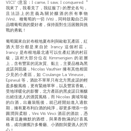
VICI” (意旨：I came, I saw, I conquered︒
我來了，我看見了，我征服了) 的歷史名句，
且法語上的意義為關於釀酒的所有事物
(Vini)、種葡萄的一切 (Viti)，同時鼓勵自⼰與
品嚐葡萄酒的愛好者，保持面對生活困難與挑
戰的勇氣！
葡萄園來自於布根地夏布利與歐歇瓦產區，紅
酒大部分都是來自於 Irancy 這個村莊，
Irancy 是布根地最北邊可以生產紅酒的村莊
級，該村大部分位在 Kimmerigien 的岩層
上，含有豐富的泥灰質、黏土，主要品種為黑
皮諾與凱薩，Nicolas Vauthier 擁有其他相當
少見的小產區，如 Coulange La Vineuse、
Epineuil 等，酒款不單單只有北方黑皮諾的輕
盈多酸風格，更有緊緻單寧，以及豐富香氣，
受地球暖化的影響，北方產區的黑皮諾日漸釀
出絕佳迷人的酒質風格，而 Nicolas 廣域等級
的白酒，出廠裝瓶後，就已經開始進入適飲
期，擁有夏布利白酒的純淨，卻更多增添一份
圓潤與柔順，Vini Viti Vinci 酒莊的酒款，憑
藉著逗趣幽默的酒標，與果香飽滿的討喜風
格，成功擄獲許多餐廳、小酒館與愛酒人的芳
心！