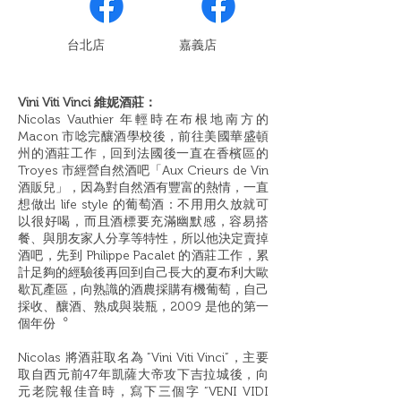
​台北店
嘉義店
Vini Viti Vinci 維妮酒莊：
Nicolas Vauthier 年輕時在布根地南方的
Macon 市唸完釀酒學校後，前往美國華盛頓
州的酒莊工作，回到法國後一直在香檳區的
Troyes 市經營自然酒吧「Aux Crieurs de Vin
酒販兒」，因為對自然酒有豐富的熱情，一直
想做出 life style 的葡萄酒：不⽤用久放就可
以很好喝，而且酒標要充滿幽默感，容易搭
餐、與朋友家人分享等特性，所以他決定賣掉
酒吧，先到 Philippe Pacalet 的酒莊工作，累
計足夠的經驗後再回到自⼰長大的夏布利大歐
歇瓦產區，向熟識的酒農採購有機葡萄，自己
採收、釀酒、熟成與裝瓶，2009 是他的第一
個年份︒
Nicolas 將酒莊取名為 ”Vini Viti Vinci”，主要
取自西元前47年凱薩大帝攻下吉拉城後，向
元老院報佳音時，寫下三個字 ”VENI VIDI