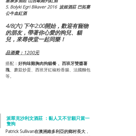
塞康多酒莊 山吉歐維列紅酒
5. Bolyki Egri Bikaver 2016  波姬酒莊 巴拓賽
公牛血紅酒
4/8(六) 下午2:00開始，歡迎有寵物
的朋友，帶著你心愛的狗兒、貓
兒，來尋俠堂一起同樂！
品酒費：1200元
搭配：
好狗味雞胸肉狗貓餐 、西班牙雙醬薯
塊
、蘑菇炒蛋、西班牙紅椒粉香腸、法國麵包
等。  
派翠克沙利文酒莊 ：黏人又不甘願只當一
隻狗
Patrick Sullivan在澳洲維多利亞的鄉村長大
，