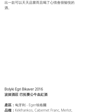
出一款可以天天品嘗而且喝了心情會很愉悅的
酒。
Bolyki Egri Bikaver 2016  
波姬酒莊 巴拓賽公牛血紅酒
產區：
匈牙利 - Eger埃格爾
品種：
Kékfrankos, Cabernet Franc, Merlot, 