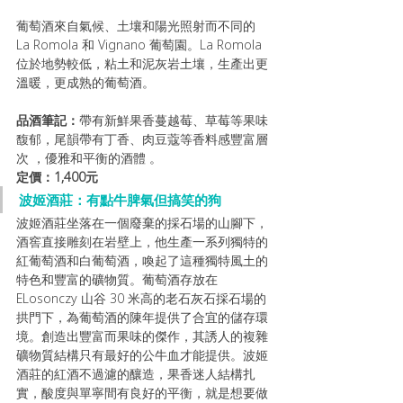
葡萄酒來自氣候、土壤和陽光照射而不同的 
La Romola 和 Vignano 葡萄園。La Romola 
位於地勢較低，粘土和泥灰岩土壤，生產出更
溫暖，更成熟的葡萄酒。
品酒筆記：
帶有新鮮果香蔓越莓、草莓等果味
馥郁，尾韻帶有丁香、肉豆蔻等香料感豐富層
次 ，優雅和平衡的酒體 。
定價：1,400元
波姬酒莊：有點牛脾氣但搞笑的狗
波姬酒莊坐落在一個廢棄的採石場的山腳下，
酒窖直接雕刻在岩壁上，他生產一系列獨特的
紅葡萄酒和白葡萄酒，喚起了這種獨特風土的
特色和豐富的礦物質。葡萄酒存放在 
ELosonczy 山谷 30 米高的老石灰石採石場的
拱門下，為葡萄酒的陳年提供了合宜的儲存環
境。創造出豐富而果味的傑作，其誘人的複雜
礦物質結構只有最好的公牛血才能提供。波姬
酒莊的紅酒不過濾的釀造，果香迷人結構扎
實，酸度與單寧間有良好的平衡，就是想要做