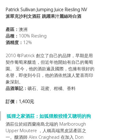
Patrick Sullivan Jumping Juice Riesling NV
派翠克沙利文酒莊 跳躍果汁麗絲玲白酒
產區：
澳洲
品種：
100% Riesling
酒精度：
12% 
2010 年Patrick 創立了自己的品牌，早期是用
契作葡萄來釀造，但近年他開始有自己的葡萄
園。 至今，他的酒款遍及國際，也擁有很好的
名譽，即使到今日，他的酒依然讓人驚喜而印
象深刻。
品酒筆記：
礦石、花蜜、柑橘、香料
訂價：1,400元
狐狸之家酒莊：如狐狸般狡猾又聰明的狗
酒莊位於紐西蘭南島北端的 Marlborough  
Upper Moutere ，人稱高端黑皮諾產區之
一。釀酒師 Alex Craighead 在加入 Don 