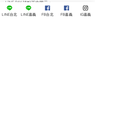
LINE PAY 請點下方圖示 ↓
LINE台北
LINE嘉義
FB台北
FB嘉義
IG嘉義
★ 請提前付款
並告知後五碼，以利完成報名。
報名後請在三日內 (含報名當日) 匯款完
成，至官方LINE 或臉書告知大名及末五
碼，即
完成報名。
逾期繳交費用者，將自動取消報名不另行
通知。
活動日五天以前
取消可全額退費
，活動日
前五天以內
取消
，恕不退費。
客服專線
週二-週六：13:00～22:00
(
02) 2930-6686
0920-050-828 堂主