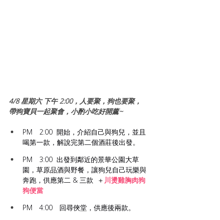
4/8 星期六 下午 2:00，人要聚，狗也要聚，
帶狗寶貝一起聚會，小酌小吃好開薰~
PM　2:00  開始，介紹自己與狗兒，並且
喝第一款，解說完第二個酒莊後出發。
PM　3:00  出發到鄰近的景華公園大草
園，草原品酒與野餐，讓狗兒自己玩樂與
奔跑，供應第二 & 三款  ＋
川燙雞胸肉狗
狗便當
PM　4:00　回尋俠堂，供應後兩款。