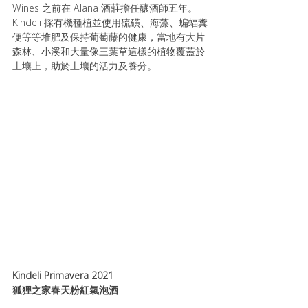
Wines 之前在 Alana 酒莊擔任釀酒師五年。
Kindeli 採有機種植並使用硫磺、海藻、蝙蝠糞
便等等堆肥及保持葡萄藤的健康，當地有大片
森林、小溪和大量像三葉草這樣的植物覆蓋於
土壤上，助於土壤的活力及養分。
Kindeli Primavera 2021
狐狸之家春天粉紅氣泡酒