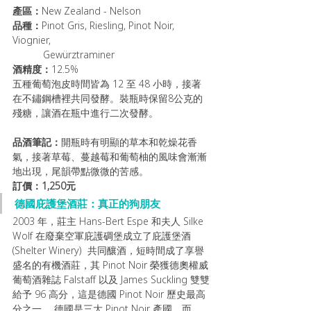
產區：
New Zealand - Nelson
品種：
P
inot Gris, Riesling, Pinot Noir, 
Viognier, 
           Gewürztraminer
酒精度：
12.5% 
五種葡萄泡皮時間皆為 12 至 48 小時，接著
在不鏽鋼槽裡共同發酵。裝瓶時保留8公克的
殘糖，讓酒在瓶中進行二次發酵。
品酒筆記：
開瓶時有明顯的草本和乾燥花香
氣，接著草莓、蔓越莓和葡萄柚的風味會漸漸
地出現，尾韻帶點微微的苦感。
訂價：1,250元
德國庇護堡酒莊：真正的狗朋友
2003 年，莊主 Hans-Bert Espe 和夫人 Silke 
Wolf 在廢棄空軍庇護碉堡成立了庇護堡酒 
(Shelter Winery)  共同釀酒，短時間成了享譽
盛名的有機酒莊，其 Pinot Noir 榮獲德奧權威
葡萄酒雜誌 Falstaff 以及 James Suckling 雙雙
給予 96 高分，這是德國 Pinot Noir 歷史最高
分之一。 德國是三大 Pinot Noir 產國，而 