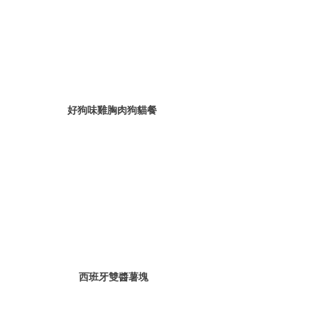
好狗味雞胸肉狗貓餐 
西班牙雙醬薯塊