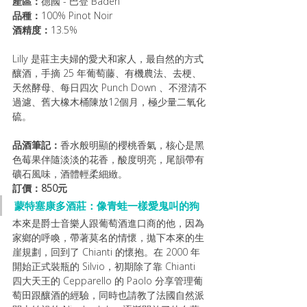
產區：
德國 - 巴登 Baden 
品種：
100% Pinot Noir 
酒精度：
13.5% 
Lilly 是莊主夫婦的愛犬和家人，最自然的方式
釀酒，手摘 25 年葡萄藤、有機農法、去梗、
天然酵母、每日四次 Punch Down 、不澄清不
過濾、舊大橡木桶陳放12個月，極少量二氧化
硫。
品酒筆記：
香水般明顯的櫻桃香氣，核心是黑
色莓果伴隨淡淡的花香，酸度明亮，尾韻帶有
礦石風味，酒體輕柔細緻。
訂價：850元
蒙特塞康多酒莊：像青蛙一樣愛鬼叫的狗
本來是爵士音樂人跟葡萄酒進口商的他，因為
家鄉的呼喚，帶著莫名的情懷，拋下本來的生
崖規劃，回到了 Chianti 的懷抱。在 2000 年
開始正式裝瓶的 Silvio，初期除了靠 Chianti 
四大天王的 Cepparello 的 Paolo 分享管理葡
萄田跟釀酒的經驗，同時也請教了法國自然派