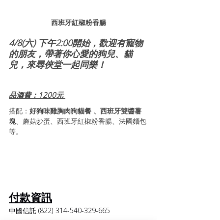
西班牙紅椒粉香腸
4/8(六) 下午2:00開始，歡迎有寵物
的朋友，帶著你心愛的狗兒、貓
兒，來尋俠堂一起同樂！
品酒費：1200元 
搭配：
好狗味雞胸肉狗貓餐 、西班牙雙醬薯
塊
、蘑菇炒蛋、西班牙紅椒粉香腸、法國麵包
等。  
付款資訊
中國信託 (822) 314-540-329-665