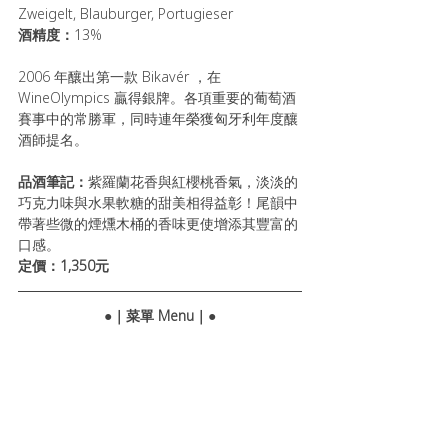
Zweigelt, Blauburger, Portugieser
酒精度：
13% 
2006 年釀出第一款 Bikavér ，在
WineOlympics 贏得銀牌。各項重要的葡萄酒
賽事中的常勝軍，同時連年榮獲匈牙利年度釀
酒師提名。
品酒筆記：
紫羅蘭花香與紅櫻桃香氣，淡淡的
巧克力味與水果軟糖的甜美相得益彰！尾韻中
帶著些微的煙燻木桶的香味更使增添其豐富的
口感。
定價：1,350元
●｜菜單 Menu｜●