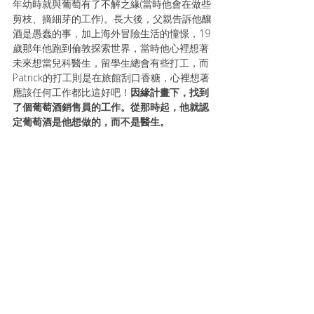
年幼時就與葡萄有了不解之緣(當時他會在做些
剪枝、摘細芽的工作)。長大後，父親告訴他釀
酒是愚蠢的事，加上海外冒險生活的憧憬，19
歲那年他跑到倫敦探索世界，當時他心裡想著
未來想當兒科醫生，留學生總會有些打工，而
Patrick的打工則是在旅館刮口香糖，心裡想著
應該任何工作都比這好吧！
因緣計畫下，找到
了個葡萄酒銷售員的工作。從那時起，他就認
定葡萄酒是他想做的，而不是醫生。