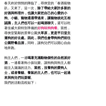
春天終於悄悄的降臨了，尋俠堂的「春酒寵物
趴」又來了。這一次，
除了帶給大家許多新的
好酒與料理外，也讓大家把自己的心愛的小
狗、小貓、寵物通通帶過來，讓寵物彼此互相
認識，主人們也可以一起喝酒聊天，
還可以吃
著佳威大廚特別準備的
好狗味狗狗餐
。當然，
尋俠堂緊鄰的景華公園
大草原，更是平日堂主
遛狗的好去處。因此，我們也會帶狗狗們前往
公園野餐品酒，
同時，讓狗兒們可以開心自由
地奔跑。
狗主人們，一邊
喝著充滿動物個性的自然派好
酒
，一邊看著狗小孩玩樂。讓狗狗與狗主人都
能注入滿滿的活力。
當然，沒養狗的愛狗人
士，或者養貓、養鼠的主人們，也可以一起過
來與狗兒們玩耍喔
。
我們的活動流程如下：