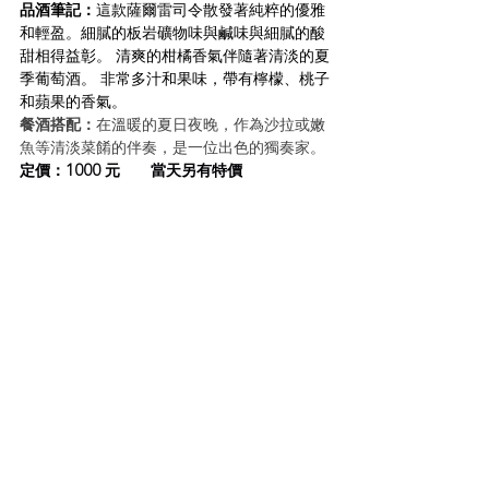
品酒筆記：
這款薩爾雷司令散發著純粹的優雅
和輕盈。細膩的板岩礦物味與鹹味與細膩的酸
甜相得益彰。 清爽的柑橘香氣伴隨著清淡的夏
季葡萄酒。 非常多汁和果味，帶有檸檬、桃子
和蘋果的香氣。
餐酒搭配：
在溫暖的夏日夜晚，作為沙拉或嫩
魚等清淡菜餚的伴奏，是一位出色的獨奏家。
定價：1000 元       當天另有特價