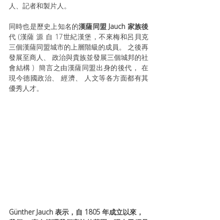
人、記者和製片人。
同時也是歷史上知名的
漢薩同盟 Jauch 家族後
代 (漢薩 源 自 17世紀漢堡，不來梅和呂貝克
三個漢薩同盟城市的上層階級的成員。 之後再
發展至商人、 政治與貴族並發展三個城邦的社
會結構 )  簡言之由漢薩同盟出身的後代， 在
現今德國政治、 經濟、 人文等各方面都有其
優秀人才。
Günther Jauch 表示，自 1805 年成立以來，