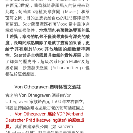
在西元3世紀，葡萄就隨著羅馬人的征程來到
此處，葡萄園5種植於摩賽爾（Mosel）和萊
茵河之間，目的是想要給自己的駐防部隊提供
葡萄酒。Saar薩爾產區有著Mosel當中最冷冽
極端的氣候條件，
地塊間也有著極為豐富的風
土差異，寒冷的氣候不僅讓果實保有漂亮的酸
度，長時間成熟期除了造就了豐富的果香，更
給予其有別於Mosel其他地區的細緻精準調
性。Saar曾是全德國最具傲氣的貴族產區，
除
了輝煌的歷史外，超級名莊Egon Müller及超
級名園－沙茲赫夫堡園（Scharzhofberg）也
都位於這個產區。
Von Othegraven 奧特格雷文酒莊
古老的 
Von Othegraven
 酒莊由Von 
Othegraven 家族於西元 1500 年左右創立。
可說是德國薩爾地區最古老的葡萄酒莊園之
一。 
Von Othegraven 屬於 VDP (Verband 
Deutscher Präd ikatswei ngüter) 的原始成
員。
 其莊園建築與公園（如 Kanzem 
Altenberg 斜坡）都是這個地區最重要的地