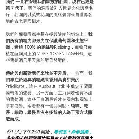
我們 一直在管理我們家族的莊園，現在已經是
第 7 代了。
我們的莊園被列入世界文化遺產名
錄，莊園內以英式花園的風格裝飾來自世界各
地的古老異國樹木。
我們的葡萄園都生長在極其陡峭的斜坡上！
我
們所有的精力都致力在保護葡萄園和生態平
衡，
種植 100% 的麗絲玲Rielising，
葡萄只種
植在薩爾河上的 VDP.GROSSEN LAGEN®。這
些葡萄酒只用天然的酵母發酵的。
傳統與創新對我們來說並不矛盾。
一方面，我
們
專注於經典的精緻果香到高貴甜美
的 
Prädikate，這在 Ausbautilistik 中奠定了薩爾
葡萄酒的聲譽。另一方面，主力開發優質不甜
的葡萄酒，這些干白酒最近才在國內和國際上
享有盛譽。兩者都有一個共同點：
純粹、乾
淨，細緻，緩慢且沒有多餘的人為干預方式釀
造而成。
6/1 (六) 下午2:00 開始，
尋俠堂＊鼎泰酒業，
為您帶來德國薩爾地區最古老的葡萄酒莊園之