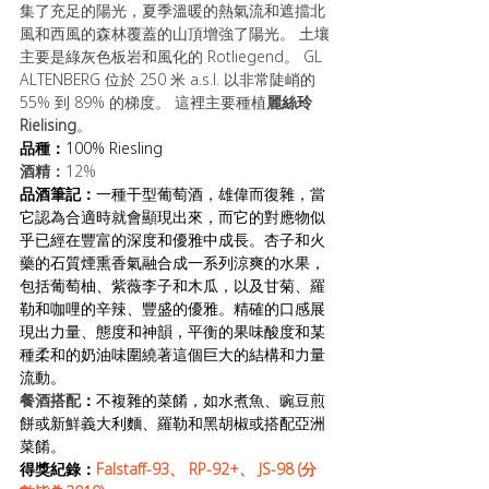
集了充足的陽光，夏季溫暖的熱氣流和遮擋北
風和西風的森林覆蓋的山頂增強了陽光。 土壤
主要是綠灰色板岩和風化的 Rotliegend。 GL 
ALTENBERG 位於 250 米 a.s.l. 以非常陡峭的 
55% 到 89% 的梯度。 這裡主要種植
麗絲玲
Rielising
。
品種：
100% Riesling
酒精：
12%
品酒筆記：
一種干型葡萄酒，雄偉而復雜，當
它認為合適時就會顯現出來，而它的對應物似
乎已經在豐富的深度和優雅中成長。杏子和火
藥的石質煙熏香氣融合成一系列涼爽的水果，
包括葡萄柚、紫薇李子和木瓜，以及甘菊、羅
勒和咖哩的辛辣、豐盛的優雅。精確的口感展
現出力量、態度和神韻，平衡的果味酸度和某
種柔和的奶油味圍繞著這個巨大的結構和力量
流動。
餐酒搭配
：
不複雜的菜餚，如水煮魚、豌豆煎
餅或新鮮義大利麵、羅勒和黑胡椒或搭配亞洲
菜餚。
得獎紀錄：
Falstaff-93、 RP-92+、 JS-98 (分