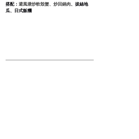
搭配：
避風塘炒軟殼蟹、
炒回鍋肉
、拔絲地
瓜、日式飯糰