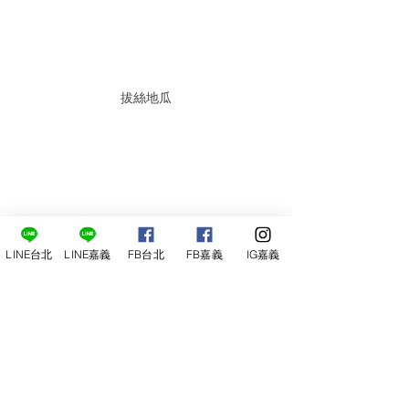
拔絲地瓜
LINE台北
LINE嘉義
FB台北
FB嘉義
IG嘉義
日式飯糰
6/1 (六) 下午2:00 開始，
尋俠堂＊鼎泰酒業，
為您帶來德國薩爾地區最古老的葡萄酒莊園之
一、VDP最原始的成員之一的Von 