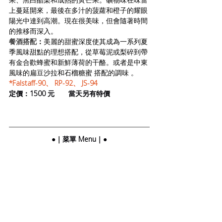
上蔓延開來，最後在多汁的菠蘿和橙子的耀眼
陽光中達到高潮。現在很美味，但會隨著時間
的推移而深入。
餐酒搭配
：
美麗的甜蜜深度使其成為一系列夏
季風味甜點的理想搭配，從草莓泥或梨碎到帶
有金合歡蜂蜜和新鮮薄荷的干酪。或者是中東
風味的扁豆沙拉和石榴糖蜜 搭配的調味 。
*Falstaff-90、 RP-92、 JS-94
定價：1500 元       當天另有特價
●｜菜單 Menu｜●