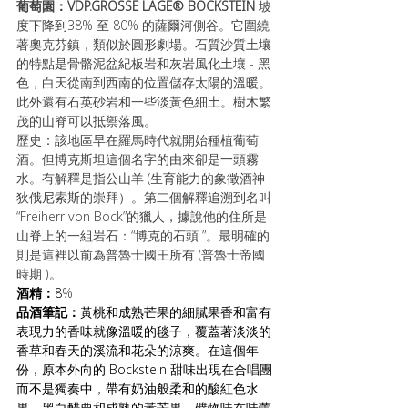
葡萄園：VDP.GROSSE LAGE® BOCKSTEIN
 坡
度下降到38% 至 80% 的薩爾河側谷。它圍繞
著奧克芬鎮，類似於圓形劇場。石質沙質土壤
的特點是骨骼泥盆紀板岩和灰岩風化土壤 - 黑
色，白天從南到西南的位置儲存太陽的溫暖。
此外還有石英砂岩和一些淡黃色細土。樹木繁
茂的山脊可以抵禦落風。
歷史：該地區早在羅馬時代就開始種植葡萄
酒。但博克斯坦這個名字的由來卻是一頭霧
水。有解釋是指公山羊 (生育能力的象徵酒神
狄俄尼索斯的崇拜）。第二個解釋追溯到名叫 
“Freiherr von Bock”的獵人，據說他的住所是
山脊上的一組岩石：“博克的石頭 ”。最明確的
則是這裡以前為普魯士國王所有 (普魯士帝國
時期 )。
酒精：
8
%
品酒筆記：
黃桃和成熟芒果的細膩果香和富有
表現力的香味就像溫暖的毯子，覆蓋著淡淡的
香草和春天的溪流和花朵的涼爽。在這個年
份，原本外向的 Bockstein 甜味出現在合唱團
而不是獨奏中，帶有奶油般柔和的酸紅色水
果、黑白醋栗和成熟的黃芒果。礦物味在味蕾