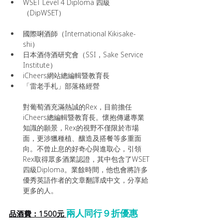
WSET Level 4 Diploma 四級
（DipWSET）
國際唎酒師（International Kikisake-
shi）
日本酒侍酒研究會（SSI，Sake Service 
Institute）
iCheers網站總編輯暨教育長
「雷老手札」部落格經營
對葡萄酒充滿熱誠的Rex，目前擔任
iCheers總編輯暨教育長。懷抱傳遞專業
知識的願景，Rex的視野不僅限於市場
面，更涉獵種植、釀造及搭餐等多重面
向。不曾止息的好奇心與進取心，引領
Rex取得眾多酒業認證，其中包含了WSET
四級Diploma。業餘時間，他也會將許多
優秀英語作者的文章翻譯成中文，分享給
更多的人。
兩人同行９折優惠
品酒費：1500元 