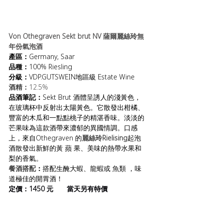
Von Othegraven Sekt brut NV 薩爾
麗絲玲
無
年份氣泡酒
產區：
Germany, Saar
品種：
100% Riesling
分級：
VDP.GUTSWEIN地區級 Estate Wine
酒精：
12.5%
品酒筆記：
Sekt Brut 酒體呈誘人的淺黃色，
在玻璃杯中反射出太陽黃色。它散發出柑橘、
豐富的木瓜和一點點桃子的精湛香味。淡淡的
芒果味為這款酒帶來濃郁的異國情調。口感
上，來自Othegraven 的
麗絲玲Rielising
起泡
酒散發出新鮮的黃 蘋 果、美味的熱帶水果和
梨的香氣。
餐酒搭配
：
搭配生醃大蝦、龍蝦或 魚類 ，味
道極佳的開胃酒！
定價：1450 元       當天另有特價