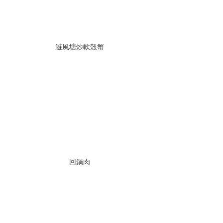
避風塘炒軟殼蟹
回鍋肉