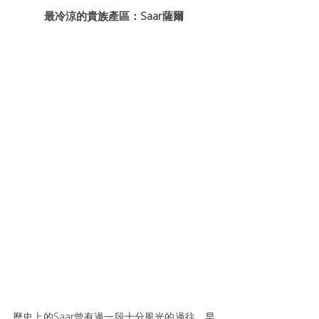
最冷涼的貴族產區：Saar薩爾
歷史上的Saar曾有過一段十分風光的過往，早