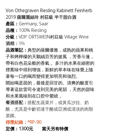
Von Othegraven Riesling Kabinett Feinherb 
2019 薩爾
麗絲玲
 村莊級 半干甜白酒
產區：
Germany, Saar
品種：
100% 
Riesling
分級：
VDP. ORTSWEIN村莊級 Village Wine
酒精：
9%
品酒筆記：
典型的薩爾優雅，成熟的蘋果和桃
子和烤檸檬的天鵝絨芬芳的披風 ，芳香斗篷，
帶有白色花朵般的香氣 。多汁的水果在細密的
煙熏味中得到增強，新鮮的草本味在味覺上隨
著每一口的喝而變得更加明亮和強烈。
開始喝是甜的，最後是回甘的。清爽的酸度引
導著這款雷司令達到完美的尾韻 ，天然的甜味
和水果風味則在口腔中縈繞 。
餐酒搭配：
搭配生蔬菜片，或黃瓜沙拉、奶
酪，尤其是中齡切達干酪或亞洲或清淡的肉類
菜餚。
得獎紀錄：*RP-90
定價：1300元       當天另有特價