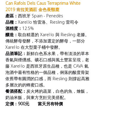
Can Rafols Dels Caus Terraprima White 
2019 肯拉芙酒莊 金色長頸鹿
產區：
西班牙 Spain - Penedès
品種：
Xarel.lo 恰雷洛、Riesling 雷司令
酒精度：
12.5%
釀造：
取自精選的 Xarel·lo 與 Riesling 老滕。 
傳統酵母發酵，不添加選定的酵母，一部分 
Xarel·lo 在大型栗子桶中發酵。
品酒筆記：
新鮮白色系水果，帶有淡淡的草本
香氣與煙燻感。礦石口感與風土豐富呈現，老
藤 Xarel·lo 是西班牙原生品種，也是 CAVA 氣
泡酒中最有性格的一個品種，俐落的酸度骨架
依舊帶有圓潤的口感，而 Riesling 則撐起高雅
多層次的的蜂蜜口感。
餐酒搭配：
炭火烤的蔬菜，白色的魚，燴飯，
奶油米飯，與東方烹飪完美搭配。
定價：900元       當天另有特價