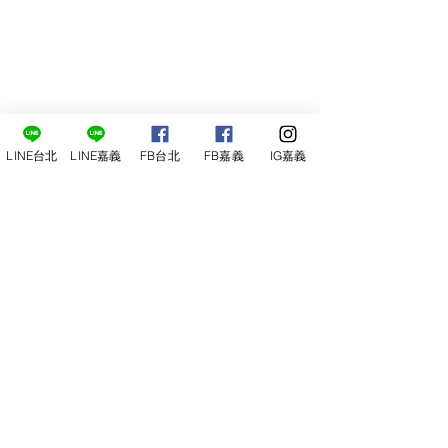
LINE台北
LINE嘉義
FB台北
FB嘉義
IG嘉義
風乾蕃茄佐馬茲瑞拉起司