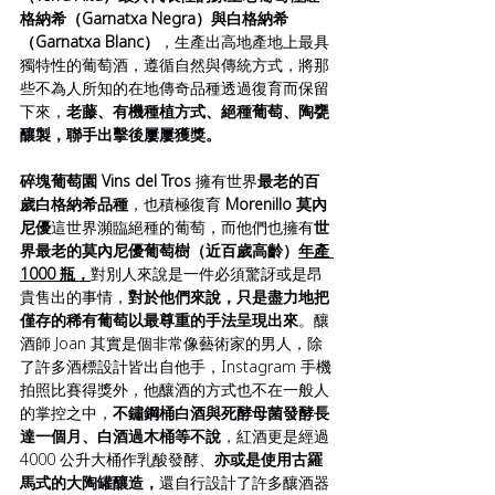
格納希（Garnatxa Negra）與白格納希
（Garnatxa Blanc）
，生產出高地產地上最具
獨特性的葡萄酒，遵循自然與傳統方式，將那
些不為人所知的在地傳奇品種透過復育而保留
下來，
老藤、有機種植方式、絕種葡萄、陶甕
釀製，聯手出擊後屢屢獲獎。
碎塊葡萄園 Vins del Tros 
擁有世界
最老的百
歲白格納希品種
，也積極復育 
Morenillo 莫內
尼優
這世界瀕臨絕種的葡萄，而他們也擁有
世
界最老的莫內尼優葡萄樹（近百歲高齡）
年產 
1000 瓶，
對別人來說是一件必須驚訝或是昂
貴售出的事情，
對於他們來說，只是盡力地把
僅存的稀有葡萄以最尊重的手法呈現出來
。釀
酒師 Joan 其實是個非常像藝術家的男人，除
了許多酒標設計皆出自他手，Instagram 手機
拍照比賽得獎外，他釀酒的方式也不在一般人
的掌控之中，
不鏽鋼桶白酒與死酵母菌發酵長
達一個月、白酒過木桶等不說
，紅酒更是經過 
4000 公升大桶作乳酸發酵、
亦或是使用古羅
馬式的大陶罐釀造，
還自行設計了許多釀酒器