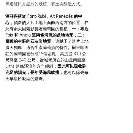
等追隨日月星辰的栽植、養土與釀造方式。
酒莊座落於 Font-Rubí，Alt Penedès 的中
心
，傾斜的大片土地上面向西南方的位置。在
此有兩大因素影響著葡萄園的種植，
一：靠近 
Foix 和 Anoia 這兩條河流的盆地地形，二：
鄰近的村莊的石灰岩地質
，這賦予了這片土地
得天獨厚、適合生產葡萄酒的特性。樹里歐酒
莊的葡萄園被分成15個區塊，高度從 310 公
尺降至 240 公尺，從城堡所在的山丘南面至 
Llitrà 這條溪流的方向傾斜，
因此可以吸收到
充足的陽光，長年受海風吹拂
，也可以除去每
天早晨所凝結的露珠。