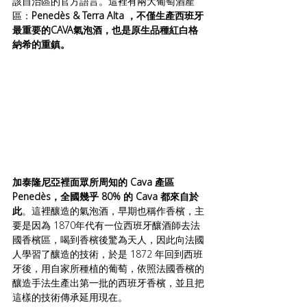
該自治區的官方語言。這裡有兩大葡萄酒產
區：
Penedès & Terra Alta ，不僅生產西班牙
最重要的CAVA氣泡酒，也是原生品種紅白格
納希的重鎮。
加泰隆尼亞裡面眾所周知的 Cava 產區 
Penedès，全國幾乎 80% 的 Cava 都來自於
此
。這裡釀造的氣泡酒，早期也稱作香檳，主
要是因為 1870年代有一位西班牙釀酒師去法
國香檳區，喝到香檳後驚為天人，因此向法國
人學習了釀造的技術，於是 1872 年回到西班
牙後，用自家所種植的葡萄，依照法國香檳的
釀造手法生產出第一批的西班牙香檳，並且把
這樣的技術傳承延用現在。