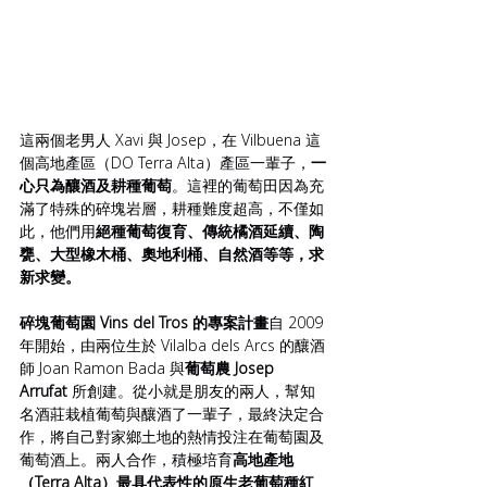
這兩個老男人 Xavi 與 Josep，在 Vilbuena 這
個高地產區（DO Terra Alta）產區一輩子，
一
心只為釀酒及耕種葡萄
。這裡的葡萄田因為充
滿了特殊的碎塊岩層，耕種難度超高，不僅如
此，他們用
絕種葡萄復育、傳統橘酒延續、陶
甕、大型橡木桶、奧地利桶、自然酒等等，求
新求變。
碎塊葡萄園 Vins del Tros 的專案計畫
自 2009 
年開始，由兩位生於 Vilalba dels Arcs 的釀酒
師 Joan Ramon Bada 與
葡萄農 Josep 
Arrufat 
所創建。從小就是朋友的兩人，幫知
名酒莊栽植葡萄與釀酒了一輩子，最終決定合
作，將自己對家鄉土地的熱情投注在葡萄園及
葡萄酒上。兩人合作，積極培育
高地產地 
（Terra Alta）最具代表性的原生老葡萄種紅