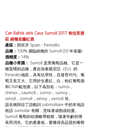
Can Rafols dels Caus Sumoll 2017 肯拉芙酒
莊 絕種老藤紅酒
產區：
西班牙 Spain - Penedès
品種：
100% 瀕臨絕種的 Sumoll (50 年老藤)
酒精度：
14%
品種小常識： 
Sumoll 是黑葡萄品種。它是一
種質樸的品種，產自加泰羅尼亞（EU）的
Penedès地區，具有抗旱性，且發育均勻。葡
萄又長又大。它用於生產紅，白，粉紅葡萄酒
和CAVA氣泡酒，以下為別名：sumoi，
chimoi，saumoll，somoi，sumoy，
ximoll，somoll，ximoy，xemoll 等。
該名稱與拉丁語動詞 submolliare 中的本地語
術語 sumollar 有關，意味著成熟或枯萎。  
Sumoll 葡萄的幼酒略帶粗糙，隨著年齡的增
長而消失。它的產量低，要獲得高品質的葡萄