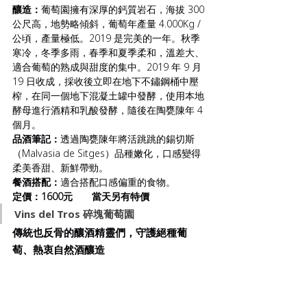
釀造：
葡萄園擁有深厚的鈣質岩石，海拔 300 
公尺高，地勢略傾斜，葡萄年產量 4.000Kg /
公頃，產量極低。2019 是完美的一年。秋季
寒冷，冬季多雨，春季和夏季柔和，溫差大、
適合葡萄的熟成與甜度的集中。2019 年 9 月 
19 日收成，採收後立即在地下不鏽鋼桶中壓
榨，在同一個地下混凝土罐中發酵，使用本地
酵母進行酒精和乳酸發酵，隨後在陶甕陳年 4 
個月。
品酒筆記：
透過陶甕陳年將活跳跳的錫切斯
（Malvasia de Sitges）品種嫩化，口感變得
柔美香甜、新鮮帶勁。
餐酒搭配：
適合搭配口感偏重的食物。
定價：1600元       當天另有特價
Vins del Tros 碎塊葡萄園
傳統也反骨的釀酒精靈們，守護絕種葡
萄、熱衷自然酒釀造