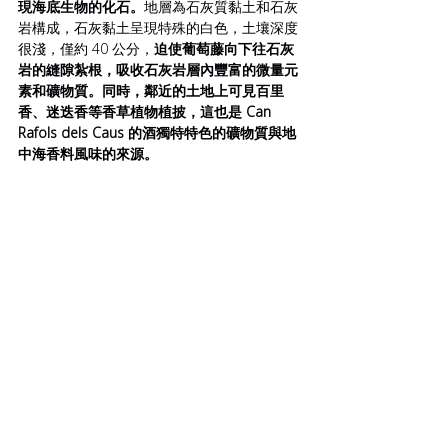
現海底生物的化石。
地層為石灰質黏土和石灰
岩構成，石灰黏土呈現特殊的白色，土壤深度
很淺，僅約 40 公分，
迫使葡萄藤向下往石灰
岩的縫隙紮根，吸收石灰岩層內豐富的微量元
素和礦物質。同時，鄰近的土地上可見百里
香、迷迭香等香草植物植披，這也是 Can 
Rafols dels Caus 的酒獨特特色的礦物質與地
中海香料風味的來源。