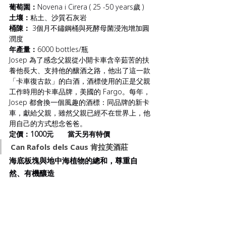
葡萄園：
Novena i Cirera ( 25 -50 years歲 )
土壤：
粘土、沙質石灰岩
桶陳：
 3個月不鏽鋼桶與死酵母菌浸泡增加圓
潤度
年產量：
6000 bottles/瓶
Josep 為了感念父親從小開卡車含辛茹苦的扶
養他長大、支持他的釀酒之路，他出了這一款
「卡車復古款」的白酒，酒標使用的正是父親
工作時用的卡車品牌，美國的 Fargo。每年，
Josep 都會換一個風趣的酒標：同品牌的新卡
車，獻給父親，雖然父親已經不在世界上，他
用自己的方式想念爸爸。
定價：1000元       當天另有特價
Can Rafols dels Caus 肯拉芙酒莊
海底板塊與地中海植物的總和，尊重自
然、有機釀造