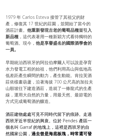
1979 年 Carlos Esteva 接管了其祖父的財
產，修復其 17 世紀的莊園，並開始了當今的
酒莊計畫。
他重新發現古老的葡萄品種並引入
新品種
，這代表著用一種新穎方式看待獨特的
葡萄酒。現今，
他是享譽盛名的國際酒學會的
一員。
早期統治西班牙的阿拉伯摩爾人可以說是孕育
水力發電工程的始祖，他們利用高山與低地高
低差距產生瞬間的動力，產生動能。肯拉芙酒
莊依樣畫葫蘆，沿著海拔 700 公尺高的加拉夫
山順坡往下建造酒莊，造就了一條龍式的生產
線，運用大自然的力量，用最天然、最節電的
方式完成葡萄酒的釀造。
酒莊建物處處可見不同時代留下的痕跡。走過
西班牙近半世紀的興衰。位於 Pendes 產區一
個名叫 Garraf 的地塊上，這裡是西班牙的自
然國家公園，
過去曾是海底板塊，時常還可發