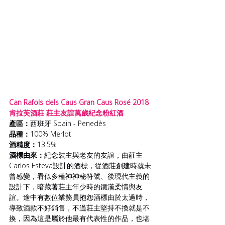
Can Rafols dels Caus Gran Caus Rosé 2018 
肯拉芙酒莊 莊主友誼萬歲紀念粉紅酒
產區：
西班牙 Spain - Penedès
品種：
100% Merlot
酒精度：
13.5%
酒標由來：
紀念裝主與老友的友誼，由莊主
Carlos Esteva設計的酒標，從酒莊創建時就未
曾感變，看似多種神神秘符號、後現代主義的
設計下，暗藏著莊主年少時的鐵漢柔情與友
誼。途中有數位業務員抱怨酒標由於太過時，
導致酒款不好銷售，不過莊主堅持不換就是不
換，因為這是屬於他最有代表性的作品，也堪