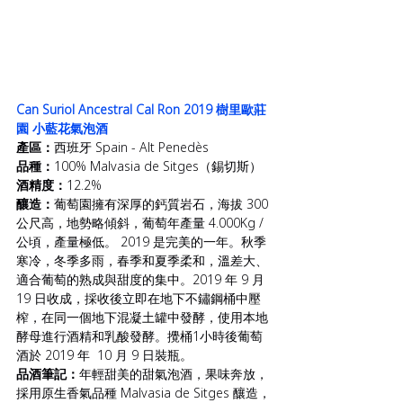
Can Suriol Ancestral Cal Ron 2019 樹里歐莊
園 小藍花氣泡酒
產區：
西班牙 Spain - Alt Penedès
品種：
100% Malvasia de Sitges（錫切斯）
酒精度：
12.2%
釀造：
葡萄園擁有深厚的鈣質岩石，海拔 300 
公尺高，地勢略傾斜，葡萄年產量 4.000Kg /
公頃，產量極低。 2019 是完美的一年。秋季
寒冷，冬季多雨，春季和夏季柔和，溫差大、
適合葡萄的熟成與甜度的集中。2019 年 9 月 
19 日收成，採收後立即在地下不鏽鋼桶中壓
榨，在同一個地下混凝土罐中發酵，使用本地
酵母進行酒精和乳酸發酵。攪桶1小時後葡萄
酒於 2019 年  10 月 9 日裝瓶。
品酒筆記：
年輕甜美的甜氣泡酒，果味奔放，
採用原生香氣品種 Malvasia de Sitges 釀造，