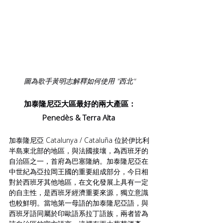
圖為歌手黃明志解釋如何使用 "西北"
加泰隆尼亞大區最好的兩大產區：
Penedès & Terra Alta 
加泰隆尼亞 Catalunya / Cataluña 位於伊比利
半島東北部的地區，與法國接壤，為西班牙的
自治區之一，首府為巴塞隆納。加泰隆尼亞在
中世紀為亞拉岡王國的重要組成部分，今日相
對於西班牙其他地區，在文化發展上具有一定
的自主性，是西班牙經濟重要來源，獨立意識
也較鮮明。當地第一母語的加泰隆尼亞語，與
西班牙語同屬於印歐語系拉丁語族，兩者皆為