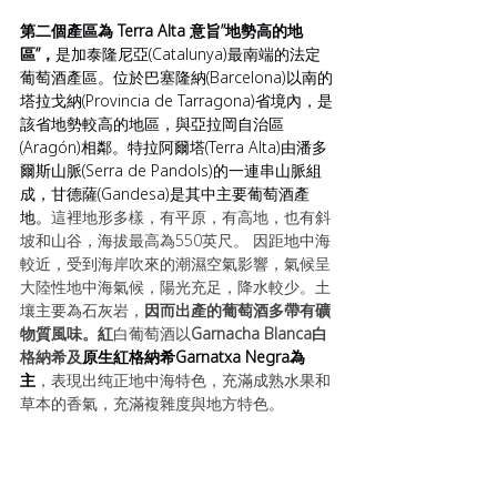
第二個產區為 Terra Alta 意旨”地勢高的地
區”，
是加泰隆尼亞(Catalunya)最南端的法定
葡萄酒產區。位於巴塞隆納(Barcelona)以南的
塔拉戈納(Provincia de Tarragona)省境內，是
該省地勢較高的地區，與亞拉岡自治區
(Aragón)相鄰。特拉阿爾塔(Terra Alta)由潘多
爾斯山脈(Serra de Pandols)的一連串山脈組
成，甘德薩(Gandesa)是其中主要葡萄酒產
地。
這裡地形多樣，有平原，有高地，也有斜
坡和山谷，海拔最高為550英尺。 因距地中海
較近，受到海岸吹來的潮濕空氣影響，氣候呈
大陸性地中海氣候，陽光充足，降水較少。土
壤主要為石灰岩，
因而出產的葡萄酒多帶有礦
物質風味。紅
白葡萄酒以
Garnacha Blanca白
格納希及
原生紅格納希Garnatxa Negra為
主
，表現出纯正地中海特色，充滿成熟水果和
草本的香氣，充滿複雜度與地方特色。