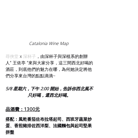
Catalonia Wine Map 
尋俠堂
 x 
深杯子
，由深杯子與深植系的創辦
人" 王依亭 "來與大家分享，這三間西北好喝的
酒莊，到底他們的魅力在哪，為何她決定將他
們分享來台灣的點點滴滴~
5/8 星期六，下午 2:00 開始，告訴你西北風不
只好喝，還西北好喝。
品酒費：1300元
搭配：風乾番茄佐布拉塔起司、西班牙蔬菜炒
蛋、香煎豬排佐西洋梨、法國麵包與起司堅果
拼盤