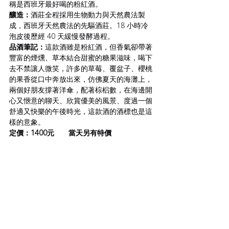
稱是西班牙最好喝的粉紅酒。 
釀造：
酒莊全程採用生物動力與天然農法製
成，西班牙天然農法的先驅酒莊。18 小時冷
泡皮後歷經 40 天緩慢發酵過程。
品酒筆記：
這款酒雖是粉紅酒，但香氣卻帶著
豐富的煙燻、草本結合甜蜜的糖果滋味，喝下
去不禁讓人微笑，許多的草莓、覆盆子、櫻桃
的果香從口中奔放出來，仿佛夏天的海灘上，
兩個好朋友撐著洋傘，配著棕梠數，在海邊開
心又愜意的聊天、欣賞優美的風景、度過一個
舒適又快樂的午後時光，這款酒的酒標也是這
樣的意象。
定價：1400元       當天另有特價