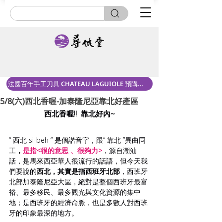
法國百年手工刀具 CHATEAU LAGUIOLE 預購中！
5/8(六)西北香喔-加泰隆尼亞靠北好產區
西北香喔!!  靠北好內~
“ 西北 si-beh ” 是個諧音字，跟“ 靠北 ”異曲同
工
，
是指<很的意思 、很夠力>
，源自潮汕
話，是馬來西亞華人很流行的話語，但今天我
們要說的
西北，其實是指西班牙北部
，西班牙
北部加泰隆尼亞大區，絕對是整個西班牙最富
裕、最多移民、最多觀光與文化資源的集中
地；是西班牙的經濟命脈，也是多數人對西班
牙的印象最深的地方。