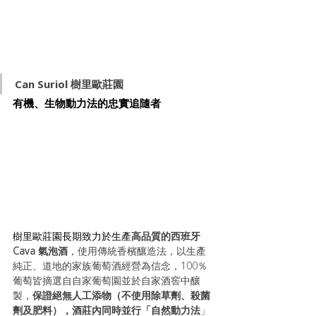
Can Suriol 樹里歐莊園
有機、生物動力法的忠實追隨者
樹里歐莊園長期致力於生產
高品質的西班牙 
Cava 氣泡酒
，使用傳統香檳釀造法，以生產
純正、道地的家族葡萄酒經營為信念，100％
葡萄皆摘選自自家葡萄園並於自家酒窖中釀
製，
保證絕無人工添物（不使用除草劑、殺菌
劑及肥料）
，酒莊內同時並行「自然動力法
」