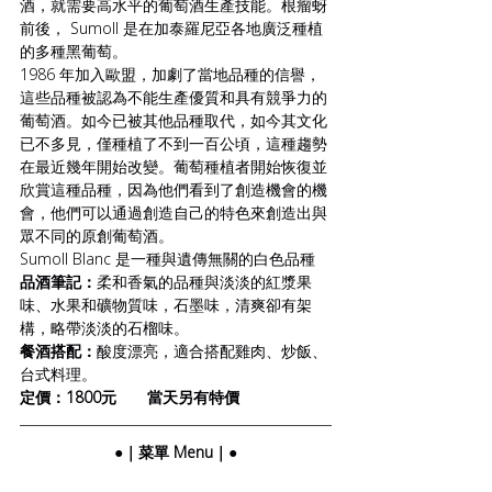
酒，就需要高水平的葡萄酒生產技能。根瘤蚜
前後， Sumoll 是在加泰羅尼亞各地廣泛種植
的多種黑葡萄。
1986 年加入歐盟，加劇了當地品種的信譽，
這些品種被認為不能生產優質和具有競爭力的
葡萄酒。如今已被其他品種取代，如今其文化
已不多見，僅種植了不到一百公頃，這種趨勢
在最近幾年開始改變。葡萄種植者開始恢復並
欣賞這種品種，因為他們看到了創造機會的機
會，他們可以通過創造自己的特色來創造出與
眾不同的原創葡萄酒。
Sumoll Blanc 是一種與遺傳無關的白色品種
品酒筆記：
柔和香氣的品種與淡淡的紅漿果
味、水果和礦物質味，石墨味，清爽卻有架
構，略帶淡淡的石榴味。
餐酒搭配：
酸度漂亮，適合搭配雞肉、炒飯、
台式料理。
定價：1800元       當天另有特價
●｜菜單 Menu｜●