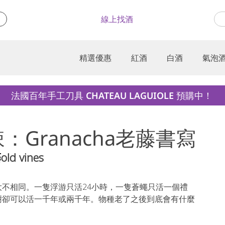
線上找酒
精選優惠
紅酒
白酒
氣泡
法國百年手工刀具 CHATEAU LAGUIOLE 預購中！
辣：Granacha老藤書寫
藤
old vines
不相同。一隻浮游只活24小時，一隻蒼蠅只活一個禮
樹卻可以活一千年或兩千年。物種老了之後到底會有什麼