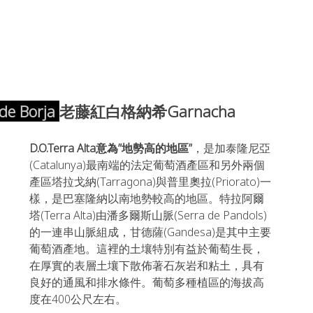
de Borja 
老藤紅白格納希Garnacha
D.O.Terra Alta意為”地勢高的地區”
，是加泰隆尼亞
(Catalunya)最南端的法定葡萄酒產區和另外兩個
產區塔拉戈納(Tarragona)與普里奧拉(Priorato)一
樣，是巴塞隆納以南地勢較高的地區。特拉阿爾
塔(Terra Alta)由潘多爾斯山脈(Serra de Pandols)
的一連串山脈組成，甘德薩(Gandesa)是其中主要
葡萄酒產地。這裡的土壤特別有益於葡萄生長，
在厚實的表層土壤下散佈著石灰岩和粘土，具有
良好的通風和排水條件。葡萄多種植區的海拔高
度在400公尺左右。