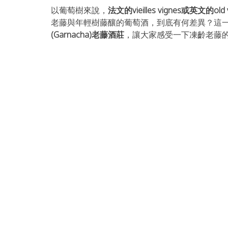
以葡萄樹來說，
法文的vieilles vignes或英文的
老藤與年輕樹藤釀的葡萄酒，到底有何差異？這
(Garnacha)老藤酒莊
，讓大家感受一下凍齡老藤