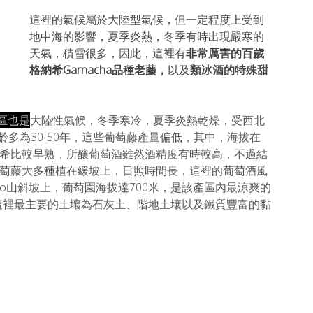
這裡的氣候屬於大陸型氣候，但一定程度上受到
地中海的影響，夏季炎熱，冬季有時出現嚴寒的
天氣，積雪很多，因此，這裡有
非常厲害的
百歲
格納希
Garnacha
品種老藤，
以及
類冰酒的特殊甜
區也是
大陸性氣候，冬季寒冷，夏季炎熱乾燥，受西北
樹齡多為30-50年，這些葡萄藤產量偏低，其中，海拔在
格納希比較早熟，所釀葡萄酒雖然酒精度有時較高，不過結
，葡萄藤大多種植在緩坡上，日照時間長，這裡的葡萄酒風
yo山斜坡上，葡萄園海拔達700米，是該產區內最涼爽的
這裡最主要的土壤為石灰土、階地土壤以及鐵質豐富的黏
。