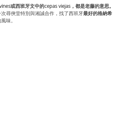
old vines或西班牙文中的cepas viejas，都是老藤的意思。
一次尋俠堂特別與湘誠合作，找了西班牙
最好的
格納希
的風味。