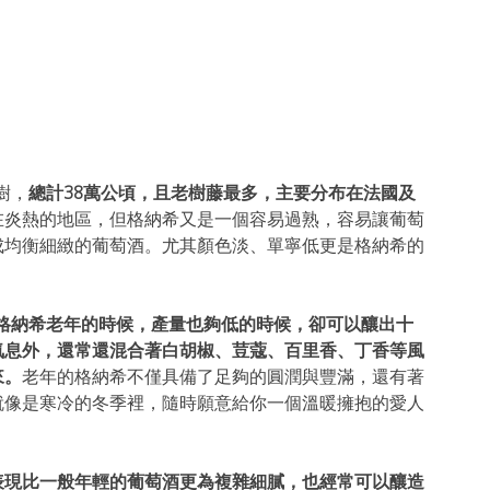
樹，
總計38萬公頃，且老樹藤最多，主要分布在法國及
在炎熱的地區，但格納希又是一個容易過熟，容易讓葡萄
成均衡細緻的葡萄酒。尤其顏色淡、單寧低更是格納希的
是當格納希老年的時候，產量也夠低的時候，卻可以釀出十
氣息外，還常還混合著白胡椒、荳蔻、百里香、丁香等風
來。
老年的格納希不僅具備了足夠的圓潤與豐滿，還有著
就像是寒冷的冬季裡，隨時願意給你一個溫暖擁抱的愛人
表現比一般年輕的葡萄酒更為複雜細膩，也經常可以釀造