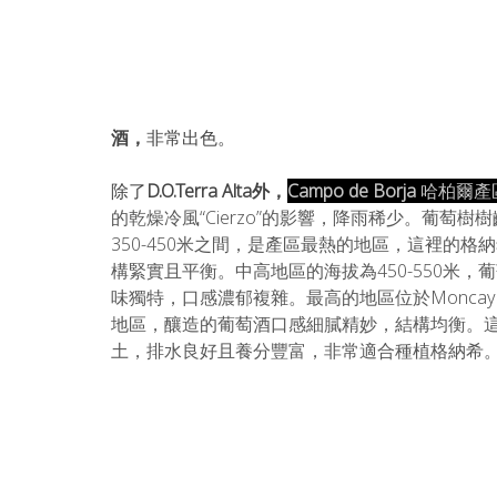
酒，
非常出色。
除了
D.O.Terra Alta外，
Campo de Borja 
哈柏爾產
的乾燥冷風“Cierzo”的影響，降雨稀少。葡萄樹
350-450米之間，是產區最熱的地區，這裡的
構緊實且平衡。中高地區的海拔為450-550米
味獨特，口感濃郁複雜。最高的地區位於Monca
地區，釀造的葡萄酒口感細膩精妙，結構均衡。
土，排水良好且養分豐富，非常適合種植格納希