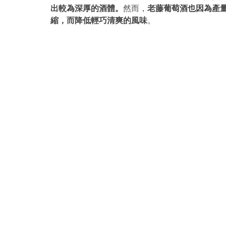
出較為深厚的酒體。
然而，
老藤葡萄酒也因為產
縮，而降低輕巧清爽的風味
。