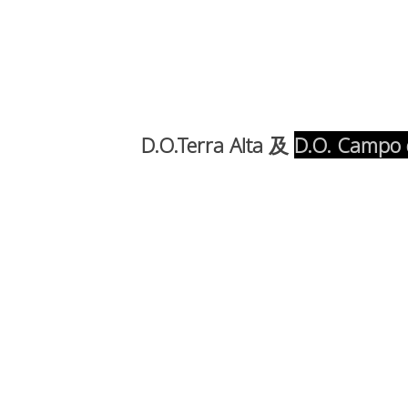
D.O.Terra Alta 及 
D.O. Campo 