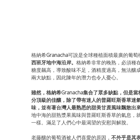
格納希
Granacha
可說是全球種植面積最廣的葡萄
西班牙地中海沿岸。
格納希非常的晚熟，必須種
糖度飆高，導致酸味不足，酒精度過高，無法釀
兩大缺點，因此陳年的潛力也令人憂心。
雖然，格納希Granacha集合了眾多缺點，但
分頂級的佳釀，除了帶有迷人的普羅旺斯香草迷
味，並有著台灣人最熟悉的甜美甘蔗風味飄散出
地中海的甜熟漿果風味與普羅旺斯香草的氣息，
一樣。滿足了人們心中最渴望的安慰與解脫。
老藤釀的葡萄酒被人們喜愛的原因，
不外乎是其