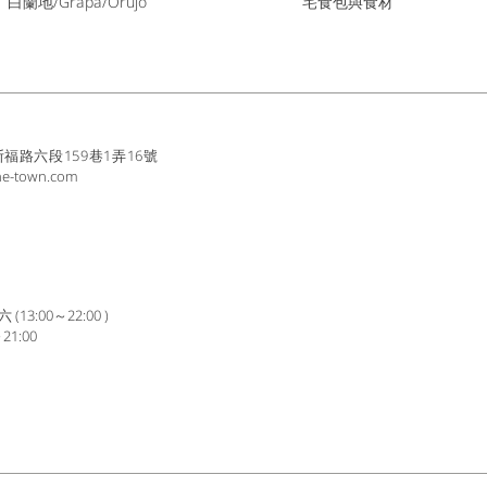
白蘭地/Grapa/Orujo
宅食包與食材
路六段159巷1弄16號
ne-town.com
3:00～22:00 )
1:00