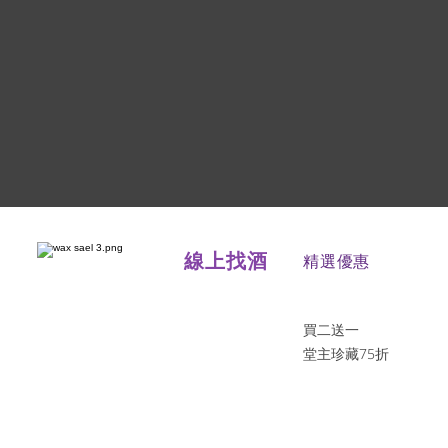
線上找酒
​精選優惠
買二送一
堂主珍藏75折