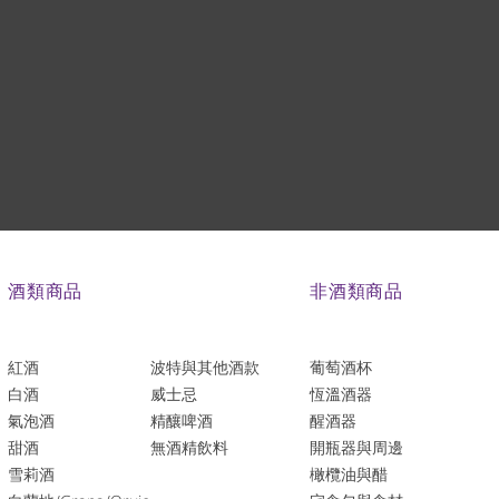
酒類商品
非酒類商品
紅酒
波特與其他酒款
葡萄酒杯
白酒
威士忌
恆溫酒器
氣泡酒
精釀啤酒
醒酒器
​甜酒
​無酒精飲料
開瓶器與周邊
雪莉酒
橄欖油與醋