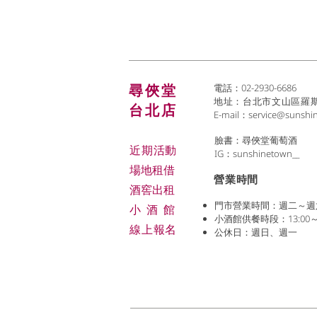
尋俠堂
電話：02-2930-6686
地址：台北市文山區羅斯福
台北店
E-mail：
service@sunshi
臉書：尋俠堂葡萄酒
近期活動
IG：sunshinetown__
場地租借
​營業時間
​酒窖出租
門市營業時間：週二～週六 (1
小酒
館
小酒館供餐時段：13:00～2
線上報名
公休日：週日、週一