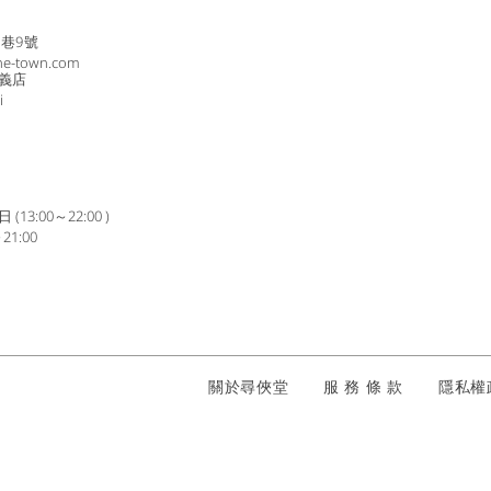
8巷9號
ne-town.com
義店
i
3:00～22:00 )
1:00
​關於尋俠堂
服 務 條 款
隱私
駕 酒後不開車 安