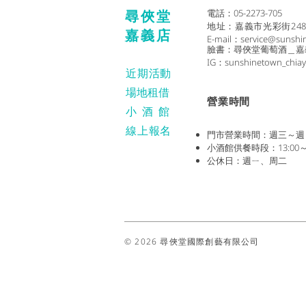
尋俠堂
電話：05-2273-705
地址：
嘉義市光彩街24
嘉義店
E-mail：
service@sunshi
臉書：尋俠堂葡萄酒＿嘉
IG：sunshinetown_chiay
近期活動
場地租借
​營業時間
小酒
館
線上報名
門市營業時間：週三～週日 (1
小酒館供餐時段：13:00～2
公休日：週ㄧ、周二
© 2026 尋俠堂國際創藝有限公司
禁止酒