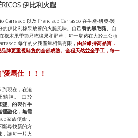
IBÉRICOS 伊比利火腿
arrasco 以及 Francisco Carrasco 在生產-研發-製
好的伊比利橡果放養的火腿風味。
自己養的黑毛豬、自
在橡木果季節只吃橡果和野草，每一隻豬在大於三公頃
rasco 每年的火腿產量相當有限，
由於維持高品質，
般品牌更重視豬隻的全然成熟。全程天然並全手工，每一
“愛馬仕 ！！！
95 到現在，在追
精神。 由於 
用「低鹽」的製作手
嘴裡融化，無需
rasco家族使命，
不斷尋找新的方
味，讓每一片火