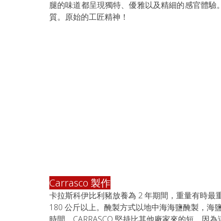
腿的味道都呈現獨特、優雅以及精細的感官體驗
質。原始的工匠精神！
Carrasco 製作
卡拉斯科伊比利豬放養為 2 年期間，重量有時最重
180 公斤以上。醃製方式以地中海海鹽醃製，海
時間，CARRASCO 堅持比其他廠家來的短，因