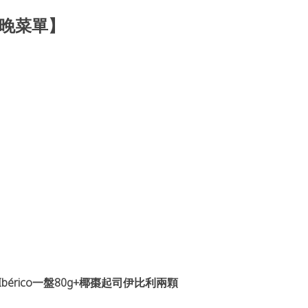
晚菜單】
érico
一盤80g+椰棗起司伊比利兩顆