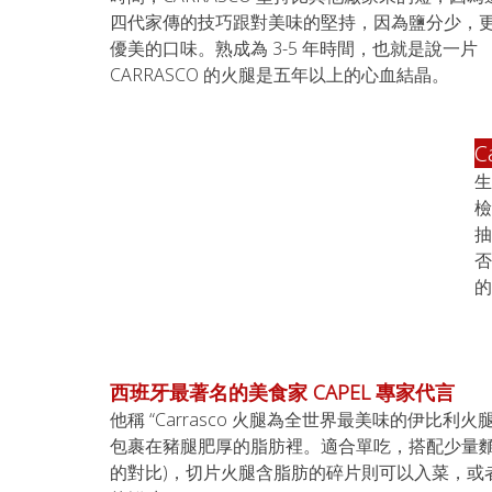
四代家傳的技巧跟對美味的堅持，因為鹽分少，
優美的口味。熟成為 3-5 年時間，也就是說一片 
CARRASCO 的火腿是五年以上的心血結晶。
C
生
檢
抽
否
的
西班牙最著名的美食家 CAPEL 專家代言
他稱 “Carrasco 火腿為全世界最美味的伊比利火
包裹在豬腿肥厚的脂肪裡。適合單吃，搭配少量麵
的對比)，切片火腿含脂肪的碎片則可以入菜，或