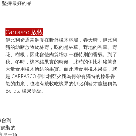
。堅持最好的品
Carrasco 放牧
伊比利豬通常飼養在野外橡木林場，春天時，伊比利
豬的幼豬放牧於林野，吃的是林草、野地的香草、野
花、樹根，因此會使肉質增加一種特別的香氣。到了
秋、冬時，橡木結果實的時候，此時的伊比利豬就會
大量食用橡木所結的果實。而此時食用橡木果實，就
是 CARRASCO 伊比利亞火腿為何帶有獨特的榛果香
氣的由來，也唯有放牧吃橡果的伊比利豬才能被稱為 
Bellota 橡果等級。
會到 
鹽醃製的
為這是一項