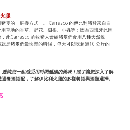
利火腿
的「飼養方式」。 Carrasco 的伊比利豬皆來自自
食用草地的香草、野花、樹根、小蟲等；因為西班牙此區
Carrasco 的牧豬人會給豬隻們食用八種天然穀
就是豬隻們最快樂的時候，每天可以吃超過10 公斤的
， 邀請您一起感受用時間醞釀的美味！除了
讓您深入了解
透過餐酒搭配，了解伊比利火腿的多樣餐搭與酒類選擇。
惠