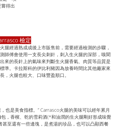
更嘗得出
arrasco 檢定
火腿經過熟成成後上市販售前，需要經過檢測的步驟，
測師傅會使用一支長尖刺針，刺入生火腿的深部，嗅聞
出來的長針上的氣味來判斷生火腿香氣、肉質等品質是
標準。卡拉斯科的伊比利豬因為放養時間比其他廠家來
長，火腿也較大、口味豐盈順口。
腿，也是美食指標。” Carrasco火腿的美味可以經年累月
包，香檳、乾的雪莉酒(*和油潤的生火腿剛好形成味覺
者甚至還有一些邊塊，是煮湯的珍品，也可以凸顯西餐