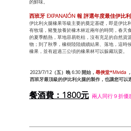
的鮮味。
西班牙 EXPANAIÓN 報 評選年度最佳伊比
伊比利火腿橡果等級主要的奠定基礎，即是伊比利豬隻
有牧場，豬隻放養於橡木林近兩年的時間，春天
的夏季酷熱，草地容易乾枯，沒有充足的自然資源，此
物；到了秋季，橡樹陸陸續續結果、落地，這時候
橡果，並有超過三公頃的橡果林可以躲藏玩耍。
2023/7/12（五）晚 6:30 開始，
尋俠堂*Mivida 
西班牙最頂級的伊比利火腿的製作，也讓您可以
餐酒費：1800元
  兩人同行９折優