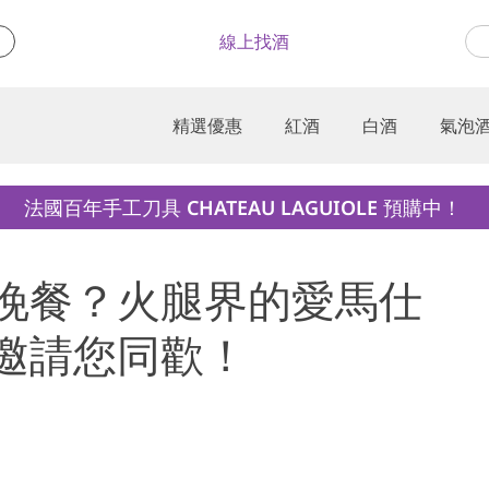
線上找酒
精選優惠
紅酒
白酒
氣泡
法國百年手工刀具 CHATEAU LAGUIOLE 預購中！
)誰來晚餐？火腿界的愛馬仕
cos 邀請您同歡！