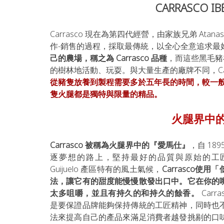
CARRASCO 
Carrasco 現在為第四代經營，由家族兄弟 Atanasio C
作-銷售的過程，採取最傳統，以全心全意追求最
己的農場，稱之為 Carrasco 品種
，而這些黑毛豬
的樹林地活動、玩耍。與大量生產的廠牌不同，Car
從豬隻放養到製程需要多於五年長的時間，較一
隻火腿都是獨特與限量的精品。
火腿界中的
Carrasco 被稱為火腿界中的『愛馬仕』
，自 18
逐夢想的路上，堅持最好的品質與原始的工匠
Guijuelo 產區特有的風土氣候，
Carrasco使
法，讓它有的甜度能慢慢散發出口中。它在你的
太多咀嚼，並且有持久的和持久的餘香。
 Car
是要保證品牌能夠保持傳統的工匠精神，同時也
法來提高自己的產品來滿足消費者越發挑剔的口