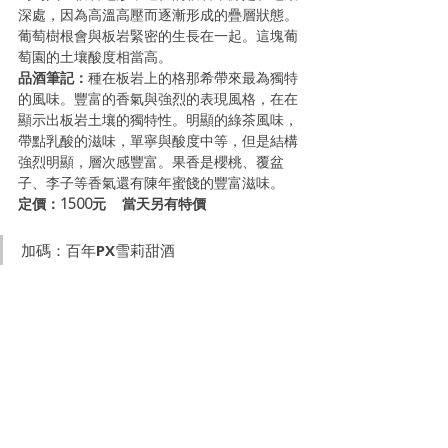
深處，因為高溫高壓而逐漸形成的疊層狀態。
葡萄樹根會與板岩緊密的生長在一起。這塊葡
萄園的土壤酸度相當高。
品酒筆記：
種在板岩上的格那希帶來最為獨特
的風味。豐富的香氣與強烈的表現風格，在在
顯示出板岩土壤的獨特性。明顯的綠茶風味，
帶點乳酸的滋味，單寧與酸度中等，但是結構
強烈明顯，層次感豐富。果香是櫻桃、覆盆
子、李子等香氣還有陳年蜜餞的豐富滋味。
定價：1500元    當天另有特價
加碼：百年PX雪莉甜酒