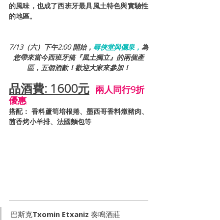
的風味，也成了西班牙最具風土特色與實驗性
的地區。
7/13（六）下午2:00 開始，
尋俠堂與儷泉，
為
您帶來當今西班牙搞『風土獨立』的兩個產
區，五個酒款！歡迎大家來參加！
品酒費: 1600元
兩人同行9折
優惠
搭配： 香料蘆筍培根捲、墨西哥香料燉豬肉、
茴香烤小羊排、法國麵包等
巴斯克Txomin Etxaniz 奏鳴酒莊