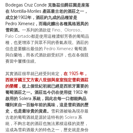
Bodegas Cruz Conde 克魯茲伯爵莊園是座落
在 Montilla-Moriles 產區最古老的酒莊之一，
成立於1902年，酒莊約九成的品種皆是
Pedro Ximenez，而藉此釀出各種風格迥異的
雪莉酒。
一系列的酒款從 Fino、Oloroso、
Palo Cortado都是使用這種濃郁芳香的葡萄品
種，也更增添了與眾不同的香氣表現。酒莊的
信念是要釀出最佳的 Pedro Ximenez 葡萄酒
與白蘭地，而各式酒款頗受好評，也在各個競
賽當中屢獲佳績。
其實酒莊很早就已經受到肯定，
在 1925 年，
西班牙國王艾方索八世頒與皇室指定雪莉酒莊
的榮耀，
從上個世紀初就已經是西班牙重要的
葡萄酒莊之一。酒莊迄今仍在使用從 1902 年
啟用的 Solera 系統，因此在每一口都能夠品
嚐到來自一百餘年前的風味，這是雪莉酒的歷
史，也是最珍貴的資產。
雪莉酒被喻為現存最
古老的葡萄酒就是源於這特有的 Solera 系
統，不夠古老的酒莊也無法累積這樣的資歷，
這成為雪莉酒最大的特色之一，歷史就是身份