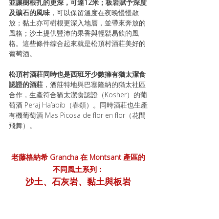
並讓樹根扎的更深，可達12米；板岩賦予深度
及礦石的風味
，可以保留溫度在夜晚慢慢散
放；黏土亦可樹根更深入地層，並帶來奔放的
風格；沙土提供豐沛的果香與輕鬆易飲的風
格。這些條件綜合起來就是松頂村酒莊美好的
葡萄酒。
松頂村酒莊同時也是西班牙少數擁有猶太潔食
認證的酒莊
，酒莊特地與巴塞隆納的猶太社區
合作，生產符合猶太潔食認證（Kosher）的葡
萄酒 Peraj Ha’abib（春頌）。同時酒莊也生產
有機葡萄酒 Mas Picosa de flor en flor（花間
飛舞）。
老藤格納希 Grancha 在 Montsant 產區的
不同風土系列：
沙土、石灰岩、黏土與板岩