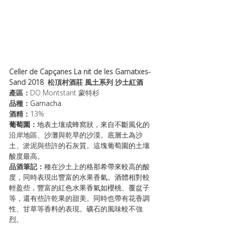
Celler de Capçanes La nit de les Garnatxes-
Sand 2018
松頂村酒莊 風土系列 沙土紅酒
產區：
DO Montstant 蒙特杉
品種：
Garnacha
酒精：
13%
葡萄園：
地表土壤成蜂窩狀，來自不斷風化的
沿岸地區、沙灘與乾旱的沙漠。底層土為沙
土、淤泥與些許的石灰質。這塊葡萄園的土壤
酸度最高。
品酒筆記：
種在沙土上的格那希帶來較高的酸
度，同時表現出豐富的水果香氣。酒體相對較
輕盈些，豐富的紅色水果香氣如櫻桃、覆盆子
等，還有些許乾果的甜美。同時也帶有花香調
性、甘草等香料的表現。礦石的風味較不強
烈。