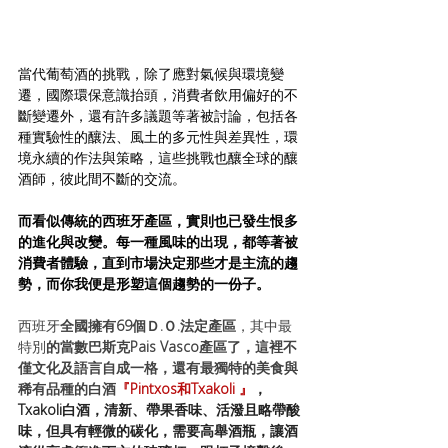
當代葡萄酒的挑戰，除了應對氣候與環境變
遷，國際環保意識抬頭，消費者飲用偏好的不
斷變遷外，還有許多議題等著被討論，包括各
種實驗性的釀法、風土的多元性與差異性，環
境永續的作法與策略，這些挑戰也釀全球的釀
酒師，彼此間不斷的交流。
而看似傳統的西班牙產區，實則也已發生恨多
的進化與改變。每一種風味的出現，都等著被
消費者體驗，直到市場決定那些才是主流的趨
勢，而你我便是形塑這個趨勢的一份子。
西班牙
全國擁有69個Ｄ.Ｏ.法定產區
，其中最
特別
的當數巴斯克Pais Vasco產區了，這裡不
僅文化及語言自成一格，還有最獨特的美食與
稀有品種的白酒
『
Pintxos和Txakoli 』
，
Txakoli白酒，清新、帶果香味、活潑且略帶酸
味，但具有輕微的碳化，需要高舉酒瓶，讓酒