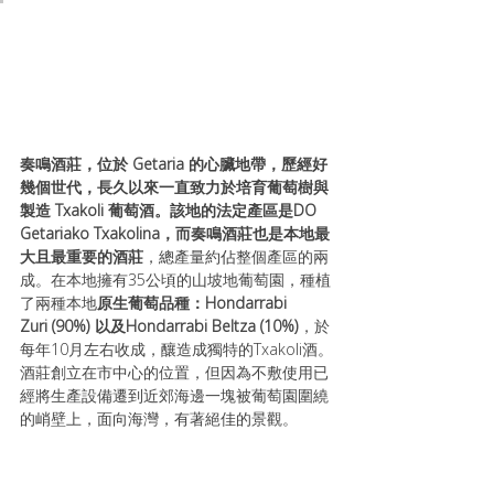
奏鳴酒莊，位於 Getaria 的心臟地帶，歷經好
幾個世代，長久以來一直致力於培育葡萄樹與
製造 Txakoli 葡萄酒。該地的法定產區是DO 
Getariako Txakolina，而奏鳴酒莊也是本地最
大且最重要的酒莊
，總產量約佔整個產區的兩
成。在本地擁有35公頃的山坡地葡萄園，種植
了兩種本地
原生葡萄品種：Hondarrabi 
Zuri (90%) 以及Hondarrabi Beltza (10%)
，於
每年10月左右收成，釀造成獨特的Txakoli酒。
酒莊創立在市中心的位置，但因為不敷使用已
經將生產設備遷到近郊海邊一塊被葡萄園圍繞
的峭壁上，面向海灣，有著絕佳的景觀。