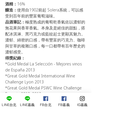
酒精：
16%
釀造：
使用自1902前起 Solera系統，可以感
受到百年前的豐富葡萄滋味。
品酒筆記：
極度熟成的葡萄乾香氣佐以濃郁的
無花果與香草香氣。本身及是絕佳的甜點，搭
配冰淇淋、黑巧克力或藍紋起士更顯其魅力。
濃郁、綿密的口感，帶有豐富的巧克力、咖啡
與甘草的複雜口感，每一口都帶有百年歷史的
濃郁感受。
得獎紀錄
：
*Gold Medal La Selección - Mejores vinos 
de España 2013 
*Great Gold Medal International Wine 
Challenge Lyon 2013 
*Great Gold Medal PSWC Wine Challenge 
Prowein 2013, 2012 
*Great Gold Medal Concours Mondial de 
LINE台北
LINE嘉義
FB台北
FB嘉義
IG嘉義
Bruxelles 2013, 2010
定價：3000 元  當天另有特價