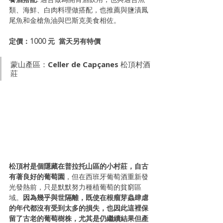
類、海鮮、白肉料理做搭配，也推薦與鹽漬鳳
尾魚和金槍魚油與巴斯克美食相佐。
定價：1000 元  當天另有特價 
蒙山產區：Celler de Capçanes 松頂村酒
莊
松頂村是個隱藏在普拉托山區的小村莊，自古
有著良好的葡萄園
，但在西班牙葡萄酒重新發
光發熱前，只是默默努力種植葡萄的貧窮區
域。
因為幾乎與世隔離，既使在根瘤芽蟲肆虐
的年代都沒有受到太多的損失，也因此這裡保
留了古老的葡萄樹株，尤其是仍繼續結果但產