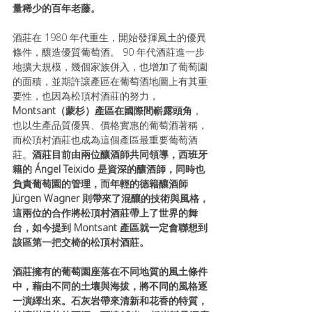
量稀少的百年老藤。
酒莊在 1980 年代重生，開始發揮風土的優異
條件，釀造優質葡萄酒。 90 年代酒莊進一步
地擴大規模，幾個家族併入，也增加了葡萄園
的面積，並期許讓產區在葡萄酒地圖上有其重
要性，也因為松頂村酒莊的努力，
Montsant（蒙杉）產區在國際間嶄露頭角
，
也以生產品質優異、價格實惠的葡萄酒著稱，
而松頂村酒莊也成為這個產區最重要葡萄酒
莊。
酒莊目前由兩位釀酒師共同領導，西班牙
籍的 Ángel Teixido 是資深的釀酒師，同時也
負責葡萄園的管理，而年輕的德籍釀酒師 
Jürgen Wagner 則帶來了混釀的技術與風格，
這兩位的合作將松頂村酒莊帶上了世界的舞
台，如今提到 Montsant 產區就一定會聯想到
該區第一把交椅的松頂村酒莊。
酒莊擁有的葡萄園座落在不同地質的風土條件
中，藉由不同的土壤與海拔，將不同的風格逐
一演繹出來。石灰岩帶來清新和花香的特質，