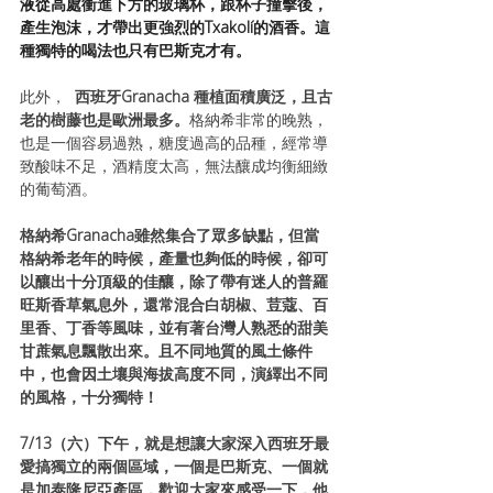
液從高處衝進下方的玻璃杯，跟杯子撞擊後，
產生泡沫，才帶出更強烈的Txakolí的酒香。這
種獨特的喝法也只有巴斯克才有。
此外，  
西班牙Granacha
種植面積廣泛，且古
老的樹藤也是歐洲最多。
格納希非常的晚熟，
也是一個容易過熟，糖度過高的品種，經常導
致酸味不足，酒精度太高，無法釀成均衡細緻
的葡萄酒。
格納希Granacha雖然集合了眾多缺點，但當
格納希老年的時候，產量也夠低的時候，卻可
以釀出十分頂級的佳釀，除了帶有迷人的普羅
旺斯香草氣息外，還常混合白胡椒、荳蔻、百
里香、丁香等風味，並有著台灣人熟悉的甜美
甘蔗氣息飄散出來。且不同地質的風土條件
中，也會因土壤與海拔高度不同，演繹出不同
的風格，十分獨特！
7/13（六）下午，就是想讓大家深入西班牙最
愛搞獨立的兩個區域，一個是巴斯克、一個就
是加泰隆尼亞產區，歡迎大家來感受一下，他