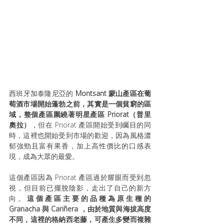
西班牙加泰隆尼亞的 
Montsant 蒙山產區在葡
萄酒市場開始蓬勃之前，其實是一個貧窮的區
域，整個產區圍繞著明星產區 Priorat（普里
奧拉）
，但在 Priorat 產區開始受到矚目的同
時，這裡也開始受到市場的歡迎，因為風格濃
郁強勁且富有果香，加上高性價比的口感表
現，成為大眾的最愛。
這個產區因為 Priorat 產區過於耀眼而受到忽
視，但目前已擺脫陰影，走出了自己的新方
向。
這個產區主要的品種為原生種的 
Granacha 與 Cariñera ，由於地質與海拔高度
不同，這裡的格納西老藤，可產生多變而複雜