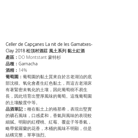
Celler de Capçanes La nit de les Garnatxes-
Clay 2018 松頂村酒莊 風土系列 黏土紅酒
產區：
DO Montstant 蒙特杉
品種：
Garnacha
酒精：
14%
葡萄園：
葡萄園的黏土質來自於古老湖泊的底
部沈積。氧化會產生紅色黏土，而這古老湖床
有著緊密未氧化的土壤，因此葡萄樹不易生
長，因此培育出豐厚風味的葡萄。這塊葡萄園
的土壤酸度中等。
品酒筆記：
種在黏土上的格那希，表現出堅實
的礦石風味，口感柔和，香氣與風味的表現較
細膩。明顯的紅櫻桃、紅莓、覆盆子等香氣，
略帶紫羅蘭的花香，木桶的風味不明顯，但是
結構完整，單寧強烈。