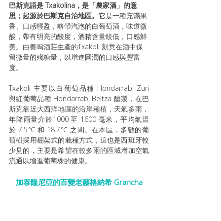
巴斯克語是 Txakolina，是「農家酒」的意
思；起源於巴斯克自治地區。
它是一種充滿果
香、口感輕盈，略帶汽泡的白葡萄酒，味道微
酸，帶有明亮的酸度，酒精含量較低，口感鮮
美。由奏鳴酒莊生產的Txakoli 刻意在酒中保
留微量的殘糖量，以增進圓潤的口感與豐富
度。
Txakoli 主要以白葡萄品種 Hondarrabi Zuri 
與紅葡萄品種 Hondarrabi Beltza 釀製，在巴
斯克靠近大西洋地區的沿岸種植，天氣多雨，
年降雨量介於1000 至 1600 毫米，平均氣溫
於 7.5℃ 和 18.7℃ 之間。在本區，多數的葡
萄樹採用棚架式的栽種方式，這也是西班牙較
少見的，主要是希望在較多雨的區域增加空氣
流通以增進葡萄株的健康。
加泰隆尼亞的百變老藤格納希 Grancha