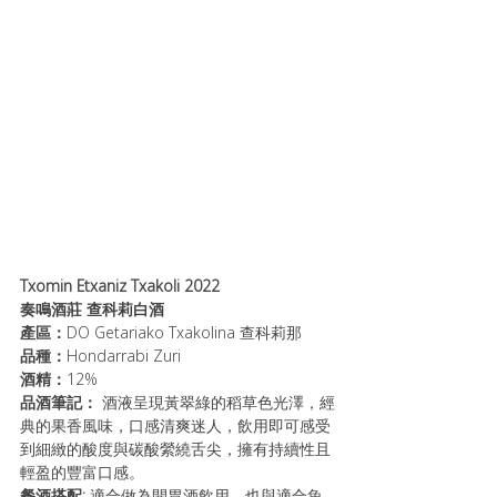
Txomin Etxaniz Txakoli 2022 
奏鳴酒莊 查科莉白酒
產區：
DO Getariako Txakolina 查科莉那
品種：
Hondarrabi Zuri
酒精：
12%
品酒筆記：
酒液呈現黃翠綠的稻草色光澤，經
典的果香風味，口感清爽迷人，飲用即可感受
到細緻的酸度與碳酸縈繞舌尖，擁有持續性且
輕盈的豐富口感。
餐酒搭配: 
適合做為開胃酒飲用，也與適合魚