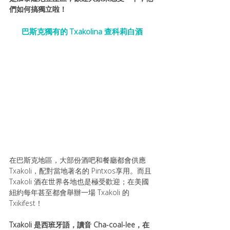
們如何搞獨立啦！
69 個法定DO 產
巴斯克獨有的 Txakolina 查科莉白酒
在巴斯克地區，大部份酒吧和餐廳都會供應 
Txakoli，配對當地著名的 Pintxos享用。而且 
Txakoli 酒在世界各地也是極受歡迎；在美國
紐約每年甚至都會舉辦一場 Txakoli 的 
Txikifest！
Txakoli 是西班牙語，讀音 Cha-coal-lee，在