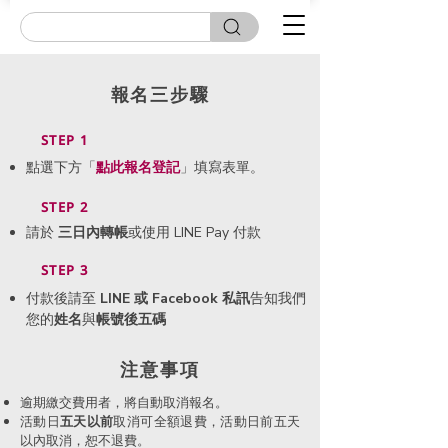
報名三步驟
STEP 1
點選下方「
點此
報名登記
」填寫表單。
STEP 2
請於
三日內轉帳
或使用 LINE Pay 付款
STEP 3
付款後請至
LINE 或 Facebook 私訊
告知我們
您的
姓名
與
帳號後五碼
​注意事項
逾期繳交費用者，將自動取消報名。
活動日
五天以前
取消可全額退費，活動日前五天
以內取消，恕不退費。