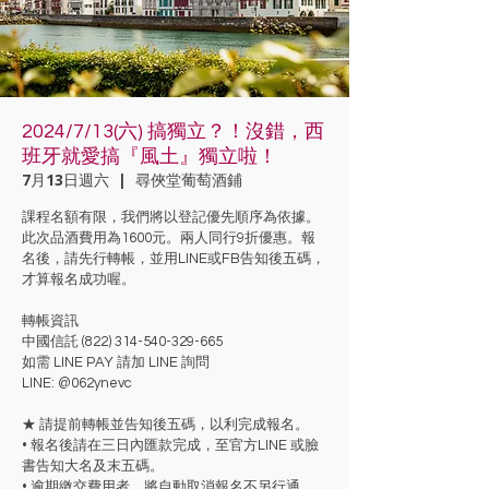
2024/7/13(六) 搞獨立？！沒錯，西
班牙就愛搞『風土』獨立啦！
7月13日週六
  |  
尋俠堂葡萄酒鋪
課程名額有限，我們將以登記優先順序為依據。
此次品酒費用為1600元。兩人同行9折優惠。報
名後，請先行轉帳，並用LINE或FB告知後五碼，
才算報名成功喔。
轉帳資訊
中國信託 (822) 314-540-329-665
如需 LINE PAY 請加 LINE 詢問
LINE: @062ynevc
★ 請提前轉帳並告知後五碼，以利完成報名。
• 報名後請在三日內匯款完成，至官方LINE 或臉
書告知大名及末五碼。
• 逾期繳交費用者，將自動取消報名不另行通