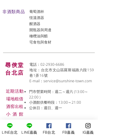
非酒類商品
葡萄酒杯
恆溫酒器
醒酒器
開瓶器與周邊
橄欖油與醋
宅食包與食材
尋俠堂
電話：02-2930-6686
地址：台北市文山區羅斯福路六段159
台北店
巷1弄16號
E-mail：
service@sunshine-town.com
近期活動
門市營業時間：週二～週六 (13:00～
22:00 )
場地租借
小酒館供餐時段：13:00～21:00
​酒窖出租
公休日：週日、週一
小酒
館
線上報名
LINE台北
LINE嘉義
FB台北
FB嘉義
IG嘉義