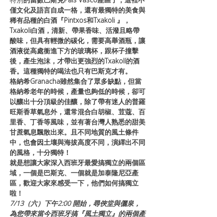
僅文化及語言自成一格，還有最獨特的美食與
稀有品種的白酒『Pintxos和Txakoli 』，
Txakoli白酒，清新、帶果香味、活潑且略帶
酸味，但具有輕微的碳化，需要高舉酒瓶，讓
酒液從高處衝進下方的玻璃杯，跟杯子撞擊
後，產生泡沫，才帶出更強烈的Txakolí的酒
香。這種獨特的喝法也只有巴斯克才有。
格納希Granacha雖然集合了眾多缺點，但當
格納希老年的時候，產量也夠低的時候，卻可
以釀出十分頂級的佳釀，除了帶有迷人的普羅
旺斯香草氣息外，還常混合白胡椒、荳蔻、百
里香、丁香等風味，並有著台灣人熟悉的甜美
甘蔗氣息飄散出來。且不同地質的風土條件
中，也會因土壤與海拔高度不同，演繹出不同
的風格，十分獨特！
就是想讓大家深入西班牙最愛搞獨立的兩個區
域，一個是巴斯克、一個就是加泰隆尼亞產
區，歡迎大家來感受一下，他們如何搞獨立
啦！
7/13（六）下午2:00 開始，尋俠堂與儷泉，
為您帶來當今西班牙搞『風土獨立』的兩個產