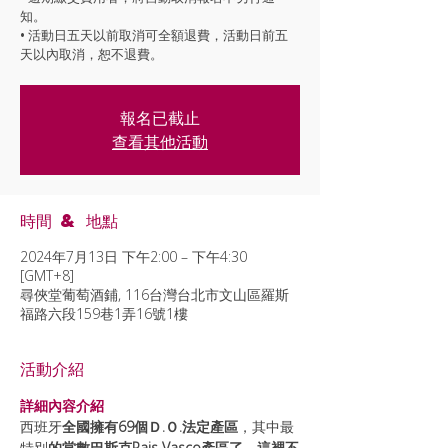
知。
• 活動日五天以前取消可全額退費，活動日前五
天以內取消，恕不退費。
報名已截止
查看其他活動
時間 & 地點
2024年7月13日 下午2:00 – 下午4:30
[GMT+8]
尋俠堂葡萄酒鋪, 116台灣台北市文山區羅斯
福路六段159巷1弄16號1樓
活動介紹
詳細內容介紹
西班牙
全國擁有69個Ｄ.Ｏ.法定產區
，其中最
特別
的當數巴斯克Pais Vasco產區了，這裡不