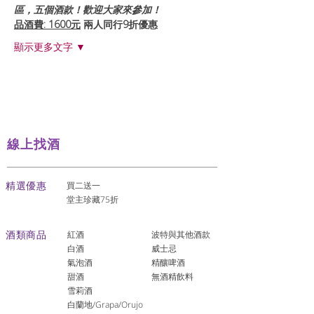
區，五個酒款！歡迎大家來參加！
品酒費: 1600元
兩人同行9折優惠
顯示更多文字 ▼
線上找酒
​精選優惠
買二送一
堂主珍藏75折
酒類商品
紅酒
波特與其他酒款
白酒
威士忌
氣泡酒
精釀啤酒
​甜酒
​無酒精飲料
雪莉酒
白蘭地/Grapa/Orujo