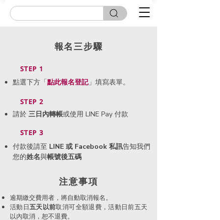
報名三步驟
STEP 1
點選下方「
點此
報名登記
」填寫表單。
STEP 2
請於
三日內轉帳
或使用 LINE Pay 付款
STEP 3
付款後請至
LINE 或 Facebook 私訊
告知我們
您的
姓名
與
帳號後五碼
​注意事項
逾期繳交費用者，將自動取消報名。
活動日
五天以前
取消可全額退費，活動日前五天
以內取消，恕不退費。