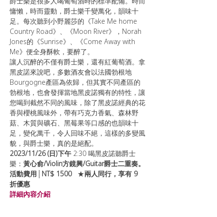
爵士樂是很多人喝葡萄酒時的標準配備。時而
慵懶，時而靈動，爵士樂千變萬化，韻味十
足。每次聽到小野麗莎的《Take Me home 
Country Road》、《Moon River》，Norah 
Jones的《Sunrise》、《Come Away with 
Me》便全身酥軟，要醉了。
讓人沉醉的不僅有爵士樂，還有紅葡萄酒。拿
黑皮諾來說吧，多數酒友會以法國勃根地
Bourgogne產區為依歸，但其實不同產區的
勃根地，也會發揮當地黑皮諾獨有的特性，讓
您喝到截然不同的風味，除了黑皮諾經典的花
香與櫻桃風味外，帶有巧克力香氣、森林野
菇、木質與礦石、黑莓果等口感的也韻味十
足，變化萬千，令人回味不絕，這樣的多變風
貌，與爵士樂，真的是絕配。
2023/11/26 (日)下午
 2:30 喝黑皮諾聽爵士
樂：
黃心俞/Violin方鏡興/Guitar爵士二重奏。
活動費用│NT$ 1500   
★
兩人同行，享有 9 
折優惠
詳細內容介紹