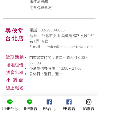
橄欖油與醋
宅食包與食材
尋俠堂
電話：02-2930-6686
地址：台北市文山區羅斯福路六段159
台北店
巷1弄16號
E-mail：
service@sunshine-town.com
近期活動
門市營業時間：週二～週六 (13:00～
22:00 )
場地租借
小酒館供餐時段：13:00～21:00
​酒窖出租
公休日：週日、週一
小酒
館
線上報名
LINE台北
LINE嘉義
FB台北
FB嘉義
IG嘉義