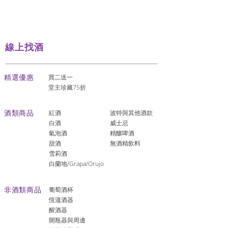
線上找酒
​精選優惠
買二送一
堂主珍藏75折
酒類商品
紅酒
波特與其他酒款
白酒
威士忌
氣泡酒
精釀啤酒
​甜酒
​無酒精飲料
雪莉酒
白蘭地/Grapa/Orujo
非酒類商品
葡萄酒杯
恆溫酒器
醒酒器
開瓶器與周邊