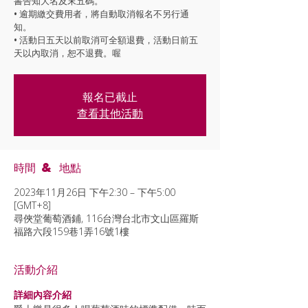
書告知大名及末五碼。
• 逾期繳交費用者，將自動取消報名不另行通
知。
• 活動日五天以前取消可全額退費，活動日前五
天以內取消，恕不退費。喔
報名已截止
查看其他活動
時間 & 地點
2023年11月26日 下午2:30 – 下午5:00
[GMT+8]
尋俠堂葡萄酒鋪, 116台灣台北市文山區羅斯
福路六段159巷1弄16號1樓
活動介紹
詳細內容介紹