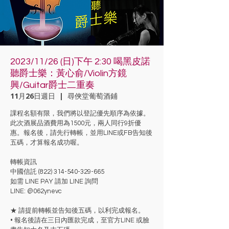
2023/11/26 (日)下午 2:30 喝黑皮諾
聽爵士樂：黃心俞/Violin方鏡
興/Guitar爵士二重奏
11月26日週日
  |  
尋俠堂葡萄酒鋪
課程名額有限，我們將以登記優先順序為依據。
此次酒展品酒費用為1500元，兩人同行9折優
惠。報名後，請先行轉帳，並用LINE或FB告知後
五碼，才算報名成功喔。
轉帳資訊
中國信託 (822) 314-540-329-665
如需 LINE PAY 請加 LINE 詢問
LINE: @062ynevc
★ 請提前轉帳並告知後五碼，以利完成報名。
• 報名後請在三日內匯款完成，至官方LINE 或臉