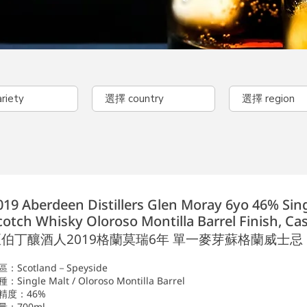
019 Aberdeen Distillers Glen Moray 6yo 46% Sin
cotch Whisky Oloroso Montilla Barrel Finish, Ca
伯丁釀酒人2019格蘭莫瑞6年 單一麥芽蘇格蘭威士忌
區：Scotland－Speyside
：Single Malt / Oloroso Montilla Barrel
精度：46%
量：700ml