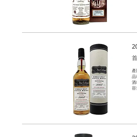
2
首
產
品種
酒
容