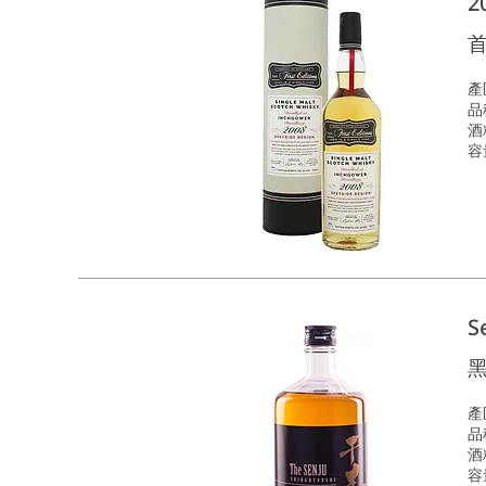
2
首
產
品種
酒
容
S
產
品
酒
容