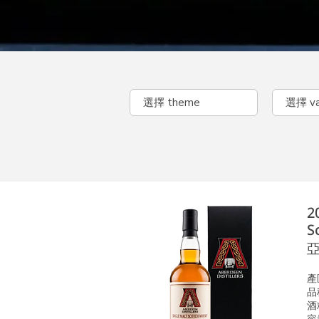
2
S
亞
產
品種
酒
容