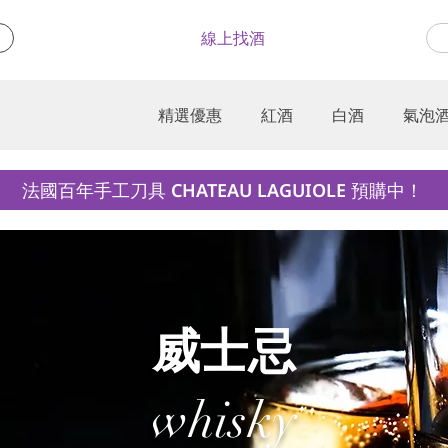
線上找酒
精選優惠
紅酒
白酒
氣泡
法國百年手工刀具 CHATEAU LAGUIOLE 預購中！
威士忌
whisky