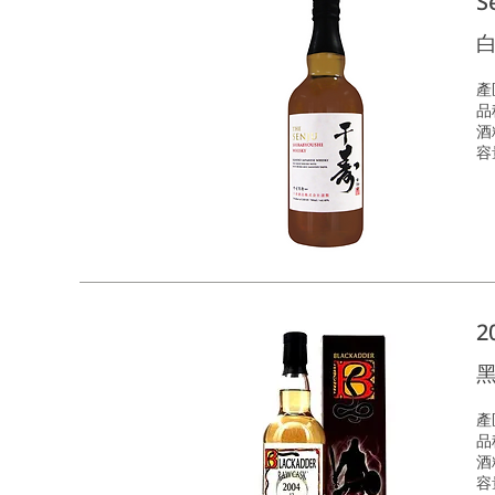
S
產區
品
酒
容
2
產
品種
酒
容