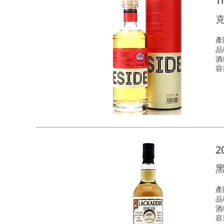
T
克
產
品種
酒
容
2
產
品種
酒
容