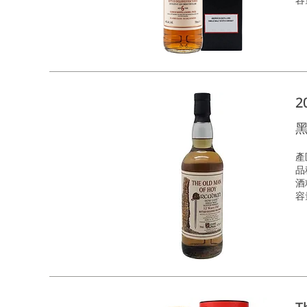
2
產區
品種
酒
容