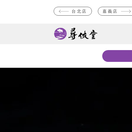
台北店
嘉義店