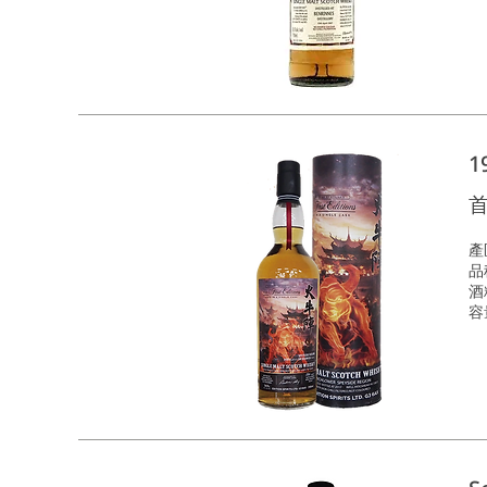
1
首
產
品種
酒
容