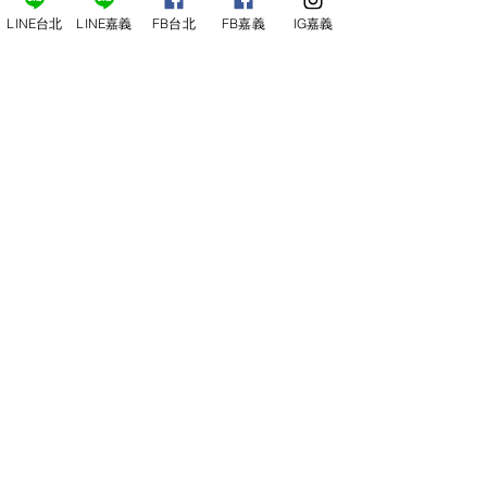
LINE台北
LINE嘉義
FB台北
FB嘉義
IG嘉義
Lucaris Temptation Carafe
Lucaris 分酒瓶 水晶玻璃
容量：940ml
NT$2,500
詳細內容
洽詢台北店
洽詢嘉義店
線上找酒