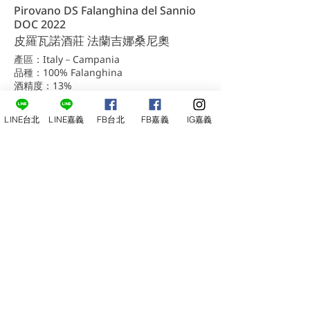
Pirovano DS Falanghina del Sannio
DOC 2022
皮羅瓦諾酒莊 法蘭吉娜桑尼奧
產區：Italy－Campania
品種：100% Falanghina
酒精度：13%
容量：750ml
NT$750
LINE台北
LINE嘉義
FB台北
FB嘉義
IG嘉義
詳細內容
洽詢台北店
洽詢嘉義店