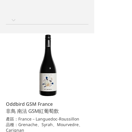
Oddbird GSM France
非鳥 南法 GSM紅葡萄飲
產區：France－Languedoc-Roussillon
品種：Grenache、Syrah、Mourvedre、
Carignan