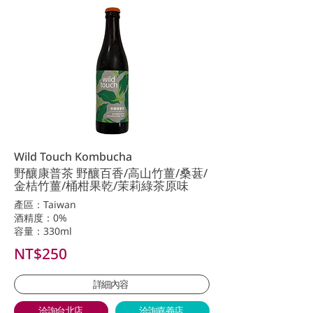
Wild Touch Kombucha
野釀康普茶 野釀百香/高山竹薑/桑葚/
金桔竹薑/桶柑果乾/茉莉綠茶原味
產區：Taiwan
酒精度：0%
容量：330ml
NT$250
詳細內容
洽詢台北店
洽詢嘉義店