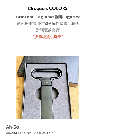
L’Iroquois COLORS
Château Laguiole 副牌 Ligne W
彩色把手採用生物分解性塑膠，減低
對環境的負荷
*​少量現貨供應中*
Ah-So
老酒開瓶器《禮盒版》