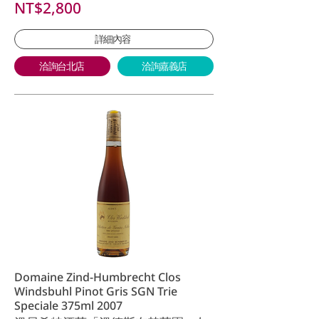
NT$2,800
詳細內容
洽詢台北店
洽詢嘉義店
Domaine Zind-Humbrecht Clos
Windsbuhl Pinot Gris SGN Trie
Speciale 375ml 2007