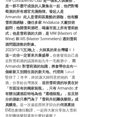
The Contubernio Club 是一個私人俱樂部，
是一群不墨守成規的人聚集在一起，他們對葡
萄酒的所有感官充滿熱情。發起人是 
Armando  此人是雪莉區最酷的酒咖，他有釀
雪莉酒經驗，擔任多家 Andalucia 大廠技術
顧問；他開雪莉酒吧，喝遍市面上所有雪莉款
式；他是雪莉酒的大師，是 MW (Masters of 
Wine) 和 MS (Master Sommeliers) 遇到雪莉
酒問題請教的對象。
2023/12/1(五)晚上，大師真的來台灣囉！！
這一次你一定要來共襄盛舉，
你會發現自己過
去對雪莉酒的認識有如九牛一毛般渺小，
 而
Armando 對雪莉酒的知識，將會帶你走向一
個嶄新又別開生面的新天地。代理商 
Salud 
堅持了 2 年半，終於讓大師同意把他的「選
酒」分享給台灣酒友，
這些雪莉酒的珍貴在於
「市面沒有的獨家裝瓶」，只有 Armando 才
有辦法讓酒莊特地為他『選桶裝瓶』，並且部
分的酒款只專門為了『雪莉共犯團俱樂部』成
員釀造。
這一次遠從西班牙回台的
伺酒夏娃
EVE
也會擔任翻譯，一起與大家分享加入雪莉
共犯團俱樂部還有什麼好處喔？