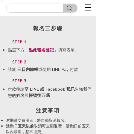
報名三步驟
STEP 1
點選下方「
點此
報名登記
」填寫表單。
STEP 2
請於
三日內轉帳
或使用 LINE Pay 付款
STEP 3
付款後請至
LINE 或 Facebook 私訊
告知我們
您的
姓名
與
帳號後五碼
​注意事項
逾期繳交費用者，將自動取消報名。
活動日
五天以前
取消可全額退費，活動日前五天
以內取消，恕不退費。