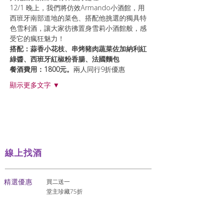
12/1 晚上，我們將仿效Armando小酒館，用
西班牙南部道地的菜色、搭配他挑選的獨具特
色雪利酒，讓大家彷彿置身雪莉小酒館般，感
受它的瘋狂魅力！
搭配：蒜香小花枝、串烤豬肉蔬菜佐加納利紅
綠醬、西班牙紅椒粉香腸、法國麵包
餐酒費用：1800元。
兩人同行9折優惠
顯示更多文字 ▼
線上找酒
​精選優惠
買二送一
堂主珍藏75折