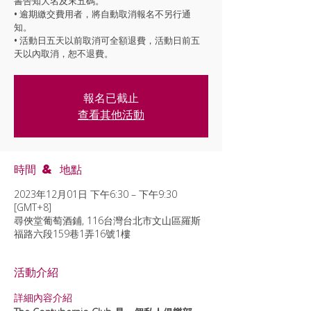
書告知大名及末五碼。
• 逾期繳交費用者，將自動取消報名不另行通
知。
• 活動日五天以前取消可全額退費，活動日前五
天以內取消，恕不退費。
報名已截止
查看其他活動
時間 & 地點
2023年12月01日 下午6:30 – 下午9:30
[GMT+8]
尋俠堂葡萄酒鋪, 116台灣台北市文山區羅斯
福路六段159巷1弄16號1樓
活動介紹
詳細內容介紹