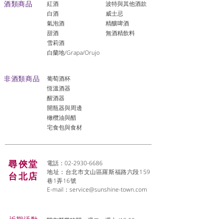
酒類商品
紅酒
波特與其他酒款
白酒
威士忌
氣泡酒
精釀啤酒
​甜酒
​無酒精飲料
雪莉酒
白蘭地/Grapa/Orujo
非酒類商品
葡萄酒杯
恆溫酒器
醒酒器
開瓶器與周邊
橄欖油與醋
宅食包與食材
尋俠堂
電話：02-2930-6686
地址：台北市文山區羅斯福路六段159
台北店
巷1弄16號
E-mail：
service@sunshine-town.com