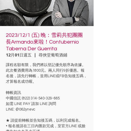
2023/12/1 (五) 晚：雪莉共犯團團
長Armando來啦！Contubernio
Taberna Der Guerrita
12月01日週五
  |  
尋俠堂葡萄酒鋪
課程名額有限，我們將以登記優先順序為依據。
此次餐酒費用為1800元。兩人同行9折優惠。報
名後，請先行轉帳，並用LINE或FB告知後五碼，
才算報名成功喔。
轉帳資訊
中國信託 (822) 314-540-329-665
如需 LINE PAY 請加 LINE 詢問
LINE: @062ynevc
★ 請提前轉帳並告知後五碼，以利完成報名。
• 報名後請在三日內匯款完成，至官方LINE 或臉