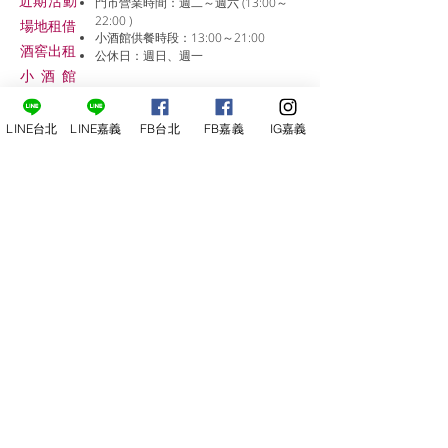
近期活動
門市營業時間：週二～週六 (13:00～
22:00 )
場地租借
小酒館供餐時段：13:00～21:00
​酒窖出租
公休日：週日、週一
小酒
館
線上報名
LINE台北
LINE嘉義
FB台北
FB嘉義
IG嘉義
尋俠堂
電話：05-2273-705
地址：
嘉義市光彩街248巷9號
嘉義店
E-mail：
service@sunshine-town.com