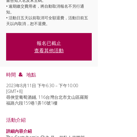
書告知大名及末五碼。
• 逾期繳交費用者，將自動取消報名不另行通
知。
• 活動日五天以前取消可全額退費，活動日前五
天以內取消，恕不退費。
報名已截止
查看其他活動
時間 & 地點
2023年8月11日 下午6:30 – 下午10:00
[GMT+8]
尋俠堂葡萄酒鋪, 116台灣台北市文山區羅斯
福路六段159巷1弄16號1樓
活動介紹
詳細內容介紹