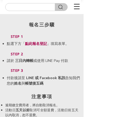
報名三步驟
STEP 1
點選下方「
點此
報名登記
」填寫表單。
STEP 2
請於
三日內轉帳
或使用 LINE Pay 付款
STEP 3
付款後請至
LINE 或 Facebook 私訊
告知我們
您的
姓名
與
帳號後五碼
​注意事項
逾期繳交費用者，將自動取消報名。
活動日
五天以前
取消可全額退費，活動日前五天
以內取消，恕不退費。