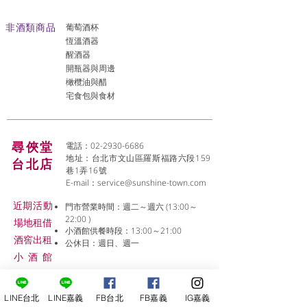
非酒類商品
葡萄酒杯
恆溫酒器
醒酒器
開瓶器與周邊
橄欖油與醋
宅食包與食材
尋俠堂
電話：02-2930-6686
地址：台北市文山區羅斯福路六段159
台北店
巷1弄16號
E-mail：
service@sunshine-town.com
近期活動
門市營業時間：週二～週六 (13:00～
22:00 )
場地租借
小酒館供餐時段：13:00～21:00
​酒窖出租
公休日：週日、週一
小酒
館
線上報名
LINE台北
LINE嘉義
FB台北
FB嘉義
IG嘉義