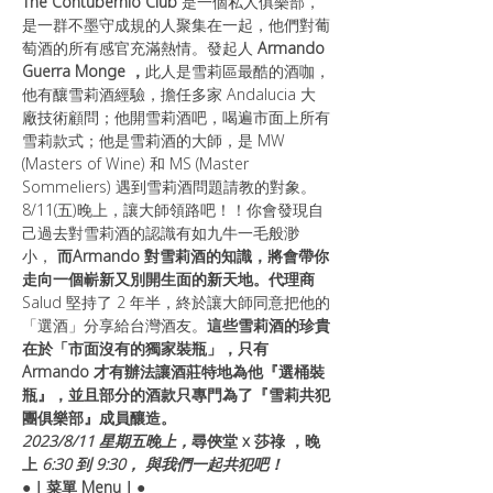
The Contubernio Club 
是一個私人俱樂部，
是一群不墨守成規的人聚集在一起，他們對葡
萄酒的所有感官充滿熱情。發起人
 Armando 
Guerra Monge ，
此人是雪莉區最酷的酒咖，
他有釀雪莉酒經驗，擔任多家 Andalucia 大
廠技術顧問；他開雪莉酒吧，喝遍市面上所有
雪莉款式；他是雪莉酒的大師，是 MW 
(Masters of Wine) 和 MS (Master 
Sommeliers) 遇到雪莉酒問題請教的對象。
8/11(五)晚上，讓大師領路吧！！你會發現自
己過去對雪莉酒的認識有如九牛一毛般渺
小，
 而Armando 對雪莉酒的知識，將會帶你
走向一個嶄新又別開生面的新天地。代理商 
Salud 堅持了 2 年半，終於讓大師同意把他的
「選酒」分享給台灣酒友。
這些雪莉酒的珍貴
在於「市面沒有的獨家裝瓶」，只有 
Armando 才有辦法讓酒莊特地為他『選桶裝
瓶』，並且部分的酒款只專門為了『雪莉共犯
團俱樂部』成員釀造。
2023/8/11 星期五晚上，
尋俠堂 x 莎祿 ，晚
上
 6:30 到 9:30， 與我們一起共犯吧！
●｜菜單 Menu｜●