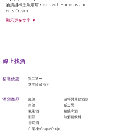
油漬甜椒墨魚塔塔 Coles with Hummus and 
nuts Cream
顯示更多文字 ▼
線上找酒
​精選優惠
買二送一
堂主珍藏75折
酒類商品
紅酒
波特與其他酒款
白酒
威士忌
氣泡酒
精釀啤酒
​甜酒
​無酒精飲料
雪莉酒
白蘭地/Grapa/Orujo