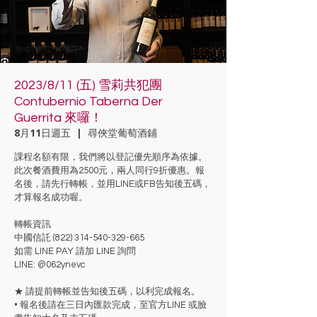
2023/8/11 (五) 雪莉共犯團
Contubernio Taberna Der
Guerrita 來囉！
8月11日週五
  |  
尋俠堂葡萄酒鋪
課程名額有限，我們將以登記優先順序為依據。
此次餐酒費用為2500元，兩人同行9折優惠。報
名後，請先行轉帳，並用LINE或FB告知後五碼，
才算報名成功喔。
轉帳資訊
中國信託 (822) 314-540-329-665
如需 LINE PAY 請加 LINE 詢問
LINE: @062ynevc
★ 請提前轉帳並告知後五碼，以利完成報名。
• 報名後請在三日內匯款完成，至官方LINE 或臉