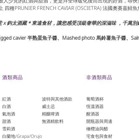
般人少見的紅酒與甜酒，更是拜全球暖化後而出現的好酒，尋俠
PRUNIER FRENCH CAVIAR (OSCIETRA) 法國奧賽
尋俠堂 x 鈞太酒藏＊東遠食材，讓您感受頂級奢華的深滋味 ，千萬別
ed cavier 半熟蛋魚子醬、Mashed photo 馬鈴薯魚子醬、Salm
酒類商品
非酒類商品
紅酒
波特與其他酒款
葡萄酒杯
白酒
威士忌
恆溫酒器
氣泡酒
精釀啤酒
醒酒器
​甜酒
​無酒精飲料
開瓶器與周邊
雪莉酒
橄欖油與醋
白蘭地/Grapa/Orujo
宅食包與食材