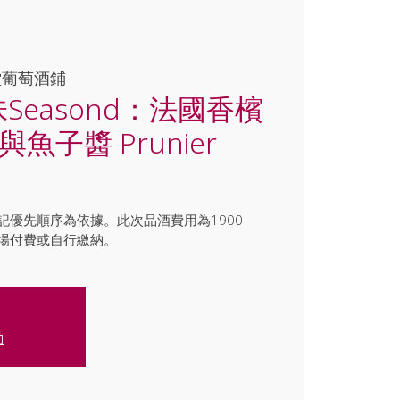
堂葡萄酒鋪
味Seasond：法國香檳
與魚子醬 Prunier
記優先順序為依據。此次品酒費用為1900
場付費或自行繳納。
動