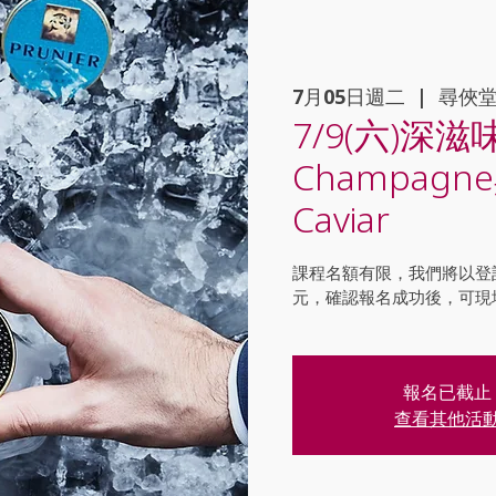
7月05日週二
  |  
尋俠
7/9(六)深滋
Champagne
Caviar
課程名額有限，我們將以登
元，確認報名成功後，可現
報名已截止
查看其他活