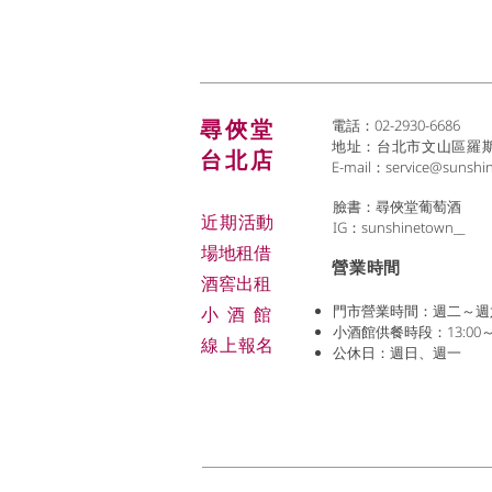
尋俠堂
電話：02-2930-6686
地址：台北市文山區羅斯福
台北店
E-mail：
service@sunshi
臉書：尋俠堂葡萄酒
近期活動
IG：sunshinetown__
場地租借
​營業時間
​酒窖出租
門市營業時間：週二～週六 (1
小酒
館
小酒館供餐時段：13:00～2
線上報名
公休日：週日、週一