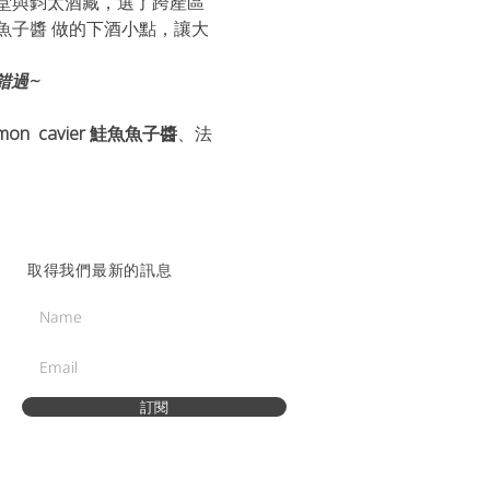
堂與鈞太酒藏，選了跨產區
嘉鱘魚魚子醬 做的下酒小點，讓大
錯過~
on  cavier 鮭魚魚子醬
、法
取得我們最新的訊息
訂閱