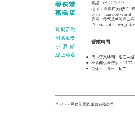
尋俠堂
電話：05-2273-705
地址：
嘉義市光彩街24
嘉義店
E-mail：
service@sunshi
臉書：尋俠堂葡萄酒＿嘉
IG：sunshinetown_chiay
近期活動
場地租借
​營業時間
小酒
館
線上報名
門市營業時間：週三～週日 (1
小酒館供餐時段：13:00～2
公休日：週ㄧ、周二
© 2026 尋俠堂國際創藝有限公司
禁止酒