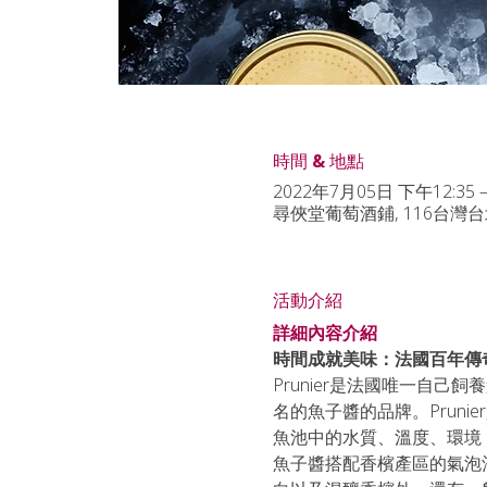
時間 & 地點
2022年7月05日 下午12:35 –
尋俠堂葡萄酒鋪, 116台灣
活動介紹
詳細內容介紹
時間成就美味：法國百年傳奇Pru
Prunier是法國唯一自
名的魚子醬的品牌。Pruni
魚池中的水質、溫度、環境
魚子醬搭配香檳產區的氣泡