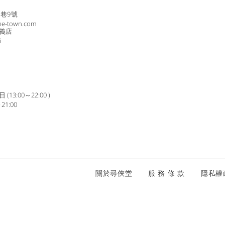
8巷9號
ne-town.com
義店
i
3:00～22:00 )
1:00
​關於尋俠堂
服 務 條 款
隱私
駕 酒後不開車 安