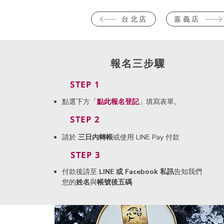
台北店
嘉義店
報名三步驟
STEP 1
點選下方「
點此
報名登記
」填寫表單。
STEP 2
請於
三日內轉帳
或使用 LINE Pay 付款
STEP 3
付款後請至
LINE 或 Facebook 私訊
告知我們
您的
姓名
與
帳號後五碼