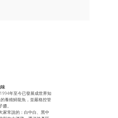
滋味
1994年至今已發展成世界知
嚴選的養殖鱘龍魚，並嚴格控管
子醬。
大家常說的：白中白、黑中