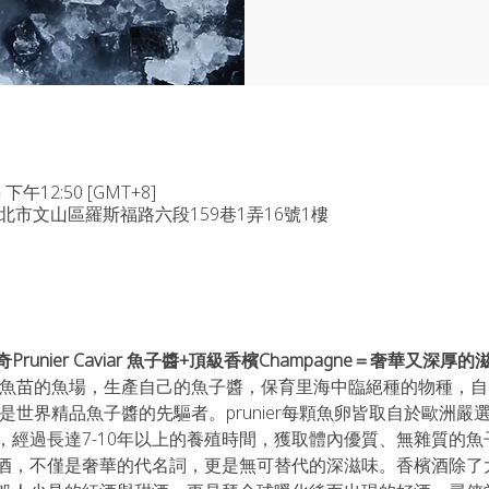
 下午12:50 [GMT+8]
台北市文山區羅斯福路六段159巷1弄16號1樓
nier Caviar 魚子醬+頂級香檳Champagne＝奢華又深厚的
己飼養魚苗的魚場，生產自己的魚子醬，保育里海中臨絕種的物種，自
er是世界精品魚子醬的先驅者。prunier每顆魚卵皆取自於歐洲
，經過長達7-10年以上的養殖時間，獲取體內優質、無雜質的魚
酒，不僅是奢華的代名詞，更是無可替代的深滋味。香檳酒除了