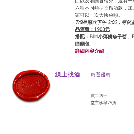
白以及混釀香檳外，還有一
六種不同類型香檳酒款，加上 四種
家可以一次大快朵頤。
7/9星期六下午 2:00，
品酒費：1900元
搭配：Blini小薄餅魚子醬、Egg
國
麵包
詳細內容介紹
線上找酒
​精選優惠
買二送一
堂主珍藏75折