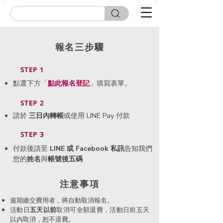
報名三步驟
STEP 1
點選下方「
點此
報名登記
」填寫表單。
STEP 2
請於
三日內轉帳
或使用 LINE Pay 付款
STEP 3
付款後請至
LINE 或 Facebook 私訊
告知我們
您的
姓名
與
帳號後五碼
​注意事項
逾期繳交費用者，將自動取消報名。
活動日
五天以前
取消可全額退費，活動日前五天
以內取消，恕不退費。