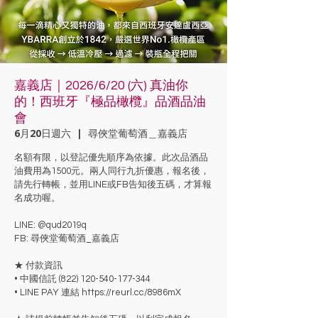
嘉義店｜2026/6/20 (六) 真油你
的！西班牙『極品橄欖』品酒品油
會
6月20日週六
  |  
尋俠堂葡萄酒＿嘉義店
名額有限，以登記優先順序為依據。此次品酒品
油費用為1500元。兩人同行九折優惠，報名後，
請先行轉帳，並用LINE或FB告知後五碼，才算報
名成功喔。
LINE: @qud2019q
FB: 尋俠堂葡萄酒_嘉義店
★ 付款資訊
• 中國信託 (822) 120-540-177-344
• LINE PAY 連結 https://reurl.cc/8986mX