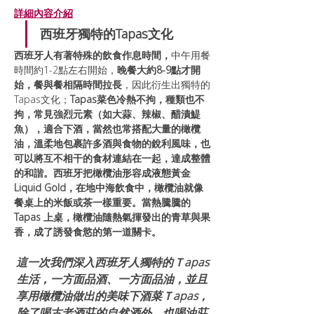
詳細內容介紹
西班牙獨特的Tapas文化
西班牙人有著特殊的飲食作息時間，
中午用餐
時間約1-2點左右開始，
晚餐大約8-9點才開
始，餐與餐相隔時間拉長
，因此衍生出獨特的
Tapas文化；
Tapas菜色冷熱不拘，種類也不
拘，常見強烈元素（如大蒜、辣椒、醋漬鯷
魚），適合下酒，當然也常搭配大量的橄欖
油，溫柔地包裹許多酒與食物的銳利風味，也
可以將互不相干的食材連結在一起，達成整體
的和諧。西班牙把橄欖油形容成液態黃金
Liquid Gold，在地中海飲食中，橄欖油就像
餐桌上的米飯或茶一樣重要。當熱騰騰的 
Tapas 上桌，橄欖油隨熱氣揮發出的青草與果
香，成了誘發食慾的第一道關卡。
這一次我們深入西班牙人獨特的Ｔapas
生活，一方面品酒、一方面品油，並且
享用橄欖油做出的美味下酒菜Ｔapas，
除了喝古老酒莊的自然酒外，也喝油莊