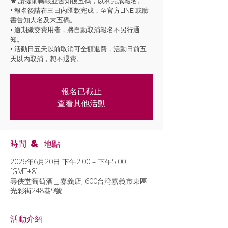
★ 請提前轉帳並告知後五碼，以利完成報名。
• 報名後請在三日內匯款完成，至官方LINE 或臉
書告知大名及末五碼。
• 逾期繳交費用者，將自動取消報名不另行通
知。
• 活動日五天以前取消可全額退費，活動日前五
天以內取消，恕不退費。
報名已截止
查看其他活動
時間 & 地點
2026年6月20日 下午2:00 – 下午5:00
[GMT+8]
尋俠堂葡萄酒＿嘉義店, 600台湾嘉義市東區
光彩街248巷9號
活動介紹