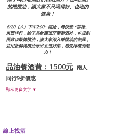
的橄欖油，讓大家不只喝得好、也吃的
健康！
6/20（六）下午2:00~ 開始，尋俠堂 *莎祿、
東西洋行，除了品飲西班牙葡萄酒外，也規劃
兩款頂級橄欖油，讓大家深入橄欖油的差異，
並用新鮮橄欖油做出五道好菜，感受橄欖的魅
力！
品油餐酒費
：1500元
兩人
同行9折優惠
顯示更多文字 ▼
線上找酒