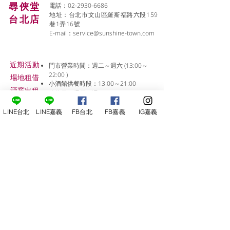
尋俠堂
電話：02-2930-6686
地址：台北市文山區羅斯福路六段159
台北店
巷1弄16號
E-mail：
service@sunshine-town.com
近期活動
門市營業時間：週二～週六 (13:00～
22:00 )
場地租借
小酒館供餐時段：13:00～21:00
​酒窖出租
公休日：週日、週一
小酒
館
LINE台北
LINE嘉義
FB台北
FB嘉義
IG嘉義
線上報名