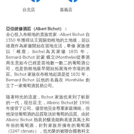
​台北店
嘉義店
亞伯彼修酒莊（Albert Bichot）：
全心投入布根地的貴族世家 -Albert Bichot 自
1350 年獲得法王賞賜勃根地的土地後，並以
雄鹿作為家徽開始在當地生活，畢修 家族便
以「雌鹿」(biche)為其家徽 1831 年，
Bernard-Bichot 於蒙 蝶立(Monthelie)從事酒
商生意如今已經是當地數一數二的葡萄酒公
司，也是勃根地最早開始拓展海外市場的酒
莊。Bichot 家族在布根地起源是從 1831 年，
Bernard Bichot 以他的名義在 Monthélie 創
立了一家葡萄酒貿易公司。
隨著時光的流逝，Bichot 家族也來到了嶄新
的一代，現任莊主，Albéric Bichot於 1996
年接管了公司。儘管他完全尊重家庭傳統，但
他深信葡萄酒的品質取決於葡萄的品質。由於
Albéric Bichot 熱衷於釀造能夠表達其風土和
年份的葡萄酒，針對家族所擁有的葡萄園
（1247 climats），也光榮的被聯合國教科文