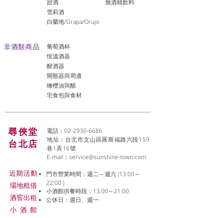
​甜酒
​無酒精飲料
雪莉酒
白蘭地/Grapa/Orujo
非酒類商品
葡萄酒杯
恆溫酒器
醒酒器
開瓶器與周邊
橄欖油與醋
宅食包與食材
尋俠堂
電話：02-2930-6686
地址：台北市文山區羅斯福路六段159
台北店
巷1弄16號
E-mail：
service@sunshine-town.com
近期活動
門市營業時間：週二～週六 (13:00～
22:00 )
場地租借
小酒館供餐時段：13:00～21:00
​酒窖出租
公休日：週日、週一
小酒
館