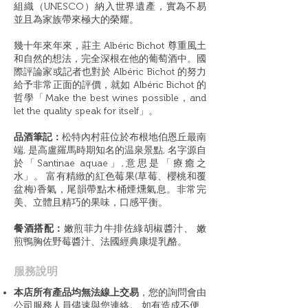
組織（UNESCO）納入世界遺產，實為不易
並且為家族帶來極大的榮耀。
幾十年來年來，莊主 Albéric Bichot 尊重風土
和自然的想法，完全深根在他的葡萄酒中。國
際評論家或記者也對於 Albéric Bichot 的努力
給予非常正面的評價，就如 Albéric Bichot 的
哲學「Make the best wines possible，and
let the quality speak for itself」。
品酒筆記：
松特內村莊位於布根地伯恩丘最南
端, 是高盧羅馬時期知名的温泉景點, 名字源自
於「Santinae aquae」,意思是「療癒之
水」。 富有精緻的紅色莓果(草莓、櫻桃和覆
盆梅)香氣，尾韻帶點木桶煙燻氣息。非常完
美、立體且精巧的果味，口感平衡。
餐酒搭配：
嫩煎菲力牛排佐綠胡椒醬汁、 嫩
煎鴨胸佐野莓醬汁、法國經典康堤乳酪。
​服務說明
本店所有產品均無法線上交易
，您的詢問會由
公司服務人員儘速與您連絡。 如有造成不便