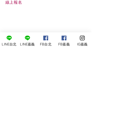
線上報名
LINE台北
LINE嘉義
FB台北
FB嘉義
IG嘉義
尋俠堂
電話：05-2273-705
地址：
嘉義市光彩街248巷9號
嘉義店
E-mail：
service@sunshine-town.com
近期活動
門市營業時間：週三～週日 (13:00～
22:00 )
場地租借
小酒館供餐時段：13:00～21:00
小酒
館
公休日：週ㄧ、周二
線上報名