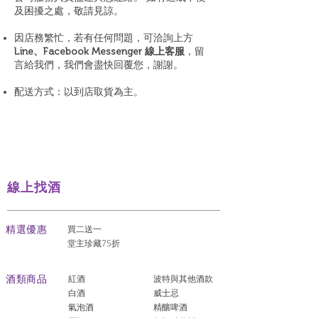
及困擾之處，敬請見諒。
因店務繁忙，若有任何問題，可洽詢上方
Line、Facebook Messenger 線上客服
，留
言給我們，我們會盡快回覆您，謝謝。
配送方式：以到店取貨為主。
線上找酒
​精選優惠
買二送一
堂主珍藏75折
酒類商品
紅酒
波特與其他酒款
白酒
威士忌
氣泡酒
精釀啤酒