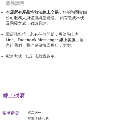
​服務說明
本店所有產品均無法線上交易
，您的詢問會由
公司服務人員儘速與您連絡。 如有造成不便
及困擾之處，敬請見諒。
因店務繁忙，若有任何問題，可洽詢上方
Line、Facebook Messenger 線上客服
，留
言給我們，我們會盡快回覆您，謝謝。
配送方式：以到店取貨為主。
線上找酒
​精選優惠
買二送一
堂主珍藏75折