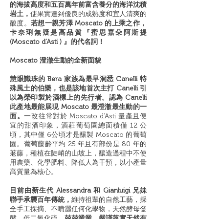
的海拔高度和五百萬年前富含養分的海洋沈積
岩土，
使果實達到優良的成熟度和宜人清爽的
酸度。
若想一親芳澤 Moscato 的上乘之作，
卡奈琍無疑是高品質『蜜思嘉朵阿斯提
(Moscato d’Asti ) 』的代名詞！
Moscato 澄澈生動的全新面貌
慧眼識珠的 Bera 家族為最早洞悉 Canelli 特
殊風土的伯樂，也是該地首次主打 Canelli 引
以為榮印製於酒標上的先行者。認為 Canelli
此產地最能展現 Moscato 最澄澈最生動的一
面。
一改往常對於 Moscato d’Asti 量產且便
宜的甜酒印象，酒莊葡萄園總面積僅 12 公
頃，其中僅 6公頃才是釀製 Moscato 的葡萄
園。葡萄藤齡平均 25 年且有部份是 80 年的
荖藤，種植在陡峭的山坡上，釀造過程中不使
用農藥、化學肥料、降低人為干預，以小產量
高質量為核心。
目前由新生代 Alessandra 和 Gianluigi 兄妹
聯手承襲百年傳統，
維持祖輩的自然工藝，採
全手工採摘、不噴灑任何化學物，天然酵母發
酵，低二氧化硫。
兢兢業業、嚴謹落實天然有