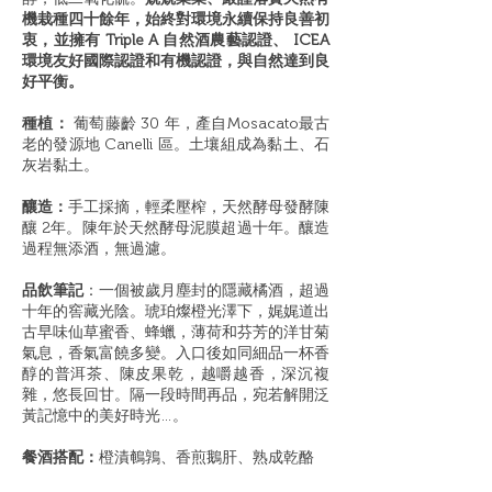
機栽種四十餘年，始終對環境永續保持良善初
衷，並擁有 Triple A 自然酒農藝認證、 ICEA
環境友好國際認證和有機認證，與自然達到良
好平衡。
種植：
葡萄藤齡 30 年，產自Mosacato最古
老的發源地 Canelli 區。土壤組成為黏土、石
灰岩黏土。
釀造：
手工採摘，輕柔壓榨，天然酵母發酵陳
釀 2年。陳年於天然酵母泥膜超過十年。釀造
過程無添酒，無過濾。
品飲筆記
：一個被歲月塵封的隱藏橘酒，超過
十年的窖藏光陰。琥珀燦橙光澤下，娓娓道出
古早味仙草蜜香、蜂蠟，薄荷和芬芳的洋甘菊
氣息，香氣富饒多變。入口後如同細品一杯香
醇的普洱茶、陳皮果乾，越嚼越香，深沉複
雜，悠長回甘。隔一段時間再品，宛若解開泛
黃記憶中的美好時光…。
餐酒搭配：
橙漬鵪鶉、香煎鵝肝、熟成乾酪