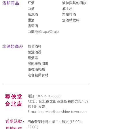
酒類商品
紅酒
波特與其他酒款
白酒
威士忌
氣泡酒
精釀啤酒
​甜酒
​無酒精飲料
雪莉酒
白蘭地/Grapa/Orujo
非酒類商品
葡萄酒杯
恆溫酒器
醒酒器
開瓶器與周邊
橄欖油與醋
宅食包與食材
尋俠堂
電話：02-2930-6686
地址：台北市文山區羅斯福路六段159
台北店
巷1弄16號
E-mail：
service@sunshine-town.com
近期活動
門市營業時間：週二～週六 (13:00～
22:00 )
場地租借