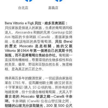
​台北店
嘉義店
Bera Vittorio e Figli 貝拉・維多里奧酒莊：
貝拉家族是個迷人的家族，生產的葡萄酒同樣
迷人。Alessandra 和她的兄弟 Gianluigi 位於
Asti 地區的卡奈琍鎮 (Canelli) ，遵循家族傳
統，生產該地區的典型葡萄酒。
貝拉 (Bera)
的歷史 Moscato 息息相關，她的父親
Vittorio 於1964 年第一個將自己的莫斯卡托
裝瓶，而不是將葡萄出售給合作社。
葡萄園一
直採用有機種植，尊重環境的生物多樣性和自
然美景。藥草、野花和豆類自然生長，無需種
植。是為真正的工匠之作。
傳承兩百多年的釀酒世家，一切起源由家族祖
輩在 1785 年。從馬爾他騎士團 (創立於首次
十字軍東征) 購入 10 公頃的地，所持有的田
地雖貧瘠，但十分適合種植葡萄園，尤其入手
最古老的 Moscato 發源之鄉—Canelli 卡奈
琍。
卡奈琍鎮 (Canelli) 位在山巒丘陵之間，
朝陽的山坡充分汲取陽光，200 至 500 公尺