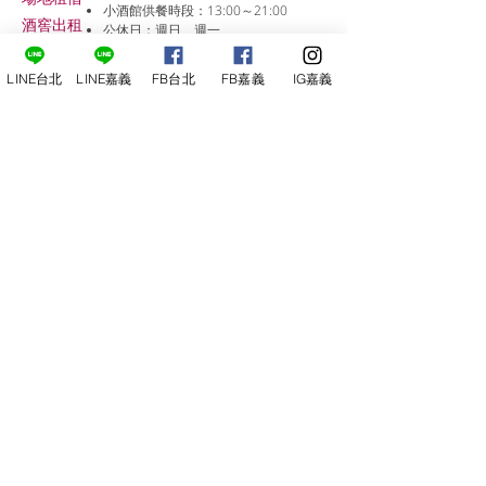
小酒館供餐時段：13:00～21:00
​酒窖出租
公休日：週日、週一
小酒
館
線上報名
LINE台北
LINE嘉義
FB台北
FB嘉義
IG嘉義
尋俠堂
電話：05-2273-705
地址：
嘉義市光彩街248巷9號
嘉義店
E-mail：
service@sunshine-town.com
近期活動
門市營業時間：週三～週日 (13:00～
22:00 )
場地租借