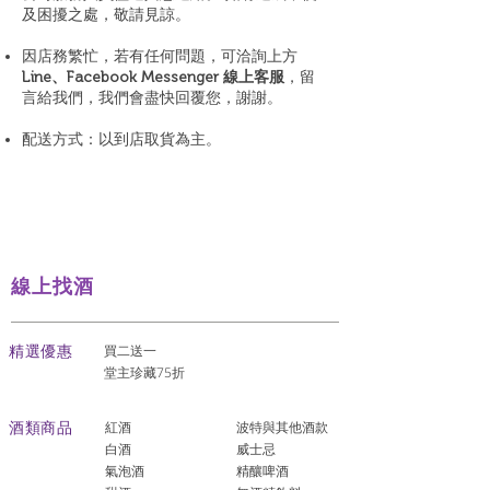
及困擾之處，敬請見諒。
因店務繁忙，若有任何問題，可洽詢上方
Line、Facebook Messenger 線上客服
，留
言給我們，我們會盡快回覆您，謝謝。
配送方式：以到店取貨為主。
線上找酒
​精選優惠
買二送一
堂主珍藏75折
酒類商品
紅酒
波特與其他酒款
白酒
威士忌
氣泡酒
精釀啤酒