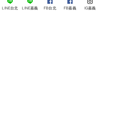
線上報名
LINE台北
LINE嘉義
FB台北
FB嘉義
IG嘉義
尋俠堂
電話：05-2273-705
地址：
嘉義市光彩街248巷9號
嘉義店
E-mail：
service@sunshine-town.com
近期活動
門市營業時間：週三～週日 (13:00～
22:00 )
場地租借
小酒館供餐時段：13:00～21:00
小酒
館
公休日：週ㄧ、周二
線上報名