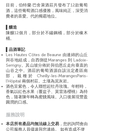
目前，伯特蘭·巴舍萊酒莊共發布了12款葡萄
酒，這些葡萄酒口感優雅，風味純正，深受消
費者的喜愛。代的獨霸地位。
▌釀造
陳釀12個月，部分於不鏽鋼桶，部分於橡木
桶。
▌品酒筆記
Les Hautes Côtes de Beaune 由連綿的山丘
與谷地組成，自西側從Maranges 到 Ladoix-
Serrigny。其山坡分佈於與伯恩丘走向垂直的
山谷之中。酒莊的葡萄酒源自該法定產區南
部，栽種於 Cheilly-les-MarangesParis-
l’Hôpital 兩個村莊。土壤為泥灰岩。
酒色呈紫色，令人聯想起牡丹玫瑰。年輕時，
香氣以紅色水果（覆盆子、莫雷洛櫻桃）為特
色，隨著陳年轉為蜜餞風味。入口後展現豐盈
圓潤的口感。
​服務說明
本店所有產品均無法線上交易
，您的詢問會由
公司服務人員儘速與您連絡。 如有造成不便