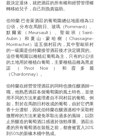
親決定退休，就把酒莊的所有權和經營管理權
轉移給兒子，自己則負責協助。
伯特蘭·巴舍萊酒莊的葡萄園總佔地面積為12
公頃，分布在馬朗日、玻瑪（Pommard）、
默爾索（Meursault）、聖歐班（Saint-
Aubin）和夏山-蒙哈榭（Chassagne-
Montrachet）這五個村莊內，其中聖歐班村
的一級園是伯特蘭接管酒莊後才決定購買的。
這些葡萄園以種植紅葡萄為主，只有約2公頃
的土地用於種植白葡萄，主要種植品種為黑皮
諾（Pinot Noir）和霞多麗
（Chardonnay）。
伯特蘭在經營管理酒莊的同時也擔任釀酒師一
職，他熟悉酒莊各個葡萄園的風土特色，並使
用不同的方法來處理產自不同村莊的葡萄。例
如，對於在馬朗日村收成的葡萄，由於它們果
香十分濃郁，因此伯特蘭在釀酒過程中采取輕
微壓榨的方法來避免萃取出過多的風味，以防
止所釀造的葡萄酒口感過於強勁厚重。酒莊出
產的所有葡萄酒在裝瓶之前，都會被置入20%
到50%的新橡木桶中熟成。