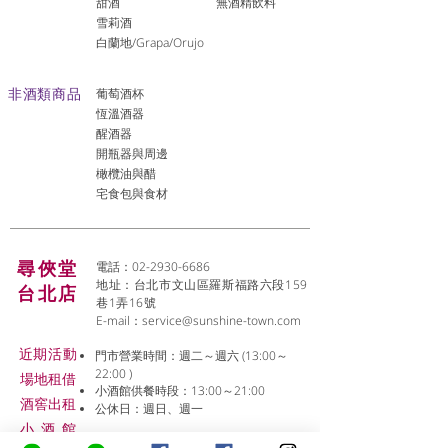
​甜酒
​無酒精飲料
雪莉酒
白蘭地/Grapa/Orujo
非酒類商品
葡萄酒杯
恆溫酒器
醒酒器
開瓶器與周邊
橄欖油與醋
宅食包與食材
尋俠堂
電話：02-2930-6686
地址：台北市文山區羅斯福路六段159
台北店
巷1弄16號
E-mail：
service@sunshine-town.com
近期活動
門市營業時間：週二～週六 (13:00～
22:00 )
場地租借
小酒館供餐時段：13:00～21:00
​酒窖出租
公休日：週日、週一
小酒
館