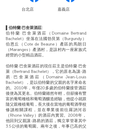
​台北店
嘉義店
▌伯特蘭·巴舍萊酒莊:
伯特蘭·巴舍萊酒莊（Domaine Bertrand
Bachelet）坐落在法國勃艮第（Burgundy）
伯恩丘（Cote de Beaune）產區的馬朗日
（Maranges）產酒村，是該村內一座家族式
經營的小型精品酒莊。
伯特蘭·巴舍萊酒莊的現任莊主是伯特蘭·巴舍
萊（Bertrand Bachelet），它的原名為讓-路
易·巴舍萊酒莊（Domaine Jean-Louis
Bachelet），是以伯特蘭的父親的名字來命名
的。2010年，年僅20多歲的伯特蘭接管酒莊
後便為其更名。伯特蘭雖然年輕，但卻擁有豐
富的葡萄種植和葡萄酒釀造經驗，他從小就跟
隨父親種植葡萄，長大後在當地的葡萄酒學校
修讀相關課程，並在畢業後前往羅訥河谷
（Rhone Valley）的酒莊內實習。2008年，
他回到父親讓-路易的酒莊，獨立掌管著其中
3.5公頃的葡萄園。兩年之後，年事已高的父