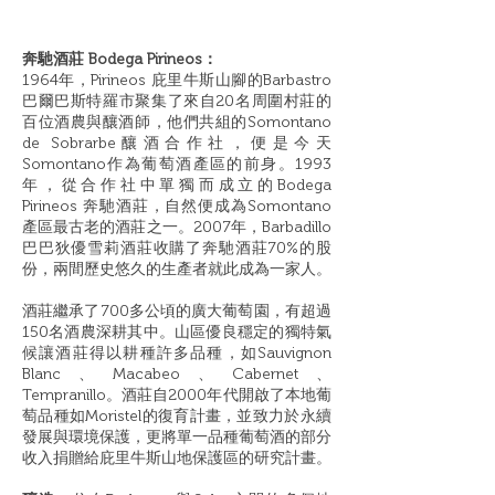
奔馳酒莊 Bodega Pirineos：
1964年，Pirineos 庇里牛斯山腳的Barbastro
巴爾巴斯特羅市聚集了來自20名周圍村莊的
百位酒農與釀酒師，他們共組的Somontano
de Sobrarbe釀酒合作社，便是今天
Somontano作為葡萄酒產區的前身。1993
年，從合作社中單獨而成立的Bodega
Pirineos 奔馳酒莊，自然便成為Somontano
產區最古老的酒莊之一。2007年，Barbadillo
巴巴狄優雪莉酒莊收購了奔馳酒莊70%的股
份，兩間歷史悠久的生產者就此成為一家人。
酒莊繼承了700多公頃的廣大葡萄園，有超過
150名酒農深耕其中。山區優良穩定的獨特氣
候讓酒莊得以耕種許多品種，如Sauvignon
Blanc、Macabeo、Cabernet、
Tempranillo。酒莊自2000年代開啟了本地葡
萄品種如Moristel的復育計畫，並致力於永續
發展與環境保護，更將單一品種葡萄酒的部分
收入捐贈給庇里牛斯山地保護區的研究計畫。