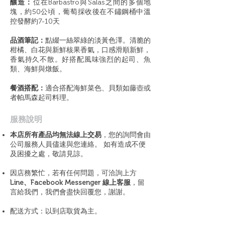
釀造：
位在Barbastro與Salas之間的多個地
塊，約50公頃，葡萄採收後在不鏽鋼桶中溫
控發酵約7-10天
品酒筆記：
點綴一絲翠綠的淡黃色澤。清脆的
柑橘、白花與新鮮核果香氣，口感滑順新鮮，
香氣持久不散。好搭配風味強烈的起司、魚
類、海鮮與燉飯。
餐酒搭配：
適合搭配海鮮菜色、貝類如藤壺或
者帕馬森起司料理。
​服務說明
本店所有產品均無法線上交易
，您的詢問會由
公司服務人員儘速與您連絡。 如有造成不便
及困擾之處，敬請見諒。
因店務繁忙，若有任何問題，可洽詢上方
Line、Facebook Messenger 線上客服
，留
言給我們，我們會盡快回覆您，謝謝。
配送方式：以到店取貨為主。