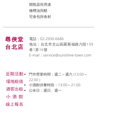
開瓶器與周邊
橄欖油與醋
宅食包與食材
尋俠堂
電話：02-2930-6686
地址：台北市文山區羅斯福路六段159
台北店
巷1弄16號
E-mail：
service@sunshine-town.com
近期活動
門市營業時間：週二～週六 (13:00～
22:00 )
場地租借
小酒館供餐時段：13:00～21:00
​酒窖出租
公休日：週日、週一
小酒
館
線上報名