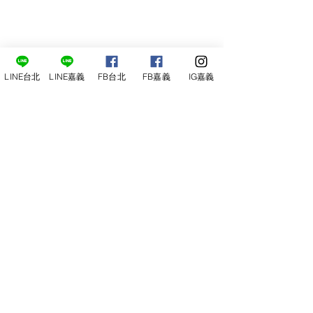
LINE台北
LINE嘉義
FB台北
FB嘉義
IG嘉義
尋俠堂
電話：05-2273-705
地址：
嘉義市光彩街248巷9號
嘉義店
E-mail：
service@sunshine-town.com
近期活動
門市營業時間：週三～週日 (13:00～
22:00 )
場地租借
小酒館供餐時段：13:00～21:00
小酒
館
公休日：週ㄧ、周二
線上報名