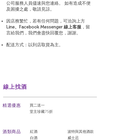
公司服務人員儘速與您連絡。 如有造成不便
及困擾之處，敬請見諒。
因店務繁忙，若有任何問題，可洽詢上方
Line、Facebook Messenger 線上客服
，留
言給我們，我們會盡快回覆您，謝謝。
配送方式：以到店取貨為主。
線上找酒
​精選優惠
買二送一
堂主珍藏75折
酒類商品
紅酒
波特與其他酒款
白酒
威士忌