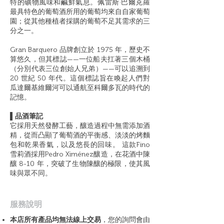
特的礦物風味和鹹鮮氣息。佩雷斯·巴爾克羅
最具特色的葡萄酒所用的葡萄均來自自家葡萄
園；從其他種植者採購的葡萄不足其需求的三
分之一。
Gran Barquero 品牌創立於 1975 年，歷史不
算悠久，但其標誌——一位船夫扛著三個木桶
（分別代表三位創始人兄弟）——可以追溯到
20 世紀 50 年代。這個標誌旨在喚起人們對
瓜達爾基維爾河可以通航至科爾多瓦的時代的
記憶。
▌
品酒筆記
它採用天然發酵工藝，釀造過程中無需添加酒
精，從而凸顯了葡萄酒的平衡感、淡淡的烤麵
包和乾果香氣，以及悠長的回味。 這款Fino
雪莉酒採用Pedro Ximénez釀造，在花酒中陳
釀 8-10 年，突破了生物陳釀的極限，使其風
味與眾不同。
​服務說明
本店所有產品均無法線上交易
，您的詢問會由