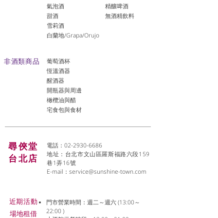
氣泡酒
精釀啤酒
​甜酒
​無酒精飲料
雪莉酒
白蘭地/Grapa/Orujo
非酒類商品
葡萄酒杯
恆溫酒器
醒酒器
開瓶器與周邊
橄欖油與醋
宅食包與食材
尋俠堂
電話：02-2930-6686
地址：台北市文山區羅斯福路六段159
台北店
巷1弄16號
E-mail：
service@sunshine-town.com
近期活動
門市營業時間：週二～週六 (13:00～
22:00 )
場地租借