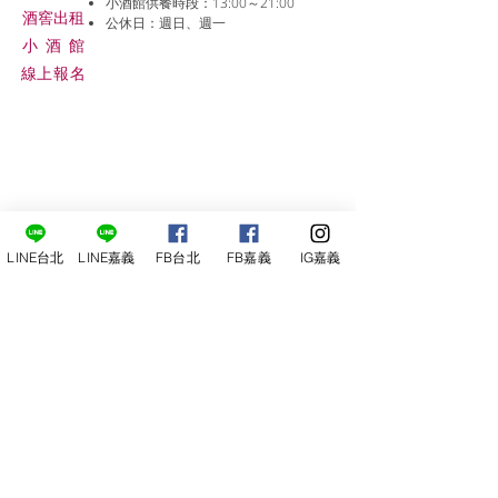
小酒館供餐時段：13:00～21:00
​酒窖出租
公休日：週日、週一
小酒
館
線上報名
LINE台北
LINE嘉義
FB台北
FB嘉義
IG嘉義
尋俠堂
電話：05-2273-705
地址：
嘉義市光彩街248巷9號
嘉義店
E-mail：
service@sunshine-town.com
近期活動
門市營業時間：週三～週日 (13:00～