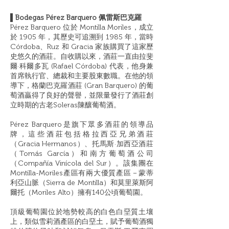
▌Bodegas Pérez Barquero 佩雷斯巴克羅
Pérez Barquero 位於 Montilla Moriles，成立
於 1905 年，其歷史可追溯到 1985 年，當時
Córdoba、Ruz 和 Gracia 家族購買了這家歷
史悠久的酒莊。
自收購以來，酒莊一直由拉斐
爾·科爾多瓦 (Rafael Córdoba) 代表，他身兼
首席執行官、總裁和主要股東數職。在他的領
導下，格蘭巴克羅酒莊 (Gran Barquero) 的葡
萄酒贏得了良好的聲譽，並限量發行了酒莊創
立時期的古老Soleras陳釀葡萄酒。
Pérez Barquero是旗下眾多酒莊的領導品
牌，這些酒莊包括格拉西亞兄弟酒莊
（Gracia Hermanos）、托馬斯·加西亞酒莊
（Tomás García）和南方葡萄酒公司
（Compañía Vinícola del Sur）。該集團在
Montilla-Moriles產區有兩大優質產區－蒙蒂
利亞山脈（Sierra de Montilla）和莫里萊斯阿
爾托（Moriles Alto）擁有140公頃葡萄園。
頂級葡萄園位於地勢較高的白色白堊質土壤
上，類似雪莉酒產區的白堊土，賦予葡萄酒獨