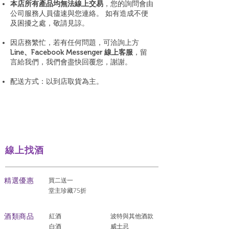
本店所有產品均無法線上交易
，您的詢問會由
公司服務人員儘速與您連絡。 如有造成不便
及困擾之處，敬請見諒。
因店務繁忙，若有任何問題，可洽詢上方
Line、Facebook Messenger 線上客服
，留
言給我們，我們會盡快回覆您，謝謝。
配送方式：以到店取貨為主。
線上找酒
​精選優惠
買二送一
堂主珍藏75折
酒類商品
紅酒
波特與其他酒款
白酒
威士忌