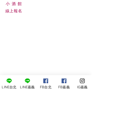
小酒
館
線上報名
尋俠堂
電話：05-2273-705
LINE台北
LINE嘉義
FB台北
FB嘉義
IG嘉義
地址：
嘉義市光彩街248巷9號
嘉義店
E-mail：
service@sunshine-town.com
近期活動
門市營業時間：週三～週日 (13:00～
22:00 )
場地租借
小酒館供餐時段：13:00～21:00
小酒
館
公休日：週ㄧ、周二