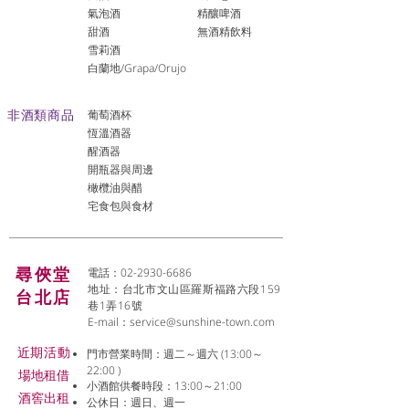
氣泡酒
精釀啤酒
​甜酒
​無酒精飲料
雪莉酒
白蘭地/Grapa/Orujo
非酒類商品
葡萄酒杯
恆溫酒器
醒酒器
開瓶器與周邊
橄欖油與醋
宅食包與食材
尋俠堂
電話：02-2930-6686
地址：台北市文山區羅斯福路六段159
台北店
巷1弄16號
E-mail：
service@sunshine-town.com
近期活動
門市營業時間：週二～週六 (13:00～
22:00 )
場地租借
小酒館供餐時段：13:00～21:00
​酒窖出租
公休日：週日、週一