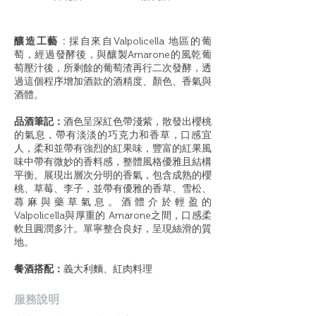
釀造工藝 :
採自來自Valpolicella 地區的葡
萄，經過發酵後，與釀製Amarone的風乾葡
萄壓汁後，所剩餘的葡萄渣再行二次發酵，透
過這個程序增加酒款的酒精度、顏色、香氣與
酒體。
品酒筆記：
酒色呈深紅色帶淺紫，散發出櫻桃
的氣息，帶有淡淡的巧克力和香草，口感宜
人，柔和並帶有強烈的紅果味，豐富的紅果風
味中帶有微妙的香料感，整體風格優雅且結構
平衡。展現出層次分明的香氣，包含成熟的櫻
桃、草莓、李子，並帶有優雅的香草、雪松、
蕁麻與藥草氣息。酒體介於輕盈的
Valpolicella與厚重的 Amarone之間，口感柔
軟且圓潤多汁。單寧整合良好，呈現絲滑的質
地。
餐酒搭配：
義大利麵、紅肉料理
​服務說明