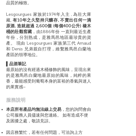
品質的極致。
Lesgourgues 家族於1974年入主 , 為壯大庫
藏,
有10年之久堅持只釀存, 不賣出任何一滴
原酒, 造就超過 2,600個 (每個400公升) 橡木
桶的壯觀窖藏
，由1886年份 一直到最近生產
年份，分別熟成，是雅馬邑地區最珍貴的資
產。 現由 Lesgourgues 家族第三代 Arnaud
和 Denis 兄弟親自打理，維繫雅馬邑白蘭地
產區的領導地位。
▌品酒筆記
最原始的沒有經過木桶修飾的風味，呈現出來
的是雅馬邑白蘭地最原始的風味，純粹的果
香，最能感受到葡萄本身的富裕的香氣與迷人
的果實感~
​服務說明
本店所有產品均無法線上交易
，您的詢問會由
公司服務人員儘速與您連絡。 如有造成不便
及困擾之處，敬請見諒。
因店務繁忙，若有任何問題，可洽詢上方