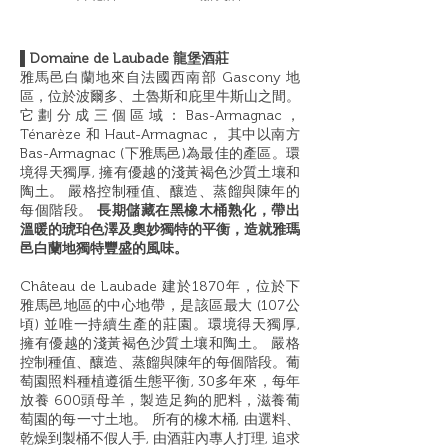
▌Domaine de Laubade 龍堡酒莊
雅馬邑白蘭地來自法國西南部 Gascony 地
區，位於波爾多、土魯斯和庇里牛斯山之間。
它劃分成三個區域：Bas-Armagnac，
Ténarèze 和 Haut-Armagnac， 其中以南方
Bas-Armagnac (下雅馬邑)為最佳的產區。環
境得天獨厚, 擁有優越的淺黃褐色沙質土壤和
陶土。 嚴格控制種值、釀造、蒸餾與陳年的
每個階段。
長期儲藏在黑橡木桶熟化，帶出
溫暖的琥珀色澤及奧妙獨特的平衡，造就雅瑪
邑白蘭地獨特豐盛的風味。
Château de Laubade 建於1870年，位於下
雅馬邑地區的中心地帶，是該區最大 (107公
頃) 並唯一持續生產的莊園。環境得天獨厚,
擁有優越的淺黃褐色沙質土壤和陶土。 嚴格
控制種值、釀造、蒸餾與陳年的每個階段。葡
萄園照料種植遵循生態平衡, 30多年來，每年
放養 600頭母羊，製造足夠的肥料，滋養葡
萄園的每一寸土地。 所有的橡木桶, 由選料、
乾燥到製桶不假人手, 由酒莊內專人打理, 追求