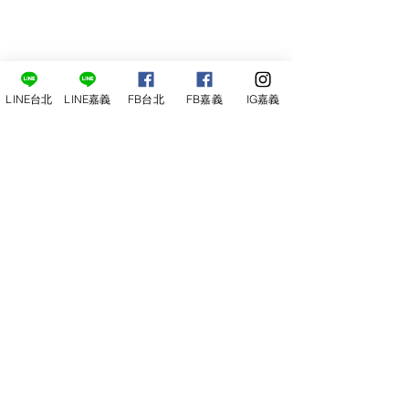
LINE台北
LINE嘉義
FB台北
FB嘉義
IG嘉義
尋俠堂
電話：05-2273-705
地址：
嘉義市光彩街248巷9號
嘉義店
E-mail：
service@sunshine-town.com
近期活動
門市營業時間：週三～週日 (13:00～
22:00 )
場地租借
小酒館供餐時段：13:00～21:00
小酒
館
公休日：週ㄧ、周二
線上報名