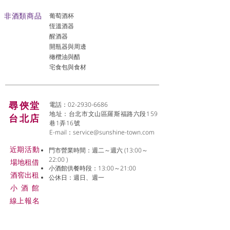
非酒類商品
葡萄酒杯
恆溫酒器
醒酒器
開瓶器與周邊
橄欖油與醋
宅食包與食材
尋俠堂
電話：02-2930-6686
地址：台北市文山區羅斯福路六段159
台北店
巷1弄16號
E-mail：
service@sunshine-town.com
近期活動
門市營業時間：週二～週六 (13:00～
22:00 )
場地租借
小酒館供餐時段：13:00～21:00
​酒窖出租
公休日：週日、週一
小酒
館
線上報名