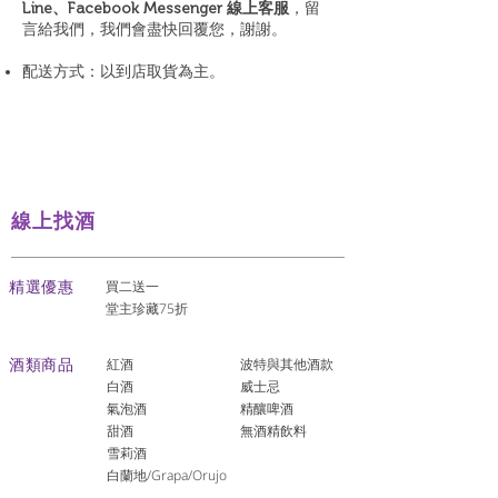
Line、Facebook Messenger 線上客服
，留
言給我們，我們會盡快回覆您，謝謝。
配送方式：以到店取貨為主。
線上找酒
​精選優惠
買二送一
堂主珍藏75折
酒類商品
紅酒
波特與其他酒款
白酒
威士忌
氣泡酒
精釀啤酒
​甜酒
​無酒精飲料
雪莉酒
白蘭地/Grapa/Orujo