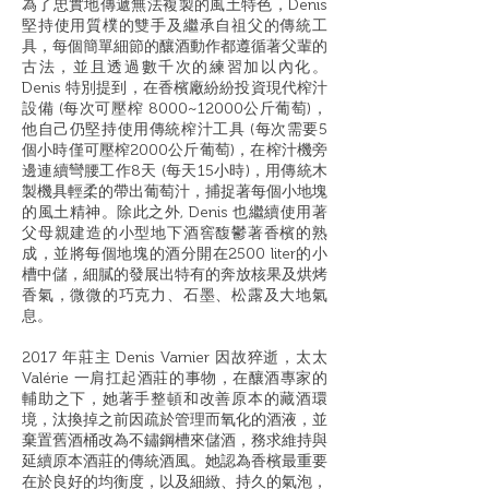
為了忠實地傳遞無法複製的風土特色，Denis
堅持使用質樸的雙手及繼承自祖父的傳統工
具，每個簡單細節的釀酒動作都遵循著父輩的
古法，並且透過數千次的練習加以內化。
Denis 特別提到，在香檳廠紛紛投資現代榨汁
設備 (每次可壓榨 8000~12000公斤葡萄)，
他自己仍堅持使用傳統榨汁工具 (每次需要5
個小時僅可壓榨2000公斤葡萄)，在榨汁機旁
邊連續彎腰工作8天 (每天15小時)，用傳統木
製機具輕柔的帶出葡萄汁，捕捉著每個小地塊
的風土精神。除此之外, Denis 也繼續使用著
父母親建造的小型地下酒窖馥鬱著香檳的熟
成，並將每個地塊的酒分開在2500 liter的小
槽中儲，細膩的發展出特有的奔放核果及烘烤
香氣，微微的巧克力、石墨、松露及大地氣
息。
2017 年莊主 Denis Varnier 因故猝逝，太太
Valérie 一肩扛起酒莊的事物，在釀酒專家的
輔助之下，她著手整頓和改善原本的藏酒環
境，汰換掉之前因疏於管理而氧化的酒液，並
棄置舊酒桶改為不鏽鋼槽來儲酒，務求維持與
延續原本酒莊的傳統酒風。她認為香檳最重要
在於良好的均衡度，以及細緻、持久的氣泡，