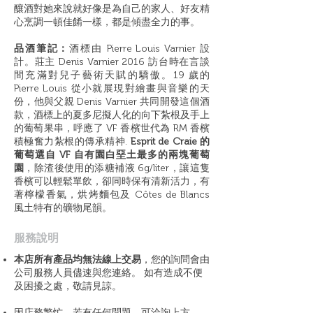
釀酒對她來說就好像是為自己的家人、好友精
心烹調一頓佳餚一樣，都是傾盡全力的事。
品酒筆記：
酒標由 Pierre Louis Varnier 設
計。莊主 Denis Varnier 2016 訪台時在言談
間充滿對兒子藝術天賦的驕傲。19 歲的
Pierre Louis 從小就展現對繪畫與音樂的天
份，他與父親 Denis Varnier 共同開發這個酒
款，酒標上的夏多尼擬人化的向下紮根及手上
的葡萄果串，呼應了 VF 香檳世代為 RM 香檳
積極奮力紮根的傳承精神.
Esprit de Craie 的
葡萄選自 VF 自有園白堊土最多的兩塊葡萄
園
，除渣後使用的添糖補液 6g/liter，讓這隻
香檳可以輕鬆單飲，卻同時保有清新活力，有
著檸檬香氣，烘烤麵包及 Côtes de Blancs
風土特有的礦物尾韻。
​服務說明
本店所有產品均無法線上交易
，您的詢問會由
公司服務人員儘速與您連絡。 如有造成不便
及困擾之處，敬請見諒。
因店務繁忙，若有任何問題，可洽詢上方