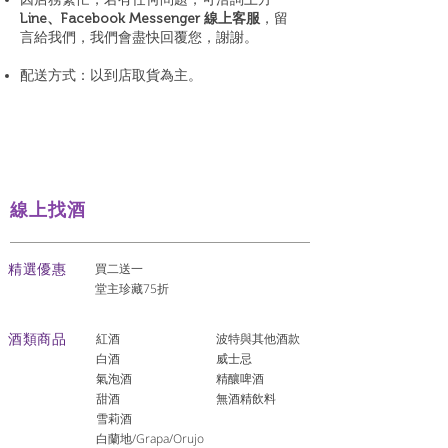
Line、Facebook Messenger 線上客服
，留
言給我們，我們會盡快回覆您，謝謝。
配送方式：以到店取貨為主。
線上找酒
​精選優惠
買二送一
堂主珍藏75折
酒類商品
紅酒
波特與其他酒款
白酒
威士忌
氣泡酒
精釀啤酒
​甜酒
​無酒精飲料
雪莉酒
白蘭地/Grapa/Orujo