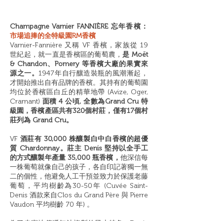
Champagne Varnier FANNIÈRE 忘年香檳：
市場追捧的全特級園RM香檳
Varnier-Fannière 又稱 VF 香檳，家族從 19
世紀起，就一直是香檳區的葡萄農，
是 Moët
& Chandon、Pomery 等香檳大廠的果實來
源之一。
1947年自行釀造裝瓶的風潮漸起，
才開始推出自有品牌的香檳。其持有的葡萄園
均位於香檳區白丘的精華地帶 (Avize, Oger,
Cramant)
面積 4 公頃, 全數為Grand Cru 特
級園，香檳產區共有320個村莊，僅有17個村
莊列為 Grand Cru。
VF
酒莊有 30,000 株釀製白中白香檳的超優
質 Chardonnay。莊主 Denis 堅持以全手工
的方式釀製年產量 35,000 瓶香檳，
他深信每
一株葡萄就像自己的孩子，各自印記著獨一無
二的個性，他避免人工干預並致力於保護老藤
葡萄，平均樹齡為30-50年 (Cuvée Saint-
Denis 酒款來自Clos du Grand Père 與 Pierre
Vaudon 平均樹齡 70 年) 。