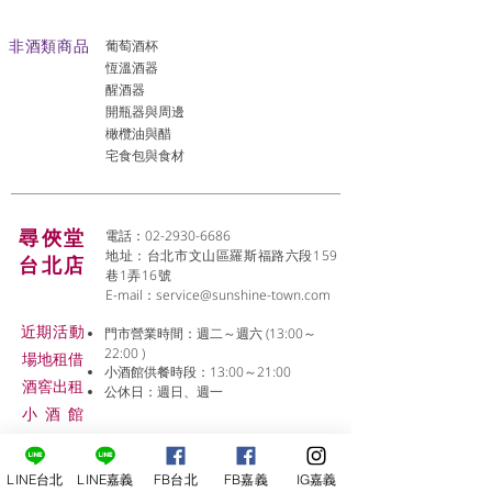
非酒類商品
葡萄酒杯
恆溫酒器
醒酒器
開瓶器與周邊
橄欖油與醋
宅食包與食材
尋俠堂
電話：02-2930-6686
地址：台北市文山區羅斯福路六段159
台北店
巷1弄16號
E-mail：
service@sunshine-town.com
近期活動
門市營業時間：週二～週六 (13:00～
22:00 )
場地租借
小酒館供餐時段：13:00～21:00
​酒窖出租
公休日：週日、週一
小酒
館
線上報名
LINE台北
LINE嘉義
FB台北
FB嘉義
IG嘉義