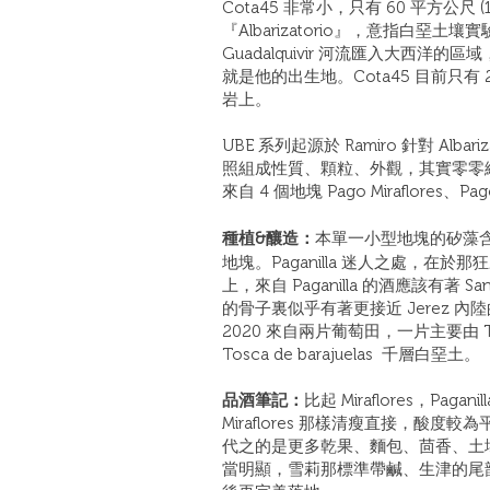
Cota45 非常小，只有 60 平方公尺
『Albarizatorio』，意指白堊
Guadalquivir 河流匯入大西洋的
就是他的出生地。Cota45 目前只有
岩上。
UBE 系列起源於 Ramiro 針對 Alba
照組成性質、顆粒、外觀，其實零零總總可
來自 4 個地塊 Pago Miraflores、Pago
種植&釀造：
本單一小型地塊的矽藻含
地塊。
Paganilla 迷人之處，
上，來自 Paganilla 的酒應該有著 Sa
的骨子裏似乎有著更接近 Jerez 內陸的
2020 來自兩片葡萄田，一片主要由 T
Tosca de barajuelas 千層白堊土。
品酒筆記：
比起 Miraflores，Pa
Miraflores 那樣清瘦直接，酸
代之的是更多乾果、麵包、茴香、土
當明顯，雪莉那標準帶鹹、生津的尾