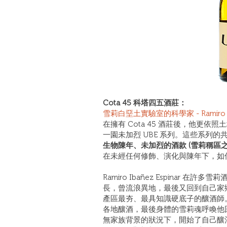
Cota 45 科塔四五酒莊：
雪莉白堊土實驗室的科學家 - Ramiro I
在擁有 Cota 45 酒莊後，他更
一園未加烈 UBE 系列。這些系列的
生物陳年、未加烈的酒款 (雪莉稱區之為
在未經任何修飾、演化與陳年下，如
Ramiro Ibañez Espinar
長，曾流浪異地，最後又回到自己家鄉的正
產區最夯、最具知識硬底子的釀酒師
各地釀酒，最後身體的雪莉魂呼喚他回
無家族背景的狀況下，開始了自己釀酒的