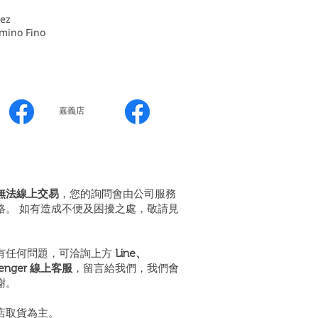
ez
ino Fino
嘉義店
無法線上交易
，您的詢問會由公司服務
絡。 如有造成不便及困擾之處，敬請見
有任何問題，可洽詢上方
Line、
senger 線上客服
，留言給我們，我們會
謝。
店取貨為主。