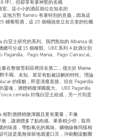
 (18 坪)，但卻享有著神聖的名稱
土壤實驗室。這小小的酒莊就位在知名的
區域，這地方對 Ramiro 有著特別的意義，因為這
 25 桶葡萄酒，這 25 個桶就坐立在古老的牡蠣
riza 白堊土研究的系列。我們熟知的 Albariza 依
分成 15 個種類。UBE 系列 4 款酒分別
 Paganilla、Pago Mania、Pago Carrascal。
量在整個雪莉區裡排名第二，僅次於 Maína
在於那狂野不羈、未知、甚至有點被誤解的特性。理論
nlucar 的樣貌，即是清瘦直接。但在 Paganilla
靈魂，酒體稍微渾圓龐大。 UBE Paganilla
osca cerrada 封塊白堊土組成，另一片則是
ganilla 相對酒體稍微渾圓且更有重量，不像
度較為平衡，讓酒體多了點肉感。果香稍少些，取而
壤的味道，帶點氧化的風味。礦物線條同樣相
韻可說是毫無保留地迴盪口舌，沖刷翻滾數圈