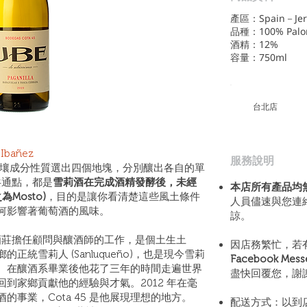
產區：Spain－Jer
品種：100% Palom
酒精：12%
容量：750ml
​台北店
bañez
​服務說明
依照土壤成分性質選出四個地塊，分別釀出各自的單
共通點，都是
雪莉酒在完成酒精發酵後，未經
本店所有產品均
Mosto)
，目的是讓你看清楚這些風土條件
人員儘速與您連
何影響著葡萄酒的風味。
諒。
 在許多雪莉酒莊擔任顧問與釀酒師的工作，是個土生土
因店務繁忙，若
統雪莉人 (Sanluqueño)，也是現今雪莉
Facebook Mes
。在釀酒系畢業後他花了三年的時間走遍世界
盡快回覆您，謝
到家鄉貢獻他的經驗與才氣。2012 年在毫
事業，Cota 45 是他展現理想的地方。
配送方式：以到