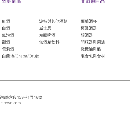
酒類商品
非酒類商品
紅酒
波特與其他酒款
葡萄酒杯
白酒
威士忌
恆溫酒器
氣泡酒
精釀啤酒
醒酒器
​甜酒
​無酒精飲料
開瓶器與周邊
雪莉酒
橄欖油與醋
白蘭地/Grapa/Orujo
宅食包與食材
路六段159巷1弄16號
ne-town.com