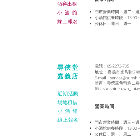
​酒窖出租
門市營業時間：週二～週六 (1
小酒
館
小酒館供餐時段：13:00～2
線上報名
公休日：週日、週一
尋俠堂
電話：05-2273-705
地址：
嘉義市光彩街24
嘉義店
E-mail：
service@sunshi
臉書：尋俠堂葡萄酒＿嘉
IG：sunshinetown_chiay
近期活動
場地租借
​營業時間
小酒
館
線上報名
門市營業時間：週三～週日 (1
小酒館供餐時段：13:00～2
公休日：週ㄧ、周二