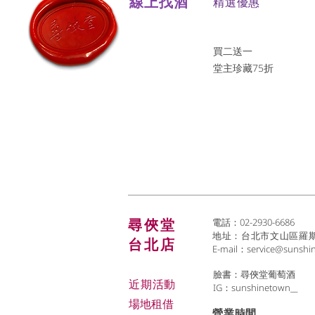
線上找酒
​精選優惠
買二送一
堂主珍藏75折
尋俠堂
電話：02-2930-6686
地址：台北市文山區羅斯福
台北店
E-mail：
service@sunshi
臉書：尋俠堂葡萄酒
近期活動
IG：sunshinetown__
場地租借
​營業時間