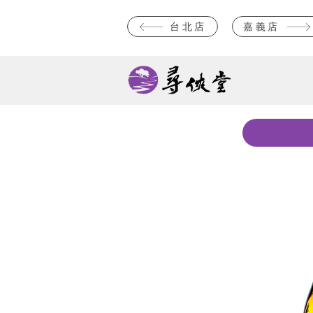
台北店
嘉義店