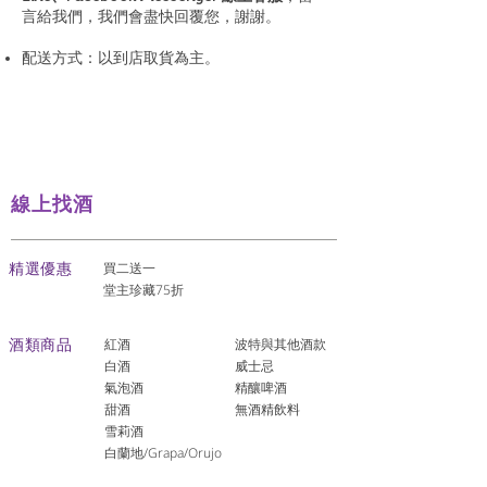
言給我們，我們會盡快回覆您，謝謝。
配送方式：以到店取貨為主。
線上找酒
​精選優惠
買二送一
堂主珍藏75折
酒類商品
紅酒
波特與其他酒款
白酒
威士忌
氣泡酒
精釀啤酒
​甜酒
​無酒精飲料
雪莉酒
白蘭地/Grapa/Orujo