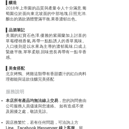
▌釀造
2018年上帝園的品質與產量令人十分滿意,葡
萄園位於面向東北坡面的中部地塊,日照充沛,
酿出的酒款酒體豐滿平衡,果香濃郁出色。
▌品酒筆記
美麗的紅寶石色澤,優雅的紫羅蘭加上討喜的
草莓櫻桃香氣,再帶一點點誘人的香草風味。
入口後則是以水果為主導的濃郁風味,口成上
緊繳平衡,單寧柔順,回味悠長再帶有一點辛香
感。
▌美食搭配
北京烤鴨、烤雞這類帶有香甜醬汁的紅白肉料
理都能與這款佳釀完美搭配
​服務說明
本店所有產品均無法線上交易
，您的詢問會由
公司服務人員儘速與您連絡。 如有造成不便
及困擾之處，敬請見諒。
因店務繁忙，若有任何問題，可洽詢上方
Line、Facebook Messenger 線上客服
，留