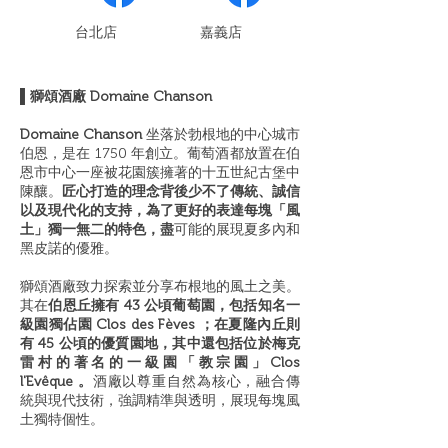
​台北店
嘉義店
▌獅頌酒廠 Domaine Chanson
Domaine Chanson
坐落於勃根地的中心城市
伯恩，是在 1750 年創立。葡萄酒都放置在伯
恩市中心一座被花園簇擁著的十五世紀古堡中
陳釀。
匠心打造的理念背後少不了傳統、誠信
以及現代化的支持，為了更好的表達每塊「風
土」獨一無二的特色，盡
可能的展現夏多內和
黑皮諾的優雅。
獅頌酒廠致力探索並分享布根地的風土之美。
其在
伯恩丘擁有 43 公頃葡萄園，包括知名一
級園獨佔園 Clos des Fèves ；在夏隆內丘則
有 45 公頃的優質園地，其中還包括位於梅克
雷村的著名的一級園「教宗園」Clos
l'Evêque 。
酒廠以尊重自然為核心，融合傳
統與現代技術，強調精準與透明，展現每塊風
土獨特個性。