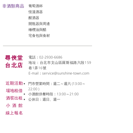
非酒類商品
葡萄酒杯
恆溫酒器
醒酒器
開瓶器與周邊
橄欖油與醋
宅食包與食材
尋俠堂
電話：02-2930-6686
地址：台北市文山區羅斯福路六段159
台北店
巷1弄16號
E-mail：
service@sunshine-town.com
近期活動
門市營業時間：週二～週六 (13:00～
22:00 )
場地租借
小酒館供餐時段：13:00～21:00
​酒窖出租
公休日：週日、週一
小酒
館
線上報名