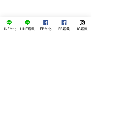
LINE台北
LINE嘉義
FB台北
FB嘉義
IG嘉義
尋俠堂
電話：05-2273-705
地址：
嘉義市光彩街248巷9號
嘉義店
E-mail：
service@sunshine-town.com
近期活動
門市營業時間：週三～週日 (13:00～
22:00 )
場地租借
小酒館供餐時段：13:00～21:00
小酒
館
公休日：週ㄧ、周二
線上報名