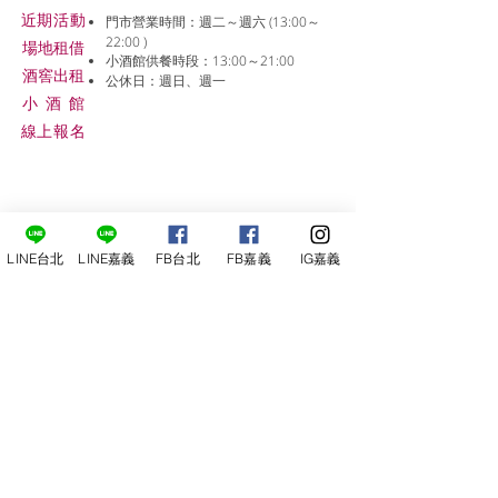
近期活動
門市營業時間：週二～週六 (13:00～
22:00 )
場地租借
小酒館供餐時段：13:00～21:00
​酒窖出租
公休日：週日、週一
小酒
館
線上報名
LINE台北
LINE嘉義
FB台北
FB嘉義
IG嘉義
尋俠堂
電話：05-2273-705
地址：
嘉義市光彩街248巷9號
嘉義店
E-mail：
service@sunshine-town.com