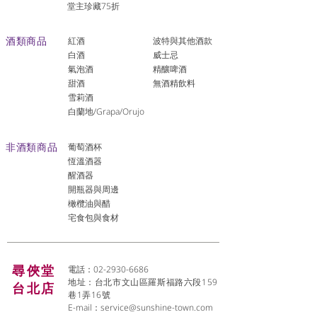
堂主珍藏75折
酒類商品
紅酒
波特與其他酒款
白酒
威士忌
氣泡酒
精釀啤酒
​甜酒
​無酒精飲料
雪莉酒
白蘭地/Grapa/Orujo
非酒類商品
葡萄酒杯
恆溫酒器
醒酒器
開瓶器與周邊
橄欖油與醋
宅食包與食材
尋俠堂
電話：02-2930-6686
地址：台北市文山區羅斯福路六段159
台北店
巷1弄16號
E-mail：
service@sunshine-town.com