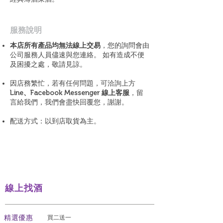
​服務說明
本店所有產品均無法線上交易
，您的詢問會由
公司服務人員儘速與您連絡。 如有造成不便
及困擾之處，敬請見諒。
因店務繁忙，若有任何問題，可洽詢上方
Line、Facebook Messenger 線上客服
，留
言給我們，我們會盡快回覆您，謝謝。
配送方式：以到店取貨為主。
線上找酒
​精選優惠
買二送一