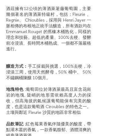
酒莊擁有12公頃的薄酒萊荖藤葡萄園，主要
幾個著名的薄酒萊特級村，包括：Fleurie 、
Regnie、 Chioubles，採用與 Henri Jayer 一
脈相傳的布根地正統手法釀造，所有酒款均在
Emmanuel Rouget 的舊橡木桶熟化，同樣的
理念和技藝。超低的產量、100%去梗、發酵
前冷浸漬、長時間木桶熟成、一個都不落嚴格
進行。
釀造方式：
手工採栽與挑選，100%去梗，冷
浸漬三周，使用天然酵母，50% 桶中、 50%
不鏽鋼桶陳釀 10個月。
地塊特色 :
葡萄田位於薄酒萊最高且富含花崗
岩的地塊, 陡峭的地形需依賴高度人力的採
收，但高海拔的氣候讓葡萄能保有完美的酸
度，也是這款葡萄酒 Ciroubles 的特色之一。
土壤與鄰近 Fleurie 沙質的地區非常相似
品飲筆記 :
紅色莓果香氣伴隨優美的酸度，帶
點灌木叢的香氣，一款香氣馥郁、酒體清爽的
經典薄酒萊酒。