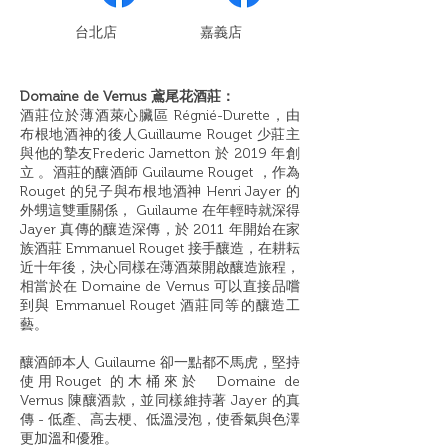
​台北店
嘉義店
Domaine de Vernus 鳶尾花酒莊：
酒莊位於薄酒萊心臟區 Régnié-Durette，由
布根地酒神的後人Guillaume Rouget 少莊主
與他的摯友Frederic Jametton 於 2019 年創
立 。酒莊的釀酒師 Guilaume Rouget ，作為
Rouget 的兒子與布根地酒神 Henri Jayer 的
外甥這雙重關係， Guilaume 在年輕時就深得
Jayer 真傳的釀造深傳，於 2011 年開始在家
族酒莊 Emmanuel Rouget 接手釀造，在耕耘
近十年後，決心同樣在薄酒萊開啟釀造旅程，
相當於在 Domaine de Vernus 可以直接品嚐
到與 Emmanuel Rouget 酒莊同等的釀造工
藝。
釀酒師本人 Guilaume 卻一點都不馬虎，堅持
使用Rouget 的木桶來於 Domaine de
Vernus 陳釀酒款，並同樣維持著 Jayer 的真
傳 - 低產、高去梗、低溫浸泡，使香氣與色澤
更加溫和優雅。