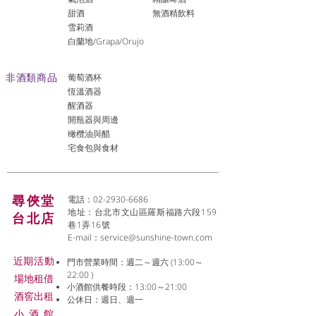
​甜酒
​無酒精飲料
雪莉酒
白蘭地/Grapa/Orujo
非酒類商品
葡萄酒杯
恆溫酒器
醒酒器
開瓶器與周邊
橄欖油與醋
宅食包與食材
尋俠堂
電話：02-2930-6686
地址：台北市文山區羅斯福路六段159
台北店
巷1弄16號
E-mail：
service@sunshine-town.com
近期活動
門市營業時間：週二～週六 (13:00～
22:00 )
場地租借
小酒館供餐時段：13:00～21:00
​酒窖出租
公休日：週日、週一
小酒
館