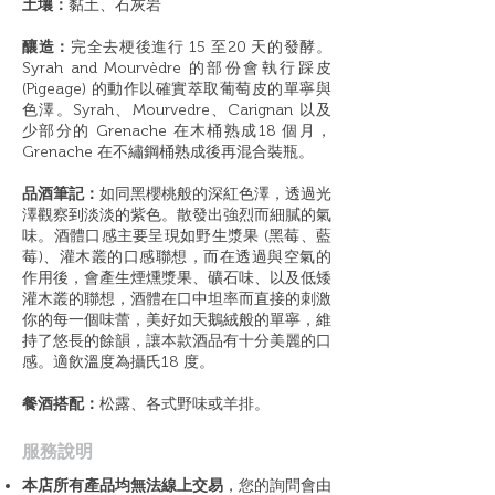
土壤：
黏土、石灰岩
釀造：
完全去梗後進行 15 至20 天的發酵。
Syrah and Mourvèdre 的部份會執行踩皮
(Pigeage) 的動作以確實萃取葡萄皮的單寧與
色澤。Syrah、Mourvedre、Carignan 以及
少部分的 Grenache 在木桶熟成18 個月，
Grenache 在不繡鋼桶熟成後再混合裝瓶。
品酒筆記：
如同黑櫻桃般的深紅色澤，透過光
澤觀察到淡淡的紫色。散發出強烈而細膩的氣
味。酒體口感主要呈現如野生漿果 (黑莓、藍
莓)、灌木叢的口感聯想，而在透過與空氣的
作用後，會產生煙燻漿果、礦石味、以及低矮
灌木叢的聯想，酒體在口中坦率而直接的刺激
你的每一個味蕾，美好如天鵝絨般的單寧，維
持了悠長的餘韻，讓本款酒品有十分美麗的口
感。適飲溫度為攝氏18 度。
餐酒搭配：
松露、各式野味或羊排。
​服務說明
本店所有產品均無法線上交易
，您的詢問會由