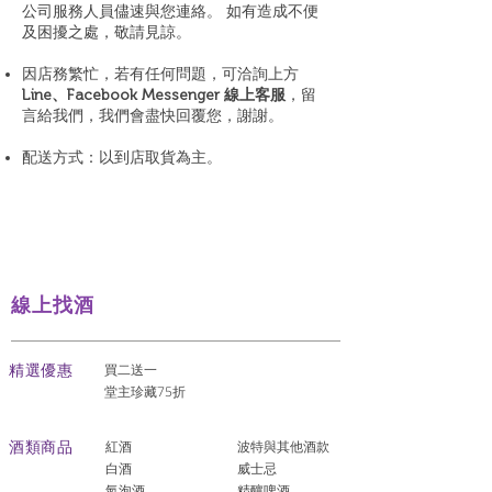
公司服務人員儘速與您連絡。 如有造成不便
及困擾之處，敬請見諒。
因店務繁忙，若有任何問題，可洽詢上方
Line、Facebook Messenger 線上客服
，留
言給我們，我們會盡快回覆您，謝謝。
配送方式：以到店取貨為主。
線上找酒
​精選優惠
買二送一
堂主珍藏75折
酒類商品
紅酒
波特與其他酒款
白酒
威士忌
氣泡酒
精釀啤酒