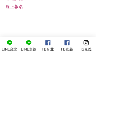
線上報名
LINE台北
LINE嘉義
FB台北
FB嘉義
IG嘉義
尋俠堂
電話：05-2273-705
地址：
嘉義市光彩街248巷9號
嘉義店
E-mail：
service@sunshine-town.com
近期活動
門市營業時間：週三～週日 (13:00～
22:00 )
場地租借
小酒館供餐時段：13:00～21:00
小酒
館
公休日：週ㄧ、周二
線上報名