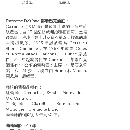
​台北店
嘉義店
Domaine Delubac 都瑞巴克酒莊：
Cairanne（卡哈那）是位於山邊的一個村莊
級產區，自 15 世紀起就開始種植葡萄。土壤
多為紅土沙地、黏土以及多石覆蓋，標準的地
中海型氣候。1953 年起被稱為 Cotes du
Rhone Cariranne，在 1967 年改為 Cotes
du Rhone Village Cairanne。Delubac 家族
自 1744 年起就居住在 Cairanne，都瑞巴克
酒莊有30 公頃的葡萄園；主要 2/3 是石灰質
黏土和 1/3 沙土，現在由 Bruno 和 Vincent
兩兄弟一起經營。
種植的葡萄品種有：
紅葡萄 –Grenache、Syrah、Mourvedre、
Old Carignan
白葡萄 –Clairette、Bourboulenc、
Marsanne、Grenache Blanc
葡萄藤的樹齡從 6 年到80 年。
葡萄樹齡：
40 年