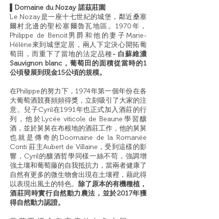
▌Domaine du Nozay 諾茲莊園
Le Nozay是一座十七世紀的城堡，鄰近桑塞
爾村北邊的聖松塞爾魯瓦地區。1970年，
Philippe de Benoit男爵和他的妻子Marie-
Hélène來到城堡定居，兩人下定決心開拓葡
萄田，而重下了當地的法定品種
- 白蘇維濃
Sauvignon blanc，葡萄田的面積從當時的1
公頃發展到現金15公頃的規模。
在Philippe的努力下，1974年第一個年份在各
大葡萄酒競賽頻頻得獎，立刻吸引了大家的注
意。兒子Cyril在1991年也正式加入酒莊的行
列，他於Lycée viticole de Beaune學習釀
酒，並於舅舅在布根地的酒莊工作，他的舅舅
也就是傳奇的Doomaine de la Romanée
Conti 莊主Aubert de Villaine，受到這樣的影
響，Cyril的釀酒哲學同樣一絲不苟，強調增
強土壤和葡萄藤的自我抵抗力，當兩者健康了
自然有更多的微生物會出現在土壤裡，藉此得
以表現出風土的特色。
除了原本的有機種植，
酒莊同時實行自然動力農法，並於2017年獲
得自然動力認證。