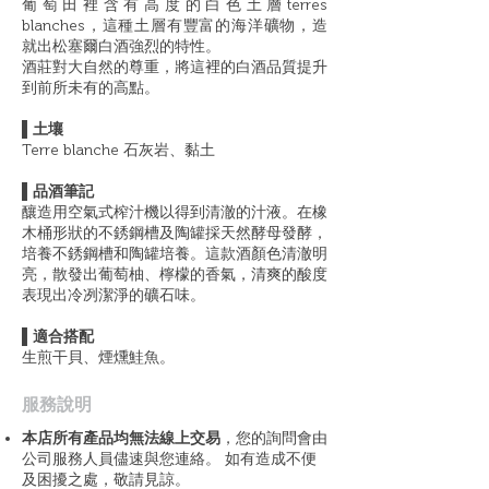
葡萄田裡含有高度的白色土層terres
blanches，這種土層有豐富的海洋礦物，造
就出松塞爾白酒強烈的特性。
酒莊對大自然的尊重，將這裡的白酒品質提升
到前所未有的高點。
▌土壤
Terre blanche 石灰岩、黏土
▌品酒筆記
釀造用空氣式榨汁機以得到清澈的汁液。在橡
木桶形狀的不銹鋼槽及陶罐採天然酵母發酵，
培養不銹鋼槽和陶罐培養。這款酒顏色清澈明
亮，散發出葡萄柚、檸檬的香氣，清爽的酸度
表現出冷冽潔淨的礦石味。
▌適合搭配
生煎干貝、煙燻鮭魚。
​服務說明
本店所有產品均無法線上交易
，您的詢問會由
公司服務人員儘速與您連絡。 如有造成不便
及困擾之處，敬請見諒。