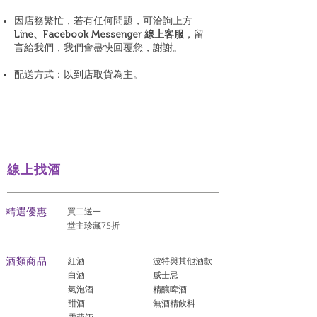
因店務繁忙，若有任何問題，可洽詢上方
Line、Facebook Messenger 線上客服
，留
言給我們，我們會盡快回覆您，謝謝。
配送方式：以到店取貨為主。
線上找酒
​精選優惠
買二送一
堂主珍藏75折
酒類商品
紅酒
波特與其他酒款
白酒
威士忌
氣泡酒
精釀啤酒
​甜酒
​無酒精飲料