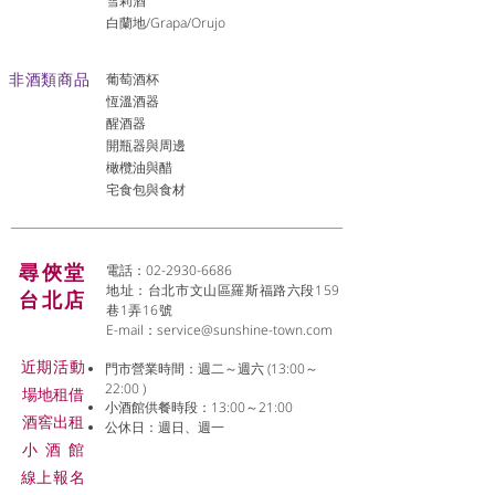
雪莉酒
白蘭地/Grapa/Orujo
非酒類商品
葡萄酒杯
恆溫酒器
醒酒器
開瓶器與周邊
橄欖油與醋
宅食包與食材
尋俠堂
電話：02-2930-6686
地址：台北市文山區羅斯福路六段159
台北店
巷1弄16號
E-mail：
service@sunshine-town.com
近期活動
門市營業時間：週二～週六 (13:00～
22:00 )
場地租借
小酒館供餐時段：13:00～21:00
​酒窖出租
公休日：週日、週一
小酒
館
線上報名