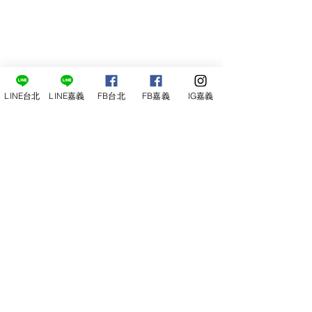
LINE台北
LINE嘉義
FB台北
FB嘉義
IG嘉義
尋俠堂
電話：05-2273-705
地址：
嘉義市光彩街248巷9號
嘉義店
E-mail：
service@sunshine-town.com
近期活動
門市營業時間：週三～週日 (13:00～
22:00 )
場地租借
小酒館供餐時段：13:00～21:00
小酒
館
公休日：週ㄧ、周二
線上報名