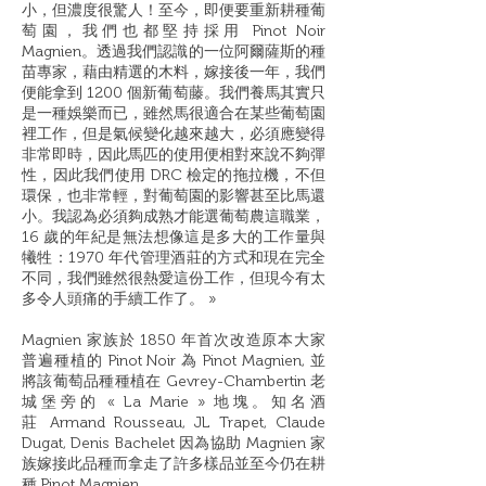
小，但濃度很驚人！至今，即便要重新耕種葡
萄園，我們也都堅持採用 Pinot Noir
Magnien。透過我們認識的一位阿爾薩斯的種
苗專家，藉由精選的木料，嫁接後一年，我們
便能拿到 1200 個新葡萄藤。我們養馬其實只
是一種娛樂而已，雖然⾺很適合在某些葡萄園
裡工作，但是氣候變化越來越大，必須應變得
非常即時，因此馬匹的使用便相對來說不夠彈
性，因此我們使用 DRC 檢定的拖拉機，不但
環保，也非常輕，對葡萄園的影響甚至比馬還
小。我認為必須夠成熟才能選葡萄農這職業，
16 歲的年紀是無法想像這是多大的工作量與
犧牲：1970 年代管理酒莊的方式和現在完全
不同，我們雖然很熱愛這份工作，但現今有太
多令人頭痛的手續工作了。 »
Magnien
家族於
1850
年首次改造原本大家
普遍種植的
Pinot Noir
為
Pinot Magnien,
並
將該葡萄品種種植在
Gevrey-Chambertin
老
城堡旁的
«
La Marie
»
地塊。知名酒
莊
Armand Rousseau, JL
Trapet,
Claude
Dugat, Denis Bachelet
因為協助
Magnien
家
族
嫁接此品種而拿走了許多樣品並至今仍在耕
種
Pinot Magnien
。