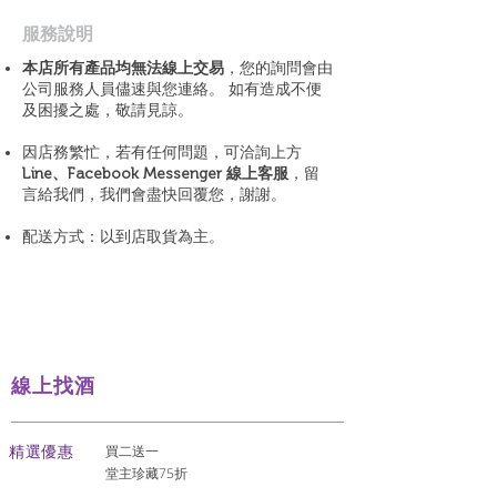
​服務說明
本店所有產品均無法線上交易
，您的詢問會由
公司服務人員儘速與您連絡。 如有造成不便
及困擾之處，敬請見諒。
因店務繁忙，若有任何問題，可洽詢上方
Line、Facebook Messenger 線上客服
，留
言給我們，我們會盡快回覆您，謝謝。
配送方式：以到店取貨為主。
線上找酒
​精選優惠
買二送一
堂主珍藏75折