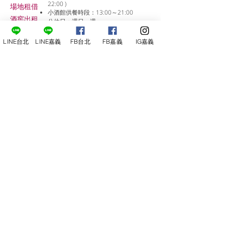
22:00 )
場地租借
小酒館供餐時段：13:00～21:00
​酒窖出租
公休日：週日、週一
小酒
館
LINE台北
LINE嘉義
FB台北
FB嘉義
IG嘉義
線上報名
尋俠堂
電話：05-2273-705
地址：
嘉義市光彩街248巷9號
嘉義店
E-mail：
service@sunshine-town.com
近期活動
門市營業時間：週三～週日 (13:00～
22:00 )