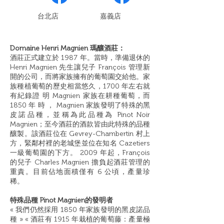
​台北店
嘉義店
Domaine Henri Magnien 瑪釀酒莊：
酒莊正式建立於 1987 年。當時，準備退休的
Henri Magnien 先生讓兒子 François 管理新
開的公司，而將家族擁有的葡萄園交給他。家
族種植葡萄的歷史相當悠久，1700 年左右就
有紀錄證 明 Magnien 家族在耕種葡萄，而
1850 年 時 ， Magnien 家族發明了特殊的黑
皮諾品種，並稱為此品種為 Pinot Noir
Magnien；至今酒莊的酒款皆由此特殊的品種
釀製。該酒莊位在 Gevrey-Chambertin 村上
方，緊鄰村裡的老城堡並位在知名 Cazetiers
⼀級葡萄園的下方。 2009 年起，François
的兒子 Charles Magnien 擔負起酒莊管理的
重責。目前佔地面積僅有 6 公頃，產量珍
稀。
特殊品種 Pinot Magnien的發明者
« 我們仍然採用 1850 年家族發明的黑皮諾品
種 » « 酒莊有 1915 年栽植的葡萄藤：產量極