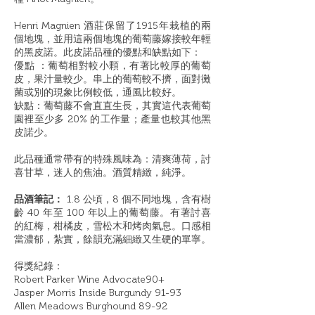
Henri Magnien
酒莊保留了
1915
年栽植的兩
個地塊，並用這兩個地塊的葡萄藤嫁接較年
輕
的黑皮諾。此皮諾品種的優點和缺點如下：
優點 ：葡萄相對較小顆，有著比較厚的葡萄
皮，果汁量較少。串上的葡萄較不擠，面對黴
菌或別的現象比例較低，通風比較好。
缺點：葡萄藤不會直直生長，其實這代表葡萄
園裡至少多
20%
的工作量；
產
量也較其他黑
皮諾少。
此品種通常帶有的特殊風味為：清爽薄荷，討
喜甘草，迷人的焦油。酒質精緻，純淨。
品酒筆記：
1.8 公頃，8 個不同地塊，含有樹
齡 40 年至 100 年以上的葡萄藤。有著討喜
的紅梅，柑橘皮，雪松木和烤肉氣息。口感相
當濃郁，紮實，餘韻充滿細緻又生硬的單寧。
得獎紀錄：
Robert Parker Wine Advocate90+
Jasper Morris Inside Burgundy 91-93
Allen Meadows Burghound 89-92