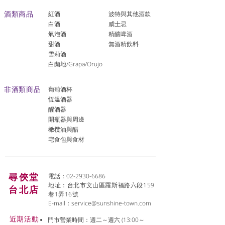
酒類商品
紅酒
波特與其他酒款
白酒
威士忌
氣泡酒
精釀啤酒
​甜酒
​無酒精飲料
雪莉酒
白蘭地/Grapa/Orujo
非酒類商品
葡萄酒杯
恆溫酒器
醒酒器
開瓶器與周邊
橄欖油與醋
宅食包與食材
尋俠堂
電話：02-2930-6686
地址：台北市文山區羅斯福路六段159
台北店
巷1弄16號
E-mail：
service@sunshine-town.com
近期活動
門市營業時間：週二～週六 (13:00～