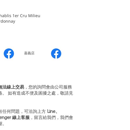
lis 1er Cru Milieu
donnay
嘉義店
無法線上交易
，您的詢問會由公司服務
絡。 如有造成不便及困擾之處，敬請見
有任何問題，可洽詢上方
Line、
senger 線上客服
，留言給我們，我們會
謝。