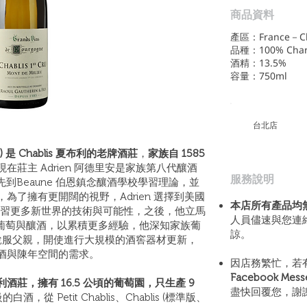
商品資料
產區：France－Chab
品種：100% Char
酒精：13.5%
容量：750ml
​台北店
rin) 是 Chablis 夏布利的老牌酒莊
，
家族自 1585
現在莊主 Adrien 阿德里安是家族第八代釀酒
​服務說明
先到Beaune 伯恩鎮念釀酒學校學習理論，並
了擁有更開闊的視野，Adrien 選擇到美國
本店所有產品均
酒莊實習，學習更多新世界的技術與可能性，之後，他立馬
人員儘速與您連
責種植葡萄與釀酒，以累積更多經驗，他深知家族葡
諒。
功說服父親，開使進行大規模的酒窖器材更新，
酒與陳年空間的需求。
因店務繁忙，若
Facebook Mes
莊，擁有 16.5 公頃的葡萄園，只生產 9
盡快回覆您，謝
酒，從 Petit Chablis、Chablis (標準版、