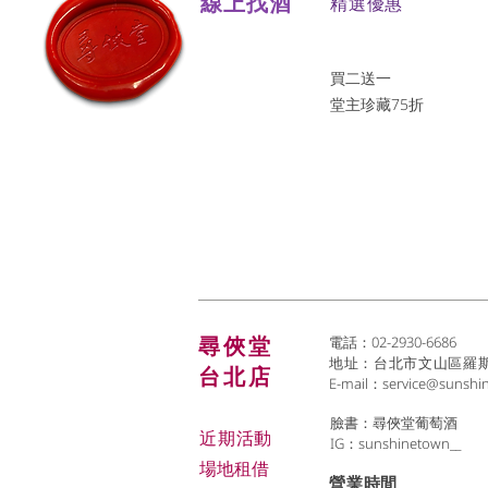
線上找酒
​精選優惠
買二送一
堂主珍藏75折
尋俠堂
電話：02-2930-6686
地址：台北市文山區羅斯福
台北店
E-mail：
service@sunshi
臉書：尋俠堂葡萄酒
近期活動
IG：sunshinetown__
場地租借
​營業時間