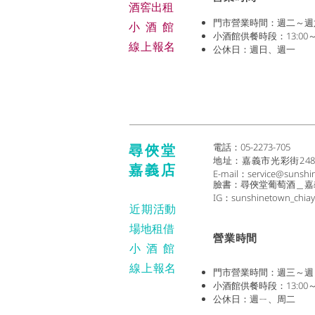
​酒窖出租
門市營業時間：週二～週六 (1
小酒
館
小酒館供餐時段：13:00～2
線上報名
公休日：週日、週一
尋俠堂
電話：05-2273-705
地址：
嘉義市光彩街24
嘉義店
E-mail：
service@sunshi
臉書：尋俠堂葡萄酒＿嘉
IG：sunshinetown_chiay
近期活動
場地租借
​營業時間
小酒
館
線上報名
門市營業時間：週三～週日 (1
小酒館供餐時段：13:00～2
公休日：週ㄧ、周二