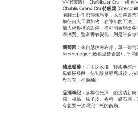
VV老藤版)、Chablis1er Cru 一級園(Vai
Chablis Grand Cru 特級園 (Grenou
園翻土耕作都仰賴馬隻，以友善農業
加任何人工添加物，在陳年的工法上，A
加入蛋形槽的設備，盡可能展現出各
淨酒質、豐富香氣變化，則是許多專
葡萄園：
來自瑟伊河右岸，單一葡萄園Mon
Kimmeridgien(啟模里皆岩層)，平
釀造發酵：
手工採收後，輕柔地榨汁
母緩慢發酵，待乳酸發酵完成後，持續於不
母共存，不換桶)。
品酒筆記：
麥桿色光澤，酸度清新爽
檬、柑橘、柚子皮、香料、礦石感，
有想要一次喝完半瓶的衝動。