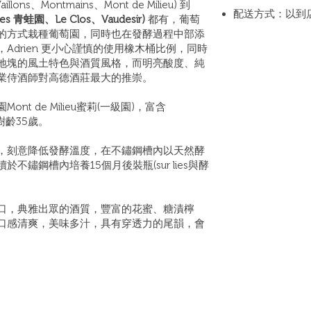
llons、Montmains、Mont de Milieu) 到
配送方式：以到
illes 青蛙園、Le Clos、Vaudesir)
都有，葡萄
的方式栽種葡萄園，同時也在發酵過程中部添
drien 更小心謹慎的使用橡木桶比例，同時
地塊的風土特色與酒質風格，而明亮酸度、純
業侍酒師對高德酒莊最大的推崇。
t de Milieu蜜莉(一級園)，富含
均樹齡35歲。
，刻意降低發酵溫度，在不鏽鋼槽內以天然酵
鏽鋼槽內培養15個月後裝瓶(sur lies與酵
口，典雅出眾的酒質，豐富的花蜜、糖漬檸
口感清爽，美味多汁，具有穿透力的尾韻，會