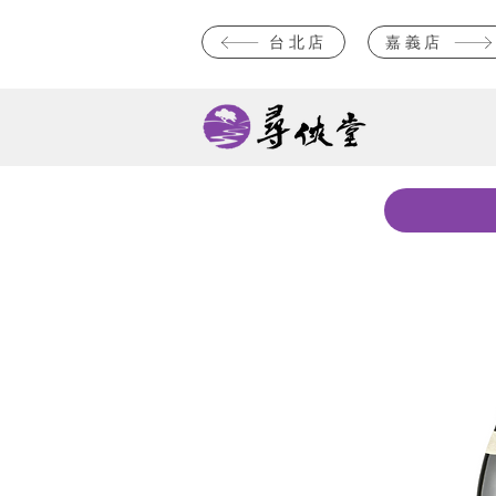
台北店
嘉義店