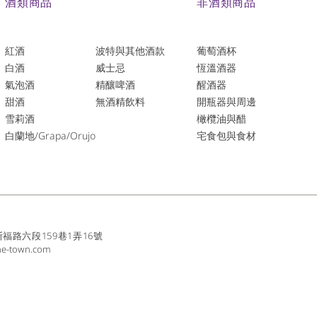
酒類商品
非酒類商品
紅酒
波特與其他酒款
葡萄酒杯
白酒
威士忌
恆溫酒器
氣泡酒
精釀啤酒
醒酒器
​甜酒
​無酒精飲料
開瓶器與周邊
雪莉酒
橄欖油與醋
白蘭地/Grapa/Orujo
宅食包與食材
路六段159巷1弄16號
ne-town.com