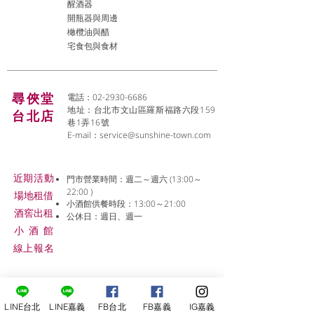
醒酒器
開瓶器與周邊
橄欖油與醋
宅食包與食材
尋俠堂
電話：02-2930-6686
地址：台北市文山區羅斯福路六段159
台北店
巷1弄16號
E-mail：
service@sunshine-town.com
近期活動
門市營業時間：週二～週六 (13:00～
22:00 )
場地租借
小酒館供餐時段：13:00～21:00
​酒窖出租
公休日：週日、週一
小酒
館
線上報名
LINE台北
LINE嘉義
FB台北
FB嘉義
IG嘉義