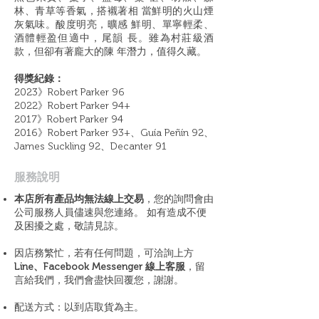
林、青草等香氣，搭襯著相 當鮮明的火山煙
灰氣味。酸度明亮，曠感 鮮明、單寧輕柔、
酒體輕盈但適中，尾韻 長。雖為村莊級酒
款，但卻有著龐大的陳 年潛力，值得久藏。
得獎紀錄：
2023》Robert Parker 96
2022》Robert Parker 94+
2017》Robert Parker 94
2016》Robert Parker 93+、Guía Peñín 92、
James Suckling 92、Decanter 91
​服務說明
本店所有產品均無法線上交易
，您的詢問會由
公司服務人員儘速與您連絡。 如有造成不便
及困擾之處，敬請見諒。
因店務繁忙，若有任何問題，可洽詢上方
Line、Facebook Messenger 線上客服
，留
言給我們，我們會盡快回覆您，謝謝。
配送方式：以到店取貨為主。