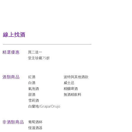
線上找酒
​精選優惠
買二送一
堂主珍藏75折
酒類商品
紅酒
波特與其他酒款
白酒
威士忌
氣泡酒
精釀啤酒
​甜酒
​無酒精飲料
雪莉酒
白蘭地/Grapa/Orujo
非酒類商品
葡萄酒杯
恆溫酒器