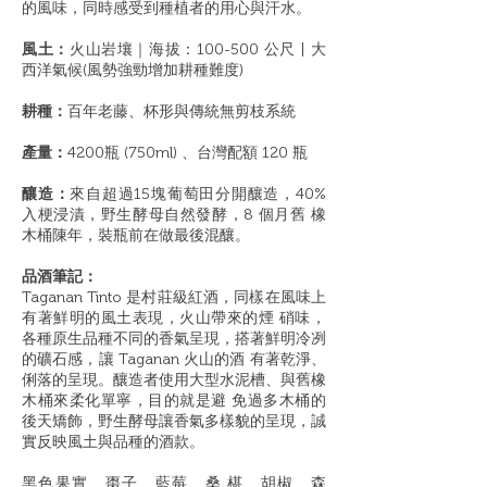
的風味，同時感受到種植者的用心與汗水。
風土：
火山岩壤｜海拔：100-500 公尺 | 大
西洋氣候(風勢強勁增加耕種難度)
耕種：
百年老藤、杯形與傳統無剪枝系統
產量：
4200瓶 (750ml) 、台灣配額 120 瓶
釀造：
來自超過15塊葡萄田分開釀造，40%
入梗浸漬，野生酵母自然發酵，8 個月舊 橡
木桶陳年，裝瓶前在做最後混釀。
品酒筆記：
Taganan Tinto 是村莊級紅酒，同樣在風味上
有著鮮明的風土表現，火山帶來的煙 硝味，
各種原生品種不同的香氣呈現，搭著鮮明冷冽
的礦石感，讓 Taganan 火山的酒 有著乾淨、
俐落的呈現。釀造者使用大型水泥槽、與舊橡
木桶來柔化單寧，目的就是避 免過多木桶的
後天矯飾，野生酵母讓香氣多樣貌的呈現，誠
實反映風土與品種的酒款。
黑色果實、棗子、藍莓、桑 椹、胡椒、森