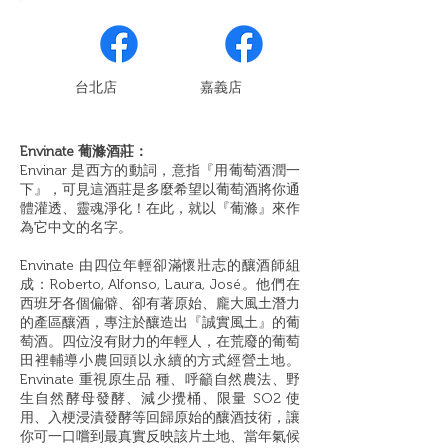
​台北店
嘉義店
Envinate 葡滌酒莊：
Envinar 是西方的動詞，意指『用葡萄酒潤一
下』，可見這酒莊是多麼希望以葡萄酒將你通
體灌透、靈魂淨化！在此，就以『葡滌』來作
為它中文的名字。
Envinate 由四位年輕卻滿懷壯志的釀酒師組
成：Roberto, Alfonso, Laura, José。他們在
西班牙各個偏僻、卻有著原始、龐大風土潛力
的產區釀酒，專注於釀造出『誠實風土』的葡
萄酒。四位沒有財力的年輕人，在荒廢的葡萄
田裡輔導小農回頭以永續的方式經營土地。
Envinate 重視原生品 種、呼籲自然農法、野
生自然酵母發酵、減少攪桶、限量 SO2 使
用、入梗浸漬發酵等回歸原始的釀酒技術，讓
你可一口嚐到最真實反映該片土地、當年氣候